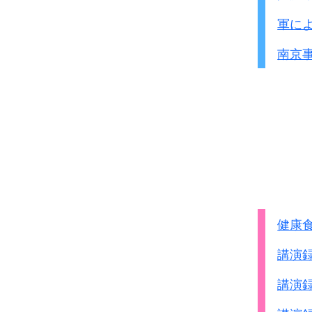
軍に
南京
健康
講演
講演