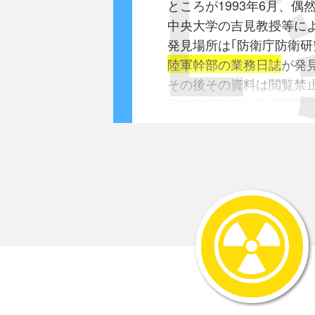
ところが1993年6月、偶
中央大学の吉見教授等に
発見場所は｢防衛庁防衛研
陸軍幹部の業務日誌
が発
その後その資料は閲覧禁止
日本政府保管の正式資料
国は全面公開するべきで
発見された日誌は下記の
●参謀本部作戦課 井本熊
1940年9月～1942年
●陸軍省医務局医事課 金
陸軍省業務日誌
1937年8月から陸軍省
1941年11月から同医事
● 同上 大塚文夫大佐