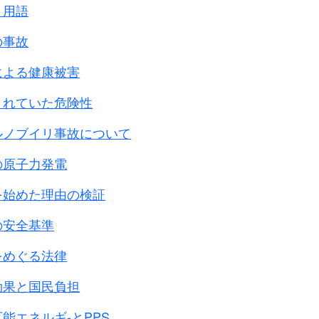
と用語
の事故
による健康被害
されていた危険性
ルノブイリ事故について
の原子力発電
を始めた理由の検証
の安全基準
をめぐる法律
効果と国民負担
能エネルギ-とPPS