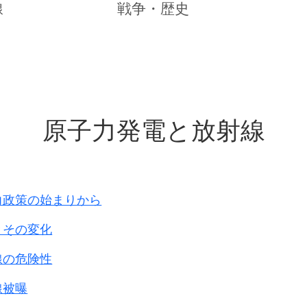
43年9月、医事課長就任
線
戦争・歴史
穣一郎少将の業務日誌 40冊
は、
言と、
上記日誌等を
原子力発電と放射線
整理
します。
力政策の始まりから
とその変化
線の危険性
線被曝