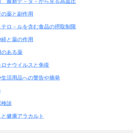
録 最新デ－タ－から見る高血圧
者の薬と副作用
ステロ－ルを含む食品の摂取制限
神経と薬の作用
用のある薬
コロナウイルスと免疫
や生活用品への警告や摘発
5
ボ検診
しと健康アラカルト