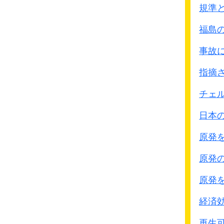
規準
福島
事故
指摘
チェ
日本
原発
原発
原発
経済
再生可