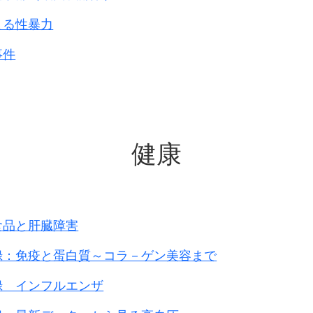
よる性暴力
事件
健康
食品と肝臓障害
録：免疫と蛋白質～コラ－ゲン美容まで
録 インフルエンザ