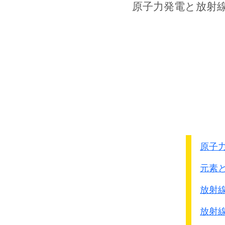
金原大佐の後任として19
原子力発電
と放射
●参謀本部第一部長 真田
次から始まるレポ－トで
実際の
細菌戦の様子や証
これを裏付ける日本軍の
年代ごとに別項目にして
原子
元素
放射
放射