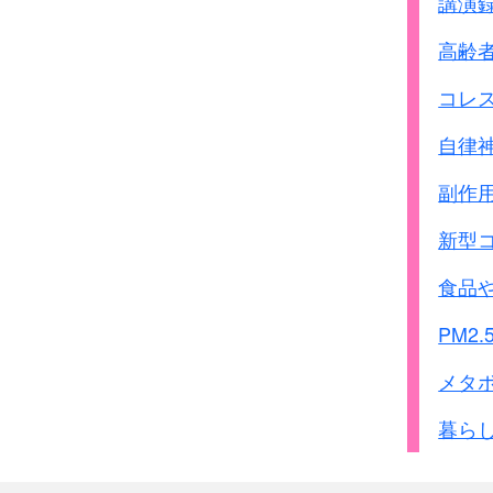
講演
高齢
コレ
自律
副作
新型
食品
PM2.
メタ
暮ら