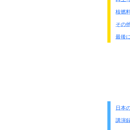
核燃
その
最後
日本
講演