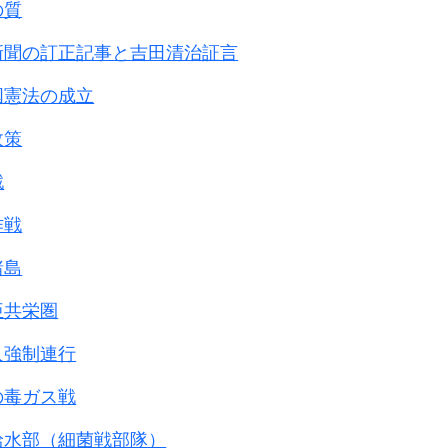
の質
新聞の訂正記事と吉田清治証言
国憲法の成立
政策
戦
作戦
諸島
亜共栄圏
人強制連行
の毒ガス戦
給水部（細菌戦部隊）