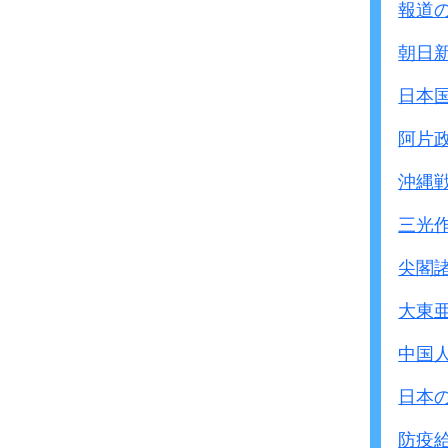
報道
朝日
日本
阿片
沖縄
三光
尖閣
大東
中国
日本
防疫