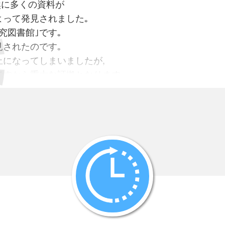
然に多くの資料が
よって発見されました｡
究図書館｣です｡
見されたのです｡
になってしまいましたが,
ですから重大な証拠となります｡
しょう。
通りです。
夫中佐の業務日誌 23冊
12月、参謀本部作戦課員
原節三大佐の
摘録 35冊
医務局医事課員
課長
の備忘録 13冊