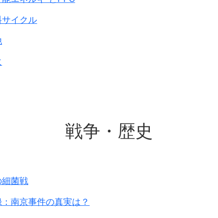
料サイクル
他
に
戦争・歴史
の細菌戦
録：南京事件の真実は？