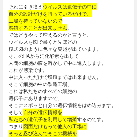
それに引き換え
ウイルスは遺伝子の中に
自分の設計だけを持っているだけで、
工場を持っていないので
増殖することが出来ません
。
ではどうやって増えるのかと言うと、
ウイルスを図で書くと先ほどの
模式図のように色々な突起が出ています。
そこのHAから消化酵素を出して
人間の細胞の膜を溶かして中に進入します。
これが感染です。
中に入っただけで増殖までは出来ません。
そこで細胞の中の製造工場、
これは私たちのすべての細胞の
遺伝子にありますので、
そこにスポッと自分の遺伝情報をはめ込みます。
そして
自分の遺伝情報を
私たちの遺伝子を利用して増殖
するのです。
つまり
図面だけもって他人の工場に
そっと忍び込んでそこの機械を