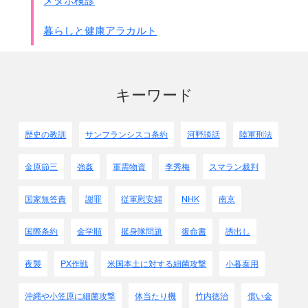
暮らしと健康アラカルト
キーワード
歴史の教訓
サンフランシスコ条約
河野談話
陸軍刑法
金原節三
強姦
軍需物資
李秀梅
スマラン裁判
国家無答責
謝罪
従軍慰安婦
NHK
南京
国際条約
金学順
挺身隊問題
復命書
誘出し
夜襲
PX作戦
米国本土に対する細菌攻撃
小暮泰用
沖縄や小笠原に細菌攻撃
体当たり機
竹内徳治
償い金