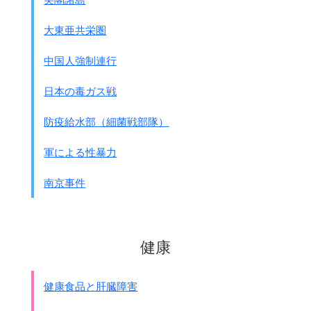
大東亜共栄圏
中国人強制連行
日本の毒ガス戦
防疫給水部（細菌戦部隊）
軍による性暴力
南京事件
健康
健康食品と肝臓障害