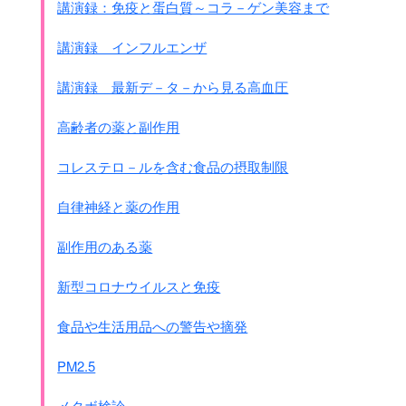
講演録：免疫と蛋白質～コラ－ゲン美容まで
講演録 インフルエンザ
講演録 最新デ－タ－から見る高血圧
高齢者の薬と副作用
コレステロ－ルを含む食品の摂取制限
自律神経と薬の作用
副作用のある薬
新型コロナウイルスと免疫
食品や生活用品への警告や摘発
PM2.5
メタボ検診