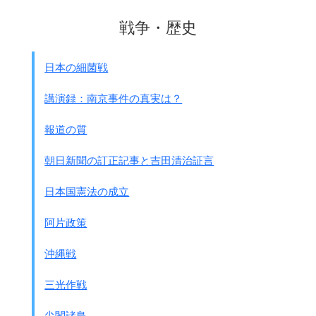
戦争・歴史
日本の細菌戦
講演録：南京事件の真実は？
報道の質
朝日新聞の訂正記事と吉田清治証言
日本国憲法の成立
阿片政策
沖縄戦
三光作戦
尖閣諸島