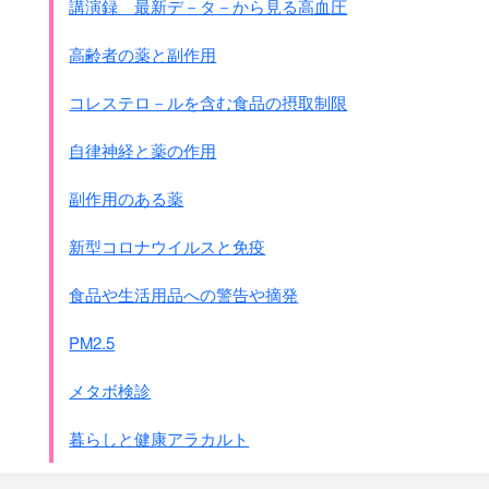
講演録 最新デ－タ－から見る高血圧
高齢者の薬と副作用
コレステロ－ルを含む食品の摂取制限
自律神経と薬の作用
副作用のある薬
新型コロナウイルスと免疫
食品や生活用品への警告や摘発
PM2.5
メタボ検診
暮らしと健康アラカルト