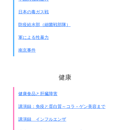
日本の毒ガス戦
防疫給水部（細菌戦部隊）
軍による性暴力
南京事件
健康
健康食品と肝臓障害
講演録：免疫と蛋白質～コラ－ゲン美容まで
講演録 インフルエンザ