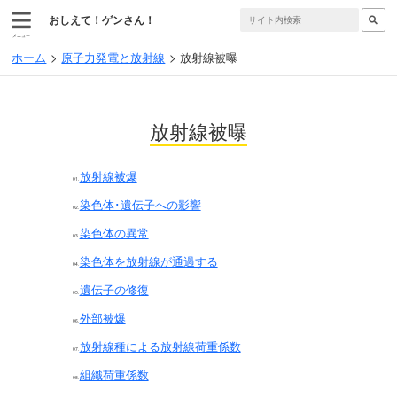
おしえて！ゲンさん！
メニュー
ホーム
原子力発電と放射線
放射線被曝
放射線被曝
放射線被爆
染色体･遺伝子への影響
染色体の異常
染色体を放射線が通過する
遺伝子の修復
外部被爆
放射線種による放射線荷重係数
組織荷重係数