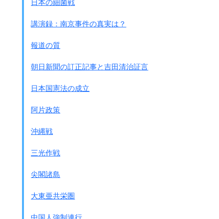
日本の細菌戦
講演録：南京事件の真実は？
報道の質
朝日新聞の訂正記事と吉田清治証言
日本国憲法の成立
阿片政策
沖縄戦
三光作戦
尖閣諸島
大東亜共栄圏
中国人強制連行