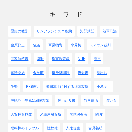
キーワード
歴史の教訓
サンフランシスコ条約
河野談話
陸軍刑法
金原節三
強姦
軍需物資
李秀梅
スマラン裁判
国家無答責
謝罪
従軍慰安婦
NHK
南京
国際条約
金学順
挺身隊問題
復命書
誘出し
夜襲
PX作戦
米国本土に対する細菌攻撃
小暮泰用
沖縄や小笠原に細菌攻撃
体当たり機
竹内徳治
償い金
人質掠奪拉致
米軍用慰安所
抗体保有者
阿片
燃料棒のトラブル
性奴隷
人権侵害
吉見義明