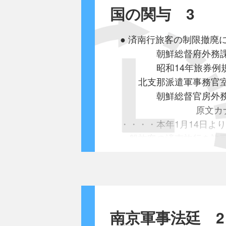
[何を抗原とするか]
国の関与 3
◎手洗いについて
まず何を抗原とするかで
● 支那渡航婦女の取締に
殺菌剤入りの消毒がかな
ウイルス本体を抗原とす
上記：今田論
● 済南行旅客の制限撤廃に
私たちの環境(空気中)や
インフルエンザワクチン
1938年(昭和13年)6月
朝鮮総督府外務課｢
身体の中も微生物が一杯
ただし、その部分が直接
在青島総領事→外務大
昭和14年旅券例規｣
それら微生物は微妙なﾊﾞ
ウイルス本体を包んでい
機密第5■3号
北支那派遣軍事務官室
共存している微生物は私
ウイルスが身体に入ると
本件に関し5月16日付条
朝鮮総督官房外
それなのに表面だけを全
ですから身体がスパイク
第723号貴信を以て御来
原文カ
非常に危険なことです。
新型コロナウイルスと判
6月末現在青島に於ける
・・・・本年1月14日
丁寧に石けんで洗う方が
ただし今回はスパイクそ
内地人1万2821名朝鮮人13
一般旅客の済南旅行を許
スパイクを作っている遺
合計1万4188名にして
これは特に身元を厳選し
◎解熱剤の使用について
身体の中でスパイクを作
昨夏引揚当時の人口の8割
特務機関名の許可証を発
WHOやﾌﾗﾝｽの保健省では
始めての試みでしょう。
その後も毎船復帰者少な
その期間に天津出張所で
ｱｾﾄｱﾐﾉﾌｪﾝ(商品名ｶﾛﾅ
そうして作られた今回の
近く事変前の総数1万65
内地人 731名(内 
実は数年前からｱﾒﾘｶでｲﾝ
未知のことが多く
安全性
7月1日以降復帰者以外の
朝鮮人 176名(内 
ｲﾌﾞの使い過ぎだと言わ
南京軍事法廷 2
渡航を許可せらるること
計 907名
ｶﾛﾅ-ﾙは比較的安全と言