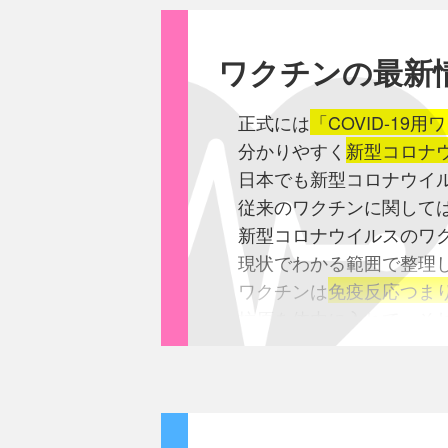
⑷以上の如き特殊婦女
考えられる理由としては、
当地関係方面に於ても
ｺﾛﾅに対して色々な抗体
ワクチンの最新
見方を為すものある
その場合抗体が完全に合
皇軍の徐州占領後当
軽く済んでいる事が考え
正式には
「COVID-19
打合せの結果
当館の
これを交差免疫と言いま
分かりやすく
新型コロナ
5月22日以降同月末ま
但し今回のｺﾛﾅに対して
日本でも新型コロナウイ
軍用車に便乗南下
(
従来のワクチンに関して
臨城、克州、済寗に止
◎感染ﾙ-ﾄ
新型コロナウイルスのワ
特殊婦女数は186名
ｺﾛﾅｳｲﾙｽは私たちの全
現状でわかる範囲で整理
その他当地に待機し
運ばれて肺や腸や免疫細胞
ワクチンは
免疫反応つま
徐州攻略前より密かに
そして残念なことに基礎
抗原を体内に入れて、そ
婦女の数は約300名と
ACE-2が増えているの
しかし今回の新型コロナ
当地に於ける特殊婦女
国では基礎疾患に肥満、
抗原を入れずに、
抗原を
右事情により近く相当
国立国際医療研究ｾﾝﾀ-
そして身体の中で抗原を
一般に観察せらる
これらは検査基準の問題
以下省