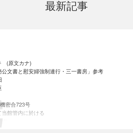
最新記事
 (原文カナ)
秘公文書と慰安婦強制連行・三一書房」参考
日
臣
機密合723号
て当館管内に於ける
告す
地に於ける