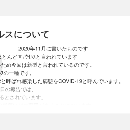
婦の数は
増し来り
すぎさりしものが
ルスについて
30鮮人18）
101同酌婦110鮮人酌婦228)の
1月に書いたものです
んどｺﾛﾅｳｲﾙｽと言われています。
駐屯地目指して
が早いため今回は新型と言われているのです。
こと言うを待たざるも
ｳｲﾙｽの一種です。
済南に於ける
oV-2と呼ばれ感染した病態をCOVID-19と呼んでいます。
の前進する場合を見越して
4日の報告では、
当地に500の特殊婦女
を集中し置き
きるとされています。
面に
多数を進出せしめ度き希望
もあり
0種類ほどの変異があることになります。
ざる次第
にて
る次第なり
べて日本では重症化や死亡が少ないようです。