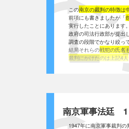
[mRNAワクチン]
年内に2万を突破するこ
(このほかに軍憲兵
やはり解熱剤は過度に使
この
南京の裁判の特徴は
◎仕組み
思考せらるるところ
解説：
在留邦人が
世界中で色々な研究があ
前項にも書きましたが「
ウイルスを表面にある
今日迄一般渡航者に対し
厳しく旅行
どの解熱剤を使っても、ど
実行したことにあります
つまりスパイクの遺伝子、
当地に
新規に渡航せる特
特務機関や
熱の下げ過ぎは危険なこ
政府の司法行政部が提出
mRNAを
脂質のマイク
比較的少数にして6月中
女性が渡航
動物にｳｲﾙｽを感染させて
調査の段階でかなり絞っ
☆脂質は
ポリエチレン
芸妓 219
軍慰安婦
と
解熱剤でｸﾞﾙ-ﾌﾟを40℃
結局それらの
戦犯の氏名
それをワクチンとして
酌婦 243
例外なく平熱にした場合
裁判にかけたのは上記4人
これは身体にとって異
カフェ－女給 236
● 軍慰安所従業婦等募集
高熱は辛いことですが、極
そして脂質から出てき
ダンサ－ 118
(原文カナ・少し読み易
ちなみに小児の専門医ではｶ
これだけ大変な事件を起
マクロファ－ジは役目を
合計 816名
今田真人｢極秘公文書と
極端な解熱をしないよう
もし逆に日本やアメリカ
作られたスパイクタンパ
にして事変前と略同数な
1938年(昭和13年)3月4
やはりｺﾛﾅに限らずｳｲﾙｽ
もっと多くの処刑が行わ
そして身体は抗原スパイ
当館警察署に於てはこれ
陸軍省副官→北支方面軍
水分補給、保温、安静は
象徴というか見せしめの
その結果私たちの身体は
厳重に保護及取締を加え
陸支密第745号
当然事件時点の日本軍総
最初に
外側のスパイク
南京軍事法廷 1
当地に関する限り今日ま
副官より北支方面軍及び
お金を貰えるからといっ
裁かれなければならない
◎この方法のワクチン
一方当地
海軍側は陸戦隊
中支派遣軍参謀長宛通
ﾏｽｸをしているからといっ
しかし松井は東京裁判で
☆ファイザ－ 独
1947年に南京軍事裁判
第4艦隊乗組兵員を考慮し
支那事変に於ける慰安所
密なところに出かけるの