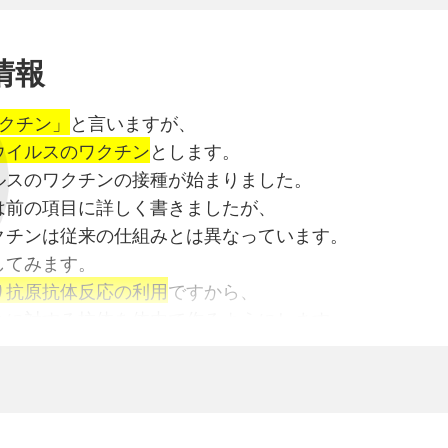
の増加に対し
島国日本では過去に色々なｺﾛﾅｳｲﾙｽに感染し、
過多なりとの
を持っている可能性があります。
情報
ところ
わなくても取り合えず有効に働いて
地特務機関との
られます。
用ワクチン」
と言いますが、
証明書の証明ある者に限り
す。
ウイルスのワクチン
とします。
でに
の完全な抗体は出来ないと思われます。
ルスのワクチンの接種が始まりました。
徐州入城は当分許されず
は前の項目に詳しく書きましたが、
らしむ)したる
クチンは従来の仕組みとは異なっています。
にして
身にあるACE-2と言う物質で全身に運ばれます。
してみます。
居り
にまでもｳｲﾙｽが運ばれているようです。
り抗原抗体反応の利用
ですから、
南下したる
疾患のある人は
れに対する抗体を体内で作るようにします。
称せらるる次第にして
で不利になります。
ウイルスのワクチンでは、
の数は
高脂血症、高血圧を含めていますが、
作る遺伝子を体内に入れます
。
減少するものと
の報告ではこれらの重症化や死亡はあまり高くありません
作り、そしてそれに対する抗体を作るのです。
で病気と言えないからです。
略