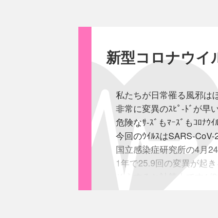
特殊婦女すなわち芸酌
皇軍の進出に伴い逓
事変前わずかに46名に
5月末現在において
新型コロナウイ
料理店業者48軒(内地人
芸酌婦438名(内地人芸妓
2020年1
多きに達せり
私たちが日常罹る風邪はほと
これ
営業者が皇軍の
非常に変異のｽﾋﾟ-ﾄﾞ
蝟集し来るものなる
危険なｻ-ｽﾞもﾏｰｽﾞもｺﾛﾅ
先般来某方面に於ては
今回のｳｲﾙｽはSARS-C
兵数の増加と将来皇軍
国立感染症研究所の4月2
4月末迄には
少なく共
1年で25.9回の変異が起
徐州攻略後に於て同方
そうすると計算上ですが2
かつまた
実情やむ得
前記の如き増加を見た
◎交差免疫
⑵⑶省略
不思議なことに外国と比