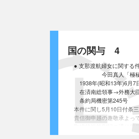
国の関与 4
● 支那渡航婦女に関する件
今田真人「極
1938年(昭和13年)6月7
在済南総領事→外務大
条約局機密第245号
本件に関し5月10日付条三
貴信御申越の趣敬承よっ
取締状況等別記の通り報
⑴本年1月当館再開後当