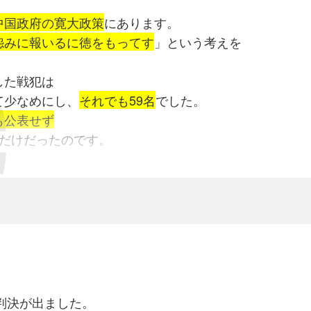
と容易なりと
隊で発給した者もある)
わないことが安全です。
中国政府の寛大政策
にあります。
ほとんどいなく、
りますが、
怨みに報いるに徳をもってす
」という考えを
スパイクを作っている遺伝子を利用
します。
制限を加えられたる結果
制限されていた済南に
のｳｲﾙｽでも、どの実験動物でも、
。
mRNA(メッセンジャ－RNA)の利用です。
殊婦女数
は
憲兵の優先許可で
とが分かっています。
した戦犯は
ロカプセル
に入れたものを作ります。
旬現在の特殊慰安婦数は
しているのは
、
て少なめにし、
それでも59名
でした。
グリコール(PEG)という化学物質
です
名
言うことになります。
、39℃、38℃、平熱に下げると
も公表せず
注射します。
名
死亡数が増えます。
だけだったのです。
物ですから
マクロファ－ジ等の免疫細部が取り込み、分
名
に関する件
端に下げないで38.5℃が安全かと思います。
た
mRNAによってコロナのスパイクタンパクが合成
され
名
くしました)
ﾛﾅ-ﾙを使用し
こした場合
終了した脂質やmRNAを異物として処理し、
慰安婦強制連行・三一書房｣参考
に指導していはずです。
だったらどうだったでしょうか？
クをコロナウイルスの抗原として私たちの体内に提示
るが
日
する感染には
れたでしょう。
クタンパクに対して抗体を作るのです。
等特殊婦女に対し
・中支派遣軍参謀長
大事なことです。
ために少数に絞って起訴するならば、
新型コロナウイルスに接したとき、
居り
責任者の松井石根が
タンパクを新型コロナウイルスと認識
して防御できるの
で別段問題を惹起し居らず
て、
でしょう。
並
牒案
て
の調べが始まっているし、
の判決が出ました。
設置
の為
は注意した方が良いかもしれませんね。