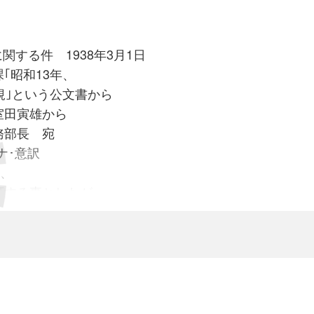
す。
関する件(原文カナ・少し読み易くしました)
り行われています。
ることは危険なので、部分を使います。
文から
関する件 1938年3月1日
身体は通常微生物に覆われています。
と同じです。
29日
昭和13年、
です。
抗原になるわけではありません。
臣
という公文書から
ﾗﾝｽを保って私たちと共存しています。
るエンベロップの外側に
スパイク
があります。
田寅雄から
たちを守っているとも言えます。
き
最初に接触するのがスパイク
です。
三機密合
務部長 宛
て消毒すると私たちは無防備になります。
のタンパク質を抗原として認識すれば、
訓の趣敬承
ナ･意訳
断しそれに対する抗体ができます。
復帰居留民は
より、
安全だと思います。
のものではなく、
67名
可する事としたが、
伝子を身体に注入
して
て
って、それを抗原として抗体を作るようにするのです。
強なるが
行することとし・・・・
解熱剤のｲﾌﾞﾌﾟﾛﾌｪﾝの使用を控えて、
からず
旅券許可証を発給した人数は、
-ﾙ)の使用を勧めています。
ワクチンが
mRNAワクチンとベクタ－ワクチン
です。
00名に達するのみならず
女173名)
ﾌﾙｴﾝｻﾞの死亡者が多いのは
、有効性、その他不明の点が多く、
無理に急いだため不
者に対しても
女115名)
れてきました。
なるを以て
われていますが、