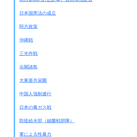
日本国憲法の成立
阿片政策
沖縄戦
三光作戦
尖閣諸島
大東亜共栄圏
中国人強制連行
日本の毒ガス戦
防疫給水部（細菌戦部隊）
軍による性暴力