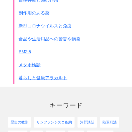
副作用のある薬
新型コロナウイルスと免疫
食品や生活用品への警告や摘発
PM2.5
メタボ検診
暮らしと健康アラカルト
キーワード
歴史の教訓
サンフランシスコ条約
河野談話
陸軍刑法