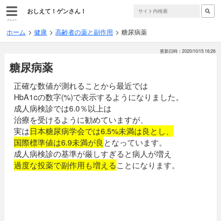
おしえて！ゲンさん！
メニュー
ホーム
健康
高齢者の薬と副作用
糖尿病薬
更新日時：2020/10/15 16:26
糖尿病薬
正確な数値が測れることから最近では
HbA1cの数字(%)で表示するようになりました。
成人病検診では6.0％以上は
治療を受けるように勧めていますが、
実は
日本糖尿病学会では6.5%未満は良とし、
国際標準値は6.9未満が良
となっています。
成人病検診の基準が厳しすぎると病人が増え
過度な投薬で副作用も増える
ことになります。