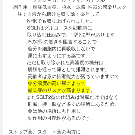
副作用 重症低血糖、脱水、尿路･性器の感染リスク
注：血液から糖分を取り除く薬として
NHKでも取り上げられました。
SGLTはグルコ－スを細胞内に
取り込む仕組みで、1型と2型があります。
その2型の働きを阻害することで
糖分を細胞内に再吸収しないで
尿に出すようにする薬です。
ただし取り除かれた高濃度の糖分は
膀胱を通って尿として排泄されます。
高齢者は尿の排泄能力が落ちていますので
糖分濃度の高い尿によって
感染症のリスクが高まります
。
またSGLT2型の仕組みは腎臓だけではなく
肝臓、肺、脳など多くの場所にあるため、
薬は他の場所にも作用し
副作用の可能性があるのです。
ストップ薬、スタ－ト薬の両方に