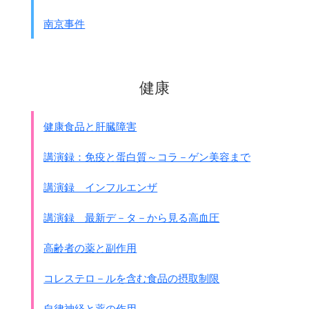
南京事件
健康
健康食品と肝臓障害
講演録：免疫と蛋白質～コラ－ゲン美容まで
講演録 インフルエンザ
講演録 最新デ－タ－から見る高血圧
高齢者の薬と副作用
コレステロ－ルを含む食品の摂取制限
自律神経と薬の作用