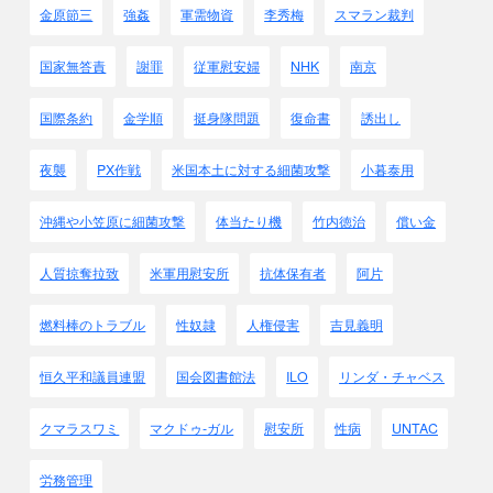
金原節三
強姦
軍需物資
李秀梅
スマラン裁判
国家無答責
謝罪
従軍慰安婦
NHK
南京
国際条約
金学順
挺身隊問題
復命書
誘出し
夜襲
PX作戦
米国本土に対する細菌攻撃
小暮泰用
沖縄や小笠原に細菌攻撃
体当たり機
竹内徳治
償い金
人質掠奪拉致
米軍用慰安所
抗体保有者
阿片
燃料棒のトラブル
性奴隷
人権侵害
吉見義明
恒久平和議員連盟
国会図書館法
ILO
リンダ・チャベス
クマラスワミ
マクドゥ-ガル
慰安所
性病
UNTAC
労務管理