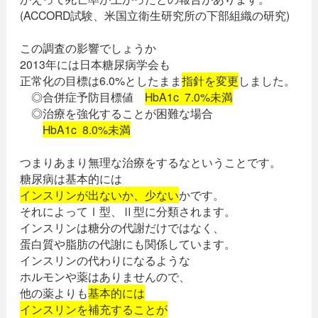
(ACCORD試験、米国立衛生研究所の下部組織の研究)
この調査の影響でしょうか
2013年には日本糖尿病学会も
正常化の目標は6.0%としたまま
指針を変更
しました。
◎合併症予防目標値
HbA1c 7.0%未満
◎治療を強化することが困難な場合
HbA1c 8.0%未満
つまりあまり無理な治療をするなということです。
糖尿病は基本的には
インスリンが出ないか、少ない
かです。
それによってⅠ型、Ⅱ型に分類されます。
インスリンは糖分の代謝だけではなく、
蛋白質や脂肪の代謝にも関係しています。
インスリンの代わりになるような
ホルモンや薬はありませんので、
他の薬よりも
基本的には
インスリンを補充することが