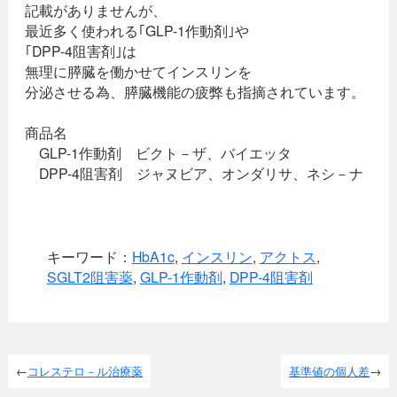
記載がありませんが、
最近多く使われる｢GLP-1作動剤｣や
｢DPP-4阻害剤｣は
無理に膵臓を働かせてインスリンを
分泌させる為、膵臓機能の疲弊も指摘されています。
商品名
GLP-1作動剤 ビクト－ザ、バイエッタ
DPP-4阻害剤 ジャヌビア、オンダリサ、ネシ－ナ
キーワード：
HbA1c
,
インスリン
,
アクトス
,
SGLT2阻害薬
,
GLP-1作動剤
,
DPP-4阻害剤
コレステロ－ル治療薬
基準値の個人差