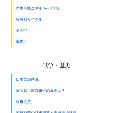
再生可能エネルギ-とPPS
核燃料サイクル
その他
最後に
戦争・歴史
日本の細菌戦
講演録：南京事件の真実は？
報道の質
朝日新聞の訂正記事と吉田清治証言