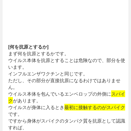
[何を抗原とするか]
まず何を抗原とするかです。
ウイルス本体を抗原とすることは危険なので、部分を使
います。
インフルエンザワクチンと同じです。
ただし、その部分が直接抗原になるわけではありませ
ん。
ウイルス本体を包んでいるエンベロップの外側に
スパイ
ク
があります。
ウイルスが身体に入るとき
最初に接触するのがスパイク
です。
ですから身体がスパイクのタンパク質を抗原として認識
すれば、