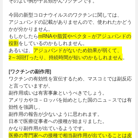
そのよい例が子宮頸がんワクチンです。
今回の新型コロナウイルスのワクチンに関しては、
アジュバンドの記載がありませんので、使われたかどう
かが分かりません。
もしかしたら
mRNAや脂質やベクタ－がアジュバンドの
役割
をしているのかもしれません。
あるいは、
アジュバンドがないため効果が弱くて、
2～3回打ったり、持続時間が短いのかもしれません
。
[ワクチンの副作用]
ワクチンの有効性を宣伝するため、マスコミでは副反応
と言っていますが、
副作用或いは有害事象というべきでしょう。
アメリカやヨ－ロッパを始めとした国のニュ－スでは有
効性を強調し、
副作用の報告が少ないように思われます。
日本で医療従事者への接種が始まりました。
かなり副作用が出ているようです。
医療の専門家への接種で相当副作用が出ていることは皮