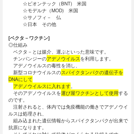
☆ビオンテック（BNT) 米国
☆モデルナ（MOD) 米国
☆サノフィ－ 仏
☆日本 その他
[ベクタ－ワクチン]
◎仕組み
ベクタ－とは媒介、運ぶといった意味です。
チンパンジーの
アデノウイルス
を利用します。
アデノウイルスの毒性を消し、
新型コロナウイルスの
スパイクタンパクの遺伝子を
DNAにして
アデノウイルスに入れます
。
そのアデノウイルスを
運び屋ワクチンとして使用
する
のです。
注射されると、体内では免疫機能の働きでアデノウイ
ルスは処理され、
組み込まれた遺伝情報からスパイクタンパクが出来で
抗原になります。