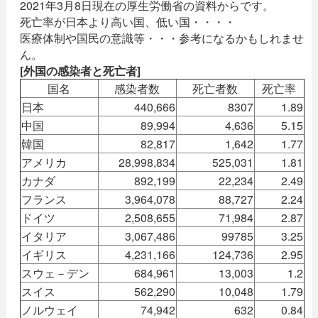
2021年3月8日現在の厚生労働省の資料からです。
死亡率が日本より高い国、低い国・・・・
医療体制や国民の意識等・・・参考になるかもしれませ
ん。
[外国の感染者と死亡者]
国名
感染者数
死亡者数
死亡率
日本
440,666
8307
1.89
中国
89,994
4,636
5.15
韓国
82,817
1,642
1.77
アメリカ
28,998,834
525,031
1.81
カナダ
892,199
22,234
2.49
フランス
3,964,078
88,727
2.24
ドイツ
2,508,655
71,984
2.87
イタリア
3,067,486
99785
3.25
イギリス
4,231,166
124,736
2.95
スウェ－デン
684,961
13,003
1.2
スイス
562,290
10,048
1.79
ノルウェイ
74,942
632
0.84