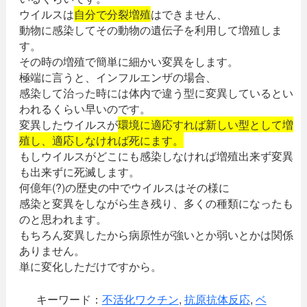
ウイルスは
自分で分裂増殖
はできません、
動物に感染してその動物の遺伝子を利用して増殖しま
す。
その時の増殖で簡単に細かい変異をします。
極端に言うと、インフルエンザの場合、
感染して治った時には体内で違う型に変異しているとい
われるくらい早いのです。
変異したウイルスが
環境に適応すれば新しい型として増
殖し、適応しなければ死にます。
もしウイルスがどこにも感染しなければ増殖出来ず変異
も出来ずに死滅します。
何億年(?)の歴史の中でウイルスはその様に
感染と変異をしながら生き残り、多くの種類になったも
のと思われます。
もちろん変異したから病原性が強いとか弱いとかは関係
ありません。
単に変化しただけですから。
キーワード：
不活化ワクチン
,
抗原抗体反応
,
ベ