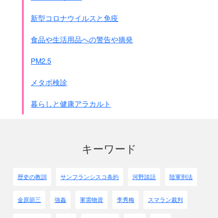
新型コロナウイルスと免疫
食品や生活用品への警告や摘発
PM2.5
メタボ検診
暮らしと健康アラカルト
キーワード
歴史の教訓
サンフランシスコ条約
河野談話
陸軍刑法
金原節三
強姦
軍需物資
李秀梅
スマラン裁判