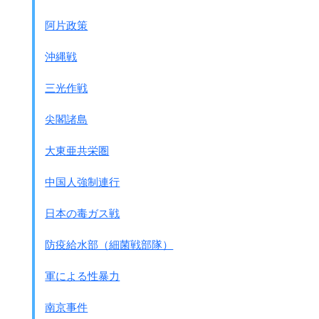
阿片政策
沖縄戦
三光作戦
尖閣諸島
大東亜共栄圏
中国人強制連行
日本の毒ガス戦
防疫給水部（細菌戦部隊）
軍による性暴力
南京事件