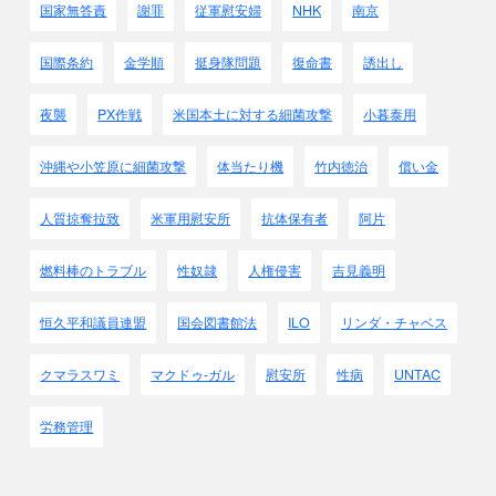
国家無答責
謝罪
従軍慰安婦
NHK
南京
国際条約
金学順
挺身隊問題
復命書
誘出し
夜襲
PX作戦
米国本土に対する細菌攻撃
小暮泰用
沖縄や小笠原に細菌攻撃
体当たり機
竹内徳治
償い金
人質掠奪拉致
米軍用慰安所
抗体保有者
阿片
燃料棒のトラブル
性奴隷
人権侵害
吉見義明
恒久平和議員連盟
国会図書館法
ILO
リンダ・チャベス
クマラスワミ
マクドゥ-ガル
慰安所
性病
UNTAC
労務管理