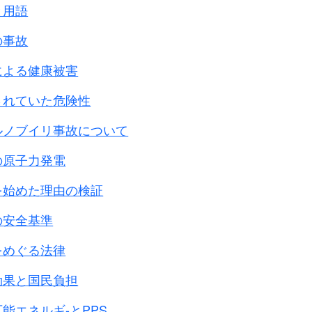
と用語
の事故
による健康被害
されていた危険性
ルノブイリ事故について
の原子力発電
を始めた理由の検証
の安全基準
をめぐる法律
効果と国民負担
能エネルギ-とPPS