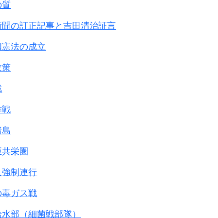
す。
の質
加わりますから
新聞の訂正記事と吉田清治証言
ん。
死亡が下がり、女性のは増えていますが、
国憲法の成立
よりは高めのほうが
政策
ます。
戦
ボ健診で
作戦
、
いと思われます。
諸島
症｣を発見して
亜共栄圏
れます。
影響を受けますので、
人強制連行
大きく変動します。
の毒ガス戦
｣以外の人は少し位高くても
をすれば下がるはずです。
給水部（細菌戦部隊）