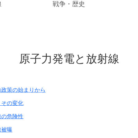
です。
線
戦争・歴史
われます。
関わりなく
上、
なります。
原子力発電と放射線
上がリスクとなります。
割が
われます。
当然ですが、
です
力政策の始まりから
とその変化
のグラフ
の罠｣から
線の危険性
線被曝