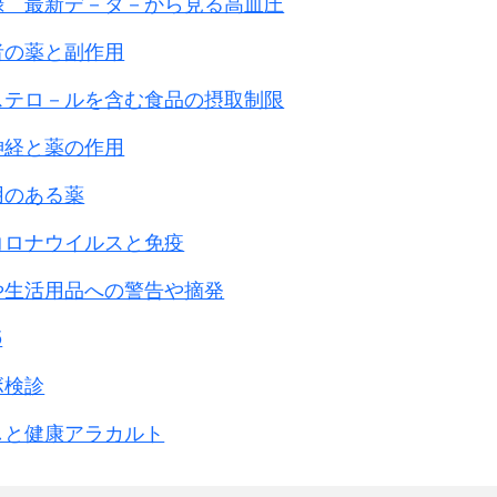
録 最新デ－タ－から見る高血圧
者の薬と副作用
ステロ－ルを含む食品の摂取制限
神経と薬の作用
用のある薬
コロナウイルスと免疫
や生活用品への警告や摘発
5
ボ検診
しと健康アラカルト