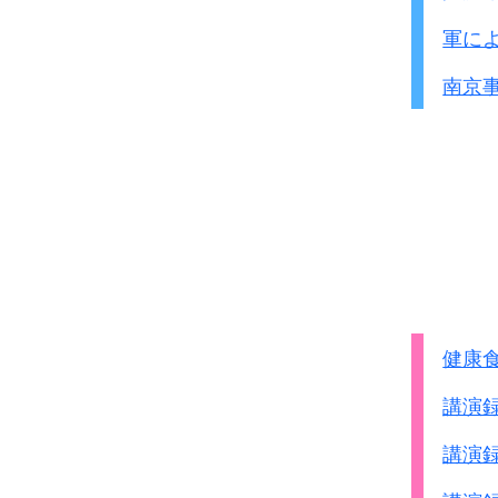
薬を飲む必要はなさそう
軍に
南京
健康
講演
講演