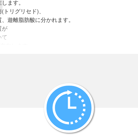
在します。
(トリグリセド)、
質、遊離脂肪酸に分かれます。
質が
いて
で存在します。
ロールについては
先ずは中性脂肪です。
同じ
上を検診時に問題としています。
くて多いと
が圧倒的ですが
うか？
る
のがあって、
ルが