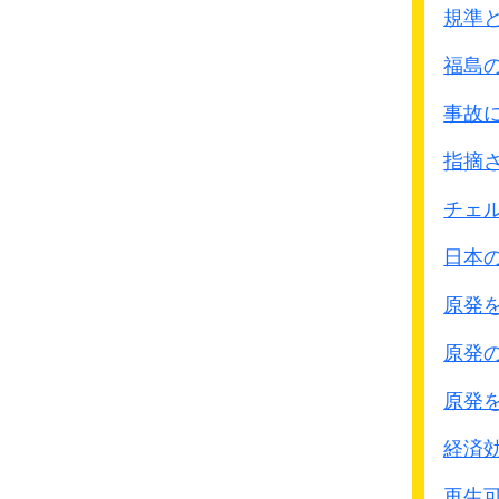
規準
福島
事故
指摘
チェ
日本
原発
原発
原発
経済
再生可