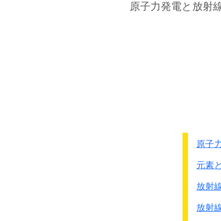
多くなり過ぎるのは危険
原子力発電
と放射
その家族性高脂血症は
日本では
500人に1人
と言
この遺伝子は生活習慣に
総コレステロ－ル350以
中性脂肪が900以上にも
一般に中性脂肪は500以
男性では50歳までに約5
心筋梗塞を発症すると言
その人たちが問題なのは
検診をするのは一般の人
原子
元素
● 中性脂肪ﾚﾍﾞﾙと死亡率
大櫛陽一｢メタボ
放射
放射