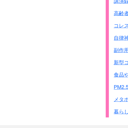
講演
高齢
コレ
自律
副作
新型
食品
PM2.
メタ
暮ら