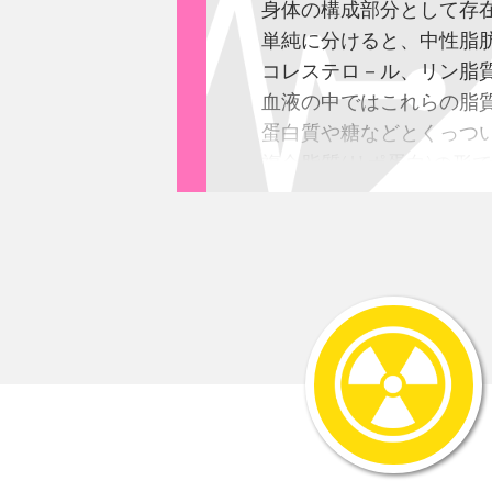
身体の構成部分として存
単純に分けると、中性脂肪
コレステロ－ル、リン脂
血液の中ではこれらの脂
蛋白質や糖などとくっつ
複合脂質(リポ蛋白)の形
複合脂質、通称コレステ
次項目に書きますので、
WHOや欧米でも日本と
中性脂肪150mg/dl以
中性脂肪が身体に良くな
死亡率が増えるとの意見
その根拠はあるのでしょ
確かに相当数値が高くな
｢
家族性高脂血症
｣と言う
中性脂肪やコレステロ－