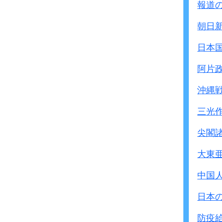
女性が上昇していま
報道
高齢者では他の要因も
朝日
一概には断定できませ
男性は199以上の方が
日本
低すぎる(60以下)
阿片
安全
なことが分かり
沖縄
この図を見る限り、メタ
三光
保健指導(治療目標値)150
受診勧奨300の必要は無
尖閣
それよりも｢家族性高脂血
大東
治療した方が良いと思わ
中性脂肪は食事や運動の
中国
同じ人でも測定のたびに
日本
ですから｢家族性高脂血症
食事に気をつけたり運動
防疫