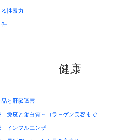
です
。
よる性暴力
事件
健康
食品と肝臓障害
録：免疫と蛋白質～コラ－ゲン美容まで
録 インフルエンザ