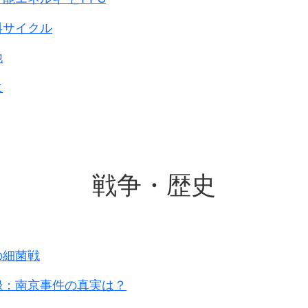
料サイクル
他
に
戦争・歴史
のは
囲、女性では150～199
です。
死亡率にはあまり
の細菌戦
れます
録：南京事件の真実は？
途中から下がり、