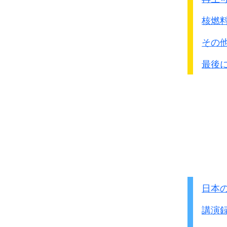
核燃
その
最後
注：60歳代以下では、
一番死亡率な少ない
男性で150～299の範
しかしどのﾚﾍﾞﾙでも
日本
影響がないように思わ
講演
70～80歳では男性は