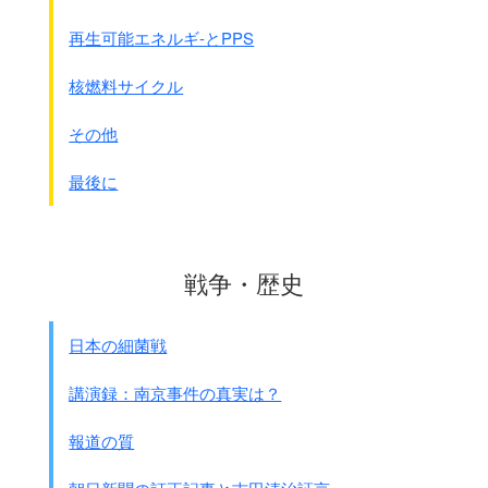
◎1959年 琉球政府の調査 1,122人
◎1978年 沖縄県の調査 1,232人
再生可能エネルギ-とPPS
◎1999年 ひめゆり平和祈念資料館調査 1,226人以
上
核燃料サイクル
｢男子学徒隊｣
その他
鉄血勤皇隊と称した
師範学校男子生徒及び9校の生徒 1945年3月31日編成
最後に
注：鉄血勤皇隊については別項目で詳しく書きます。
学校名
動員数
死亡数
死亡率
沖縄師範学校
386人
224人
58
戦争・歴史
県立第一中学校
371人
210人
56
県立第二中学校
144人
127人
88
県立第三中学校
363人
37人
10
日本の細菌戦
県立工業学校
94人
85人
90
県立農林学校
173人
41人
23
講演録：南京事件の真実は？
県立水産学校
49人
23人
46
那覇市立商業学校
99人
72人
72
報道の質
開南中学校
81人
70人
86
県立八重山中学校
20人
1人
5