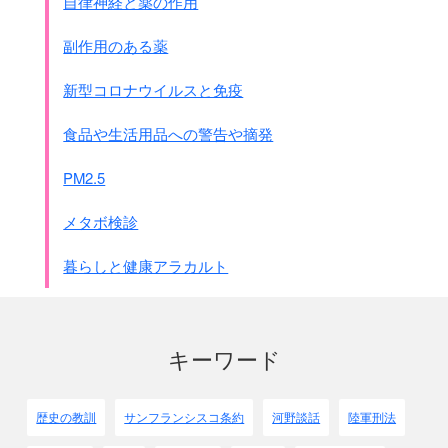
自律神経と薬の作用
1944年10月19日に改正されて
17歳から45歳までの男子が召集されました。
副作用のある薬
22,000人から25,000人が招集され、
13,000人以上が戦死したといわれています。
新型コロナウイルスと免疫
現地召集の補助的な兵隊のことですが、
沖縄では規則に違反して
食品や生活用品への警告や摘発
13歳から70歳までが根こそぎ召集されました。
病人も例外ではありませんでした。
PM2.5
陣地や飛行場の構築や弾薬運搬等の
後方支援が主とした仕事でしたが、
メタボ検診
最後の方は槍と手榴弾2個を持っての夜間の斬り込みや、
爆雷を背負って戦車に体当たりするなど、
暮らしと健康アラカルト
最前線で突撃まで命令されました。
｢在郷軍人防衛隊｣
1944年7月編成で義勇軍のようなものでした。
キーワード
｢遊撃隊｣
敗戦を想定した日本軍遊撃戦を検討し始めました。
歴史の教訓
サンフランシスコ条約
河野談話
陸軍刑法
いわゆる秘密部隊です。