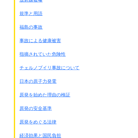
｢殉国美談｣として語られています。
皇民化、軍国思想を徹底して叩き込まれた学生は
規準と用語
悲劇の主人公として取り上げやすいせいでしょう。
しかし実際には一般住民、
福島の事故
特に老人や学生以外の子ども達が根こそぎ召集されました。
防衛隊の方が犠牲者は圧倒的に多いのです。
事故による健康被害
防衛隊に関する調査はあまり進んでいません。
指摘されていた危険性
｢学徒隊｣
法規に基づいて召集されたわけではなく、
チェルノブイリ事故について
志願による義勇隊でした。
志願と言いながら
日本の原子力発電
実際は半強制的で拒否は出来ない雰囲気でした。
学徒隊は学生ですから日頃の教育の中で
原発を始めた理由の検証
徹底した皇民化、軍国教育を受けていました。
そのために悲劇がより多くなりました。
原発の安全基準
県内各地の男子校10校、女子校7校で、
13歳から19歳までの2,200名以上が組織されました。
原発をめぐる法律
犠牲者の正確な数は現在でも分かっていません。
◎1956年 国の調査 980人
経済効果と国民負担