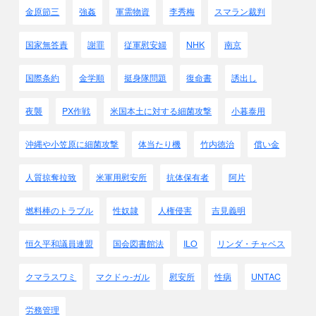
中野学校卒業と同時に
金原節三
強姦
軍需物資
李秀梅
スマラン裁判
沖縄で遊撃隊を編成するようにと命令を受けた
村上治夫は数十名で沖縄に渡りました。
国家無答責
謝罪
従軍慰安婦
NHK
南京
●大陸命1126号(原文カナ)
命令
国際条約
金学順
挺身隊問題
復命書
誘出し
1、左の部隊を第32軍戦闘序列に編成す
第3遊撃隊 第32軍管理
第4遊撃隊 第32軍管理
夜襲
PX作戦
米国本土に対する細菌攻撃
小暮泰用
(略)
5、細項に関しては参謀総長にして指示せしむ
沖縄や小笠原に細菌攻撃
体当たり機
竹内徳治
償い金
昭和19年9月9日
奉勅傳宜 参謀総長 梅津美治郎
人質掠奪拉致
米軍用慰安所
抗体保有者
阿片
（略）
第32軍司令官 牛島満殿
燃料棒のトラブル
性奴隷
人権侵害
吉見義明
遊撃隊は秘密保持と故郷を
自分の手で守るという意識を根付かせるため、
恒久平和議員連盟
国会図書館法
ILO
リンダ・チャベス
呼称名を護郷隊としました。
第3遊撃隊→第1護郷隊
クマラスワミ
マクドゥ-ガル
慰安所
性病
UNTAC
第4遊撃隊→第3護郷隊
遊撃隊は陸軍中野学校で特殊訓練を受けた将校、
労務管理
下士官が指揮官となってゲリラ戦を展開する部隊です。