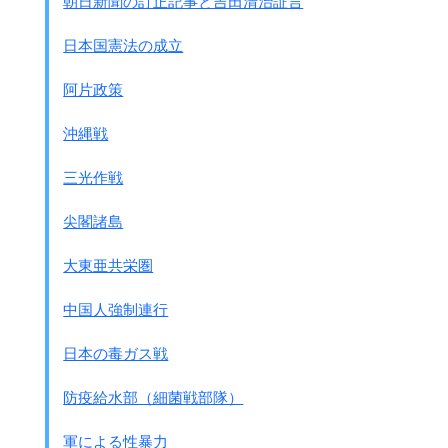
朝日新聞の訂正記事と吉田清治証言
合計
1,780人
890人
50
出典：「歩く・みる・考える沖縄」
日本国憲法の成立
男子学徒隊は目的によっていくつかの隊に分けられたまし
た。
阿片政策
師範隊本部
千早隊
沖縄戦
宣伝隊で地域住民への扇動と隠蔽工作
通信隊
三光作戦
伝令や通信
斬り込み隊
尖閣諸島
敵への斬り込み、
急造爆雷(箱に火薬を詰めた爆弾)を背負って特攻
大東亜共栄圏
野戦築城隊
陣地造り
中国人強制連行
｢女子学徒隊｣
日本の毒ガス戦
兵役方や陸軍の規則では、
戦場動員は男子に限られており女子学徒の動員は法律にはな
防疫給水部（細菌戦部隊）
かったので、
県当局は女子学徒隊に抵抗したが、軍は｢超法規的
｣に
強制し
軍による性暴力