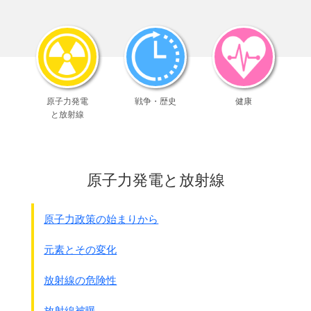
実は正式な軍人ではなく、ほとんどが住民なのです。
●県民の採るべき方途、その心構え 1945年1月27日 沖縄
新報
ただ軍の指導を理屈なしに素直に受入れ
全県民が兵隊になることだ、
即ち一人一殺の闘魂をもって敵を撃破するのだ・・・・
原子力発電
戦争・歴史
健康
●米軍が上陸した時の県民の任務 1945年2月15日 沖縄新
と放射線
報
弾丸運び、糧秣の確保、連絡、
そのいずれも大切であるが直接戦闘の任務につき、
敵兵を殺すことが最も大事である。
原子力発電と放射線
県民の戦闘はナタでも鍬でも竹槍でも
身近なもので軍隊の言葉でいう遊撃戦をやるのだ。
県民は地勢に通じており、夜間の斬り込み、
原子力政策の始まりから
伏兵攻撃即ちゲリラ戦をもって向うのである。
注：実際に米軍に対してナタや鍬で斬り込んで多くの住
元素とその変化
民が犠牲になりました。
放射線の危険性
徴用の形式は色々あります。
ひめゆり部隊で有名な学徒隊は
放射線被曝