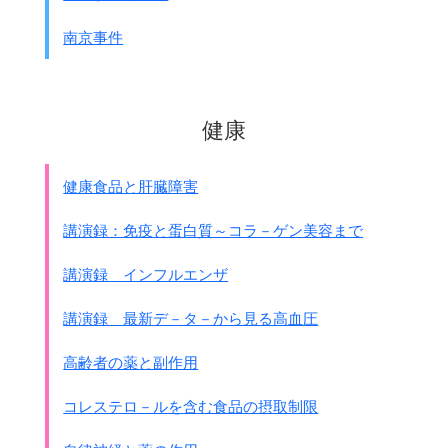
た。
学校名
学徒名
動員数
南京事件
沖縄師範学校女子部
ひめゆり学徒
157
県立第一高等女学校
ひめゆり学徒
65
県立第二高等女学校
白梅学徒
55
健康
県立第三高等女学校
なごらん学徒
10
県立首里高等学校
瑞泉学徒
61
私立積徳高等女学校
積徳学徒
65
健康食品と肝臓障害
私立昭和高等女学校
でいご学徒
17
合計
430
講演録：免疫と蛋白質～コラ－ゲン美容まで
出典：ひめゆり平和祈念資料館ガイドブ
ック
講演録 インフルエンザ
＊沖縄女性史（沖縄タイムス刊）によると、次のようになっ
ています。
講演録 最新デ－タ－から見る高血圧
動員 467人
死亡数 378人
高齢者の薬と副作用
死亡率 81%
コレステロ－ルを含む食品の摂取制限
｢防衛隊｣
1942年9月26日に公布された｢陸軍防衛召集規則｣が、