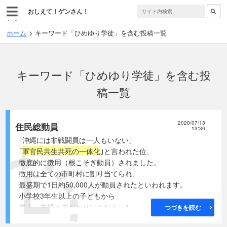
おしえて！ゲンさん！
メニュー
ホーム
キーワード「ひめゆり学徒」を含む投稿一覧
キーワード「ひめゆり学徒」を含む投
稿一覧
2020/07/13
住民総動員
13:30
｢沖縄には非戦闘員は一人もいない｣
｢
軍官民共生共死の一体化
｣と言われた位、
徹底的に徴用（根こそぎ動員）されました。
徴用は全ての市町村に割り当てられ、
最盛期で1日約50,000人が動員されたといわれます。
小学校3年生以上の子どもから
老人、主婦までがかり出されました。
つづきを読む
ですから戦闘で死んだとされる軍属や戦闘参加者は