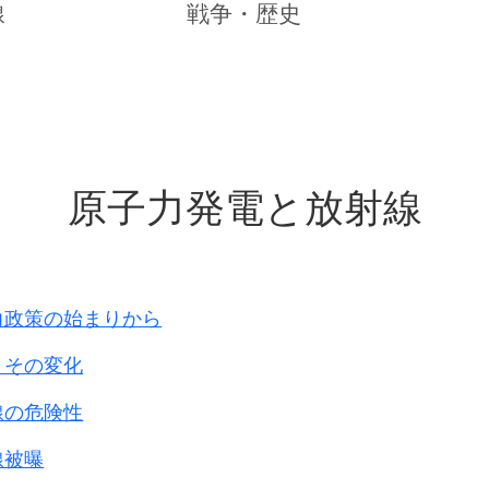
作戦が開始され、
線
戦争・歴史
た。
て逃げ回り、
面を這うさまは
山門を開き、
原子力発電と放射線
、
バ、ねこ車を使い、
達していた。
区に入り
、
を
、
力政策の始まりから
殺した
。
とその変化
兵と
的に捜索し始めた。
線の危険性
けられた人を
線被曝
し、