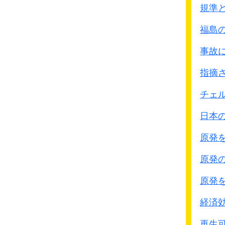
また路上を徘徊してい
規準
中国兵を残らず捕らえ
福島
日本軍に進んで投降し
このような兵士を、
事故
見せしめとして処刑し
指摘
｢看護婦からの強奪｣
慈悲などというものは、
チェ
中国人の期待は不安と
日本
さらには恐怖へと変わ
日本兵は住宅を軒並み
原発
目抜き通りに面する家
原発
根こそぎ略奪を犯し、商
腕時計、柱時計、銀食
原発
持てるものは一切持ち
この略奪品の運搬を苦力
経済
さらに、大学病院に来
再生可