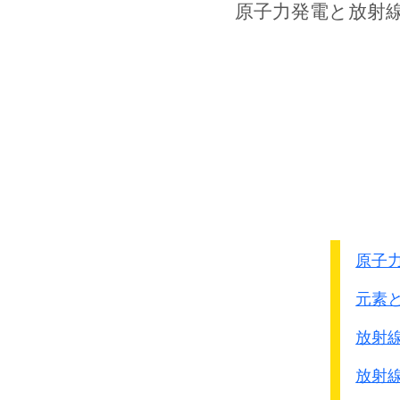
侵入者による猛烈な掃討
原子力発電
と放射
その期待は打ち砕かれ
中国兵は恐怖にかられ
負傷者が救助を求めて地
一層戦慄を深めた。
月曜日夜、日本軍は中
勝利の入城を行ったが
軍馬の不足から、牛、ロ
はては壊れた馬車まで調
その後、
日本軍は安全
戸外で捕らえた中国人
原子
理由もなくその場で銃
元素
火曜日、日本軍は中国
全く関係のない者を組織
放射
そして兵隊の嫌疑をか
放射
難民キャンプから連行