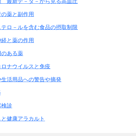
録 最新デ－タ－から見る高血圧
者の薬と副作用
ステロ－ルを含む食品の摂取制限
神経と薬の作用
用のある薬
コロナウイルスと免疫
や生活用品への警告や摘発
5
ボ検診
しと健康アラカルト