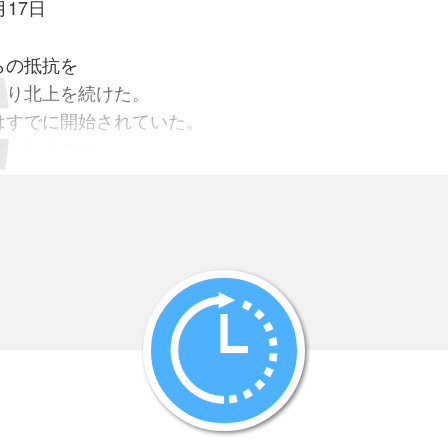
12月17日
らの抵抗を
り北上を続けた。
すでに開始されていた。
いたものの、
国人は考えていた。
は
てあるので、
が、
えに
れた。
、
、
乱は
いたが、