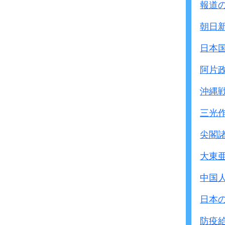
報道
掃討作戦は水曜日一杯
記者を含むパナイ号の
朝日
南京市内を通過した時
依然、恐怖を押し殺して
日本
安全区国際委員会が最
阿片
爆撃中は少しも臆せず、
休戦の交渉には骨身を惜
沖縄
中国の行政機関が崩壊
三光
南京の安全に寄与でき
委員会だけであった。
尖閣
委員会の存在がなかっ
大東
破壊、処刑はいっそう
なっていたであろう。
中国
日本
防疫