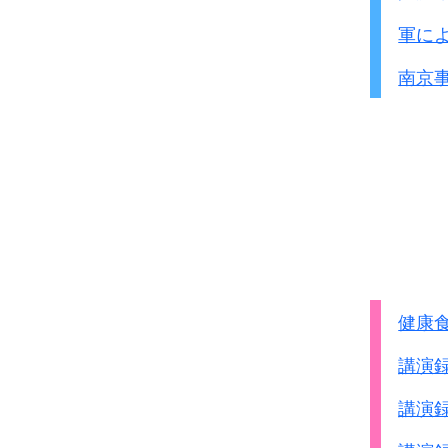
軍に
南京
健康
講演
講演