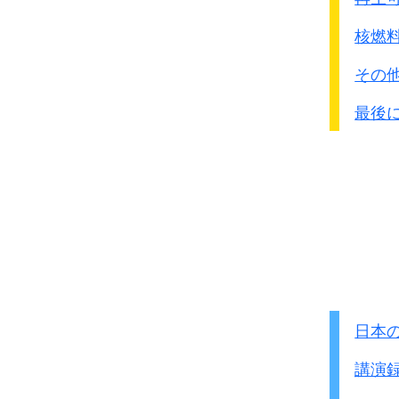
看護婦から腕時計、万
懐中電灯を奪い、建物を
核燃
そして車についているア
その
剥ぎ取って車を奪って
外国人の住宅にも侵入
最後
ド
イツ人経営の店も略
武装解除した中国兵に
日本兵を怒らせるだけで
兵士だったと思われる若
一堂に集められて処刑
後死体の山となって確
通りにも死骸が転がっ
その中には罪も無い老人
日本
しかし、婦人のそれは見
下関門には
人馬の死骸
講演
その上を自動車や貨物