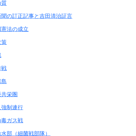
の質
も続き、
生存者が
新聞の訂正記事と吉田清治証言
は、
いるような状況であった。
国憲法の成立
も信用できた
。
政策
己の安全は顧みずに、
しまなかった。
戦
してからは、
作戦
るものは
諸島
たならば、
亜共栄圏
大きなものと
人強制連行
の毒ガス戦
給水部（細菌戦部隊）