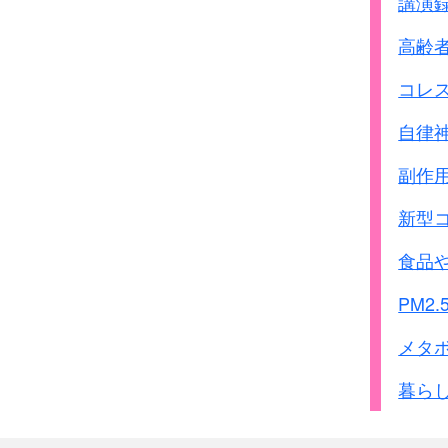
講演
高齢
コレ
自律
副作
新型
食品
PM2.
メタ
暮ら