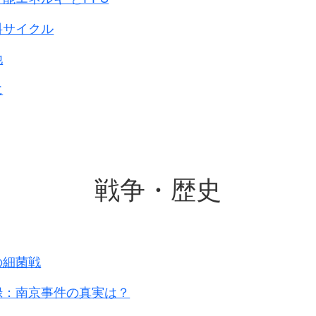
年筆、
くまなく荒らし、
料サイクル
メリカ国旗を
他
いった。
し、
に
奪にあっている
。
同情すれば、
、何の益にもならない。
者や多数の警官が
戦争・歴史
されたのが、
認された。
ており、
のの死体があった。
の細菌戦
当たらなかった。
が4フィ－トの厚さにつもり
、
録：南京事件の真実は？
が往来して門を通行している
。