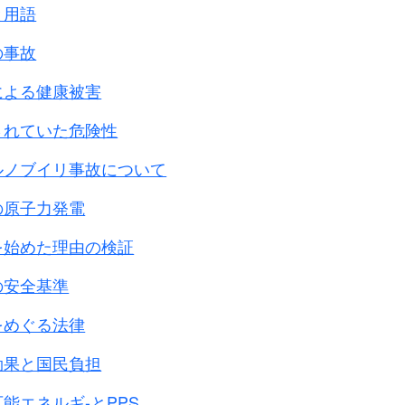
る
と用語
た。
の事故
たであろう
による健康被害
たのである。
されていた危険性
微塵もない。
ルノブイリ事故について
なり、
の原子力発電
っていった。
捜索し、
を始めた理由の検証
からは、
の安全基準
店に押し入り、
器など
をめぐる法律
出し、
に強制した。
効果と国民負担
ては、
能エネルギ-とPPS