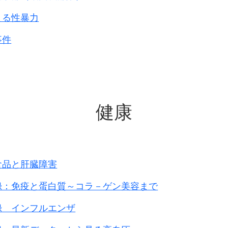
よる性暴力
事件
健康
食品と肝臓障害
録：免疫と蛋白質～コラ－ゲン美容まで
録 インフルエンザ