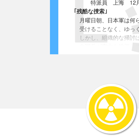
特派員 上海 
｢残酷な捜索｣
月曜日朝、日本軍は何
受けることなく、ゆっく
しかし、組織的な掃討は
中国兵が市内を徘徊して
事態は収拾したものと外
安全区に逃げ込む者に
武器を棄てるよう伝え
放棄された軍服や武器
燻り続ける交通部のま
うずたかく積み上げら
膨大な中国人の群集と
一握りの外国人たちは
日本軍の到着により混
収まるものと期待して