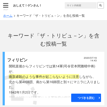
おしえて！ゲンさん！
メニュー
ホーム
キーワード「ザ・トリビュ－ン」を含む投稿一覧
キーワード「ザ・トリビュ－ン」を含
む投稿一覧
2020/07/19
フィリピン
14:43
開戦直後からフィリピンでは第14軍(司令官本間雅晴中将)
が、
南京虐殺のような事件が起こらないように注意
しながら、
北から第48師団、南から第16師団と別々にマニラに入りまし
た。
1942年1月2日です。
翌日の3日には日本軍による軍政府の樹立を布告しました。
つづきを読む
そして即日｢軍律に関する件｣が公布されました。