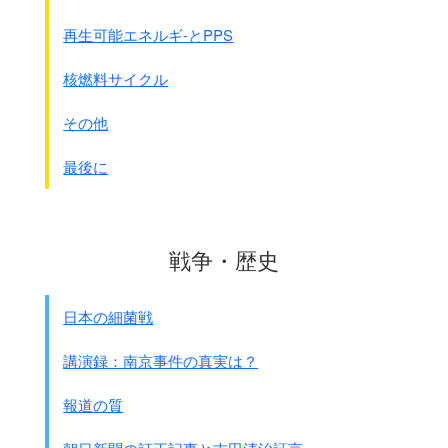
ダイトウア ノ ハハ デ アリマセウ
再生可能エネルギ-とPPS
1944年になるとアメリカ軍の反撃に備え
て日本軍は増強され、50万人を越える大部隊となりました。
核燃料サイクル
1944年10月にはアメリカ軍はレイテ島、
45年1月にはルソン島に上陸し、
その他
沢山のフィリピンゲリラも
アメリカ軍と協力して日本軍と戦いました。
最後に
｢虐殺事件｣
アメリカから徐々に追い込まれていく日本軍は
くの住民虐殺事件を起こすようになりました。
戦争・歴史
●攻撃部隊の作戦命令書 石田甚太郎氏が防衛研究所図書館
日本の細菌戦
で発見
（1999年12月9日朝日新聞)
講演録：南京事件の真実は？
婦女子の殺傷は努めて避くるも
匪賊混淆せる場合において
報道の質
一部の犠牲者は止むを得ず・・・・
俘虜を一囲に集合せしめ情報班の調査後処理す・・・・