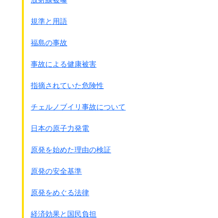
17 以上各号の行為を企図し又は教唆もしくは幇助したる
者
規準と用語
日本軍はフィリピン占領後すぐに軍政を敷き、
福島の事故
力ずくで治安を保とうとしました。
しかしアメリカ文化に慣れていたことや、
事故による健康被害
アメリカから独立を約束されていたこともあり、
あまりにも強引で残酷な日本軍のやり方に
指摘されていた危険性
かえって反発が起きゲリラが活発になってきました。
チェルノブイリ事故について
軍政府は皇民化教育も進めました。
●1943年1月1日 英字紙｢ザ・トリビュ－ン｣ニッポン語学習
日本の原子力発電
欄
大日本比島派遣軍発表認可
原発を始めた理由の検証
題 アジア ノ ハハ ダイニッポン
文 セカイ ノ ドコニモ ナイ フルイ レキシヲモツ ニッポ
原発の安全基準
ン。
セカイジュウデ 一バン ヘイワ ヲ ネガフ ニッポン。
原発をめぐる法律
タダシク シカモ ツヨイ ニッポン。
ニッポン コソ セカイ ヘイワ ノ シドウシャ デアリ
経済効果と国民負担