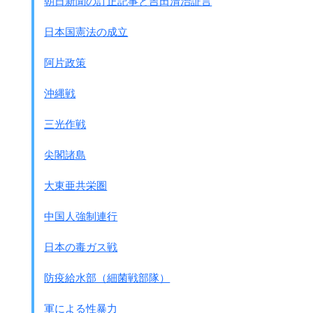
朝日新聞の訂正記事と吉田清治証言
住民虐殺の例です
日本国憲法の成立
●1945年2月、
追い詰められた日本軍はバタンガス州リパで
阿片政策
アメリカ軍に協力していると思われる男子を
通行許可証を渡すという 理由で集め、
沖縄戦
10人ずつ銃剣で刺して崖から突き落としました。
犠牲者は800人以上と言われていますが、
三光作戦
戦後の裁判資料では
リパ全体で12,000以上の虐殺があったとされています。
尖閣諸島
注：この事件は山下司令官が
作戦中止命令を出した後
のことです
大東亜共栄圏
●マニラ
海軍部隊が住民を教会や学校に集めて
中国人強制連行
ダイナマイトや機関銃で虐殺しました。
マニラの大虐殺といわれています。
日本の毒ガス戦
●パナイ島
足手まといになる老人、子供、女性が数百人、
防疫給水部（細菌戦部隊）
手榴弾や機関銃で殺されました。
軍による性暴力
●次の表はパナイ島の虐殺推定数です。