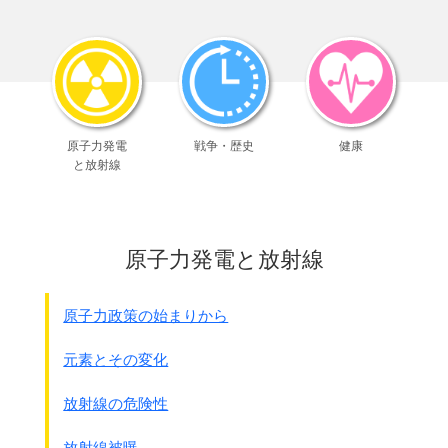
●軍律に関する件 昭和17年1月3日 第日本軍司令部(原文カ
ナ)
左記の行為を為したる者は軍律に照らし、死刑又は重罰に処
す、
但し発覚前自主したる者はその罪を免除せらるべし
1 日本軍に対し反逆を為したる者
原子力発電
戦争・歴史
健康
2 軍隊軍艦の嚮導(注：道案内)を為すに当り
と放射線
詐欺の指導を為したる者
3 軍事に関する機密を探知収集し
又はこれを漏洩公布公示したる者
4 軍事に関し虚偽の陳述又は造言飛語を為したる者
原子力発電と放射線
5～11 省略
12 帝国軍人・軍属及びその他の軍従事者を
殺傷し又はその職務執行を妨害したる者
原子力政策の始まりから
13 軍用手票(注：軍票)を偽造しその受領を拒絶
し・・・・
元素とその変化
その流通を妨害する行為したる者
14 軍律違反者を奪取・蔵匿し又は隠避せしめたる者
放射線の危険性
15 軍の発したる軍事上必要なる命令に服従せざる者
16 その他軍に対し有害の所為ありたる者
放射線被曝