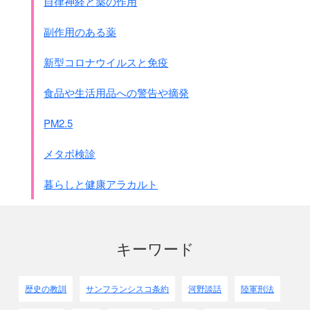
自律神経と薬の作用
マラバヤ
アルデメル
副作用のある薬
1945年3月3日に日本軍はマニラから撤退しましたが、
新型コロナウイルスと免疫
それまでの1ｹ月はアメリカ軍との激しい戦いが続き、
マニラは廃墟と化しました。
食品や生活用品への警告や摘発
日本軍の守備隊20,000人が全滅、
アメリカ軍は6,000名の死傷者、
PM2.5
非戦闘員や民間人の死者は約10万人と言われます。
(
7割が日本軍による虐殺とされます
)
メタボ検診
フィリピンで日本軍による虐殺は
どの位あったのかはっきりした資料はありません。
暮らしと健康アラカルト
最大90万人と言う説もあります。
1942年からの資料があります。
不完全ですが表にしました。
キーワード
●日本軍によるフィリピン人の被害の概要
調査できた範囲ですのでかなり少なめです。
(More Documents on the Japanese Occupation of
歴史の教訓
サンフランシスコ条約
河野談話
陸軍刑法
Philippines)より
年 月 日
州名