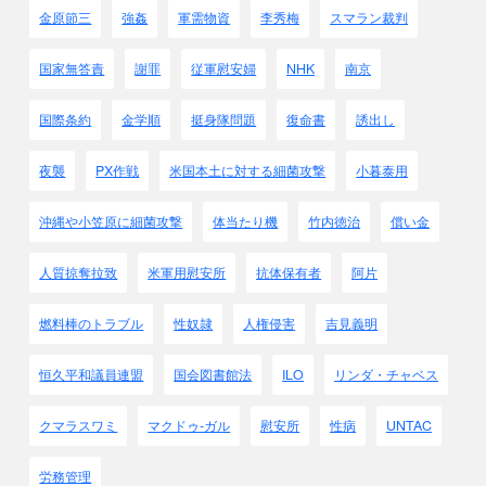
金原節三
強姦
軍需物資
李秀梅
スマラン裁判
1942.4.9～4.27
バタ－ン､パンパンガ
ﾊ
4.9～8.1
タルラック
収
国家無答責
謝罪
従軍慰安婦
NHK
南京
1944.11
セブ
ｾ
12.
マニラ
国際条約
金学順
挺身隊問題
復命書
誘出し
12.10～11
ブラカン
ﾎ
12.29
レイテ
ﾀ
1945.2.3
マニラ
ﾌ
夜襲
PX作戦
米国本土に対する細菌攻撃
小暮泰用
2.6～2.22
マニラ
聖
2.9
マニラ
ｾ
沖縄や小笠原に細菌攻撃
体当たり機
竹内徳治
償い金
2.9～2.17
マニラ
ﾍ
2.10
マニラ
ﾊ
人質掠奪拉致
米軍用慰安所
抗体保有者
阿片
2.10～2.23
マニラ
ﾌ
2.11
ラグナ
ｶ
燃料棒のトラブル
性奴隷
人権侵害
吉見義明
2.16～3.19
バタンガス
ｻ
2.16～3.19
バタンガス
ﾘ
恒久平和議員連盟
国会図書館法
ILO
リンダ・チャベス
2.19
バタンガス
ｸ
2.19
バタンガス
ﾏ
クマラスワミ
マクドゥ-ガル
慰安所
性病
UNTAC
2.20
バタンガス
ｻ
2.24
ラグナ
ｻ
労務管理