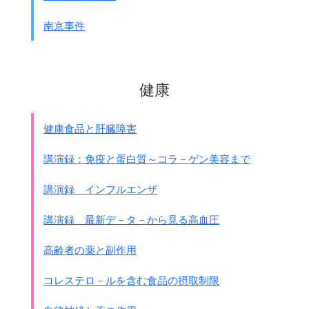
すべて
1943年の事
です。
南京事件
石田甚太郎氏 1989年1～2月調査
市町村名
人
イロイロ
ハニワイ
健康
ギマラス
バロタックビ－ホ
レオン ハーモック
健康食品と肝臓障害
ブエノビスタ
アリモジャン（タバン）
講演録：免疫と蛋白質～コラ－ゲン美容まで
パシイ（ロンガオ）
シャガオ
講演録 インフルエンザ
ロハス
インビアン
講演録 最新デ－タ－から見る高血圧
マカトウ（テッピャワン）
イバハイホ－プビル
高齢者の薬と副作用
ホ－プビル
コレステロ－ルを含む食品の摂取制限
バガ
サラ ワニサ