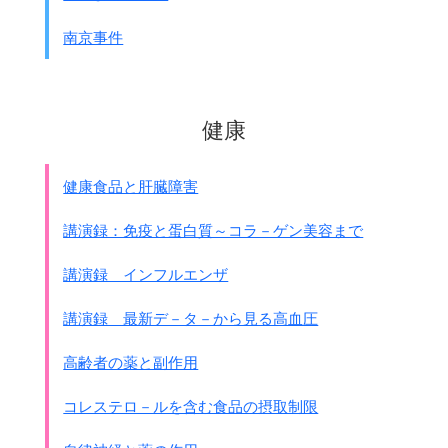
南京事件
健康
健康食品と肝臓障害
講演録：免疫と蛋白質～コラ－ゲン美容まで
講演録 インフルエンザ
講演録 最新デ－タ－から見る高血圧
高齢者の薬と副作用
コレステロ－ルを含む食品の摂取制限