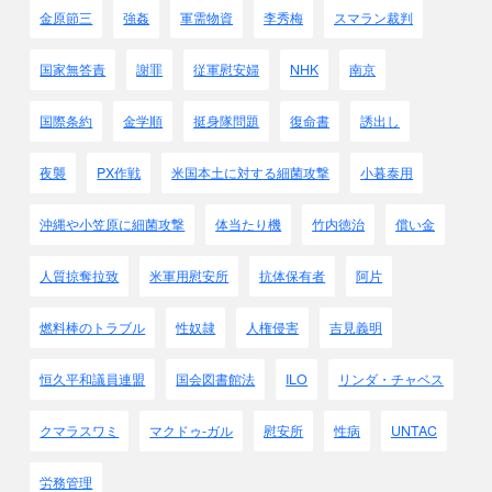
金原節三
強姦
軍需物資
李秀梅
スマラン裁判
国家無答責
謝罪
従軍慰安婦
NHK
南京
国際条約
金学順
挺身隊問題
復命書
誘出し
夜襲
PX作戦
米国本土に対する細菌攻撃
小暮泰用
沖縄や小笠原に細菌攻撃
体当たり機
竹内徳治
償い金
人質掠奪拉致
米軍用慰安所
抗体保有者
阿片
燃料棒のトラブル
性奴隷
人権侵害
吉見義明
恒久平和議員連盟
国会図書館法
ILO
リンダ・チャベス
クマラスワミ
マクドゥ-ガル
慰安所
性病
UNTAC
労務管理