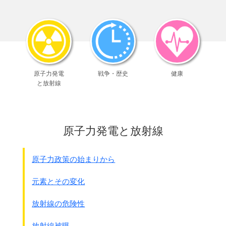
よく使われる薬を
黄色
にしました。
｢抗精神病薬全般｣
商品名 全て
副作用 発作閾値の低下
｢抗精神病薬｣
商品名 セロクエル以外
原子力発電
戦争・歴史
健康
副作用 パ－キンソン症状出現･悪化
と放射線
｢定型抗精神病薬｣
商品名
セレネ－ス
、ウインタミン、コントミン、
レポトミン、ヒルナミン等
副作用 錐体外路症状、過沈静
原子力発電と放射線
｢スルピリド｣
商品名
ドグマチ－ル
、ミラド－ル、アビリット
副作用 錐体外路症状
原子力政策の始まりから
｢ベンゾジアゼピン系睡眠薬｣
商品名 ダルメ－ﾄ、ベノジ-ﾙ、ソメリン、
元素とその変化
セルシン、ホリゾン、
ハルシオン
、
デパス
等
副作用 過沈静、転倒･骨折、運動機能低下
放射線の危険性
｢非ベンゾジアゼピン系睡眠薬｣
商品名 アモバン、
マイスリ－
、ルネスタ
放射線被曝