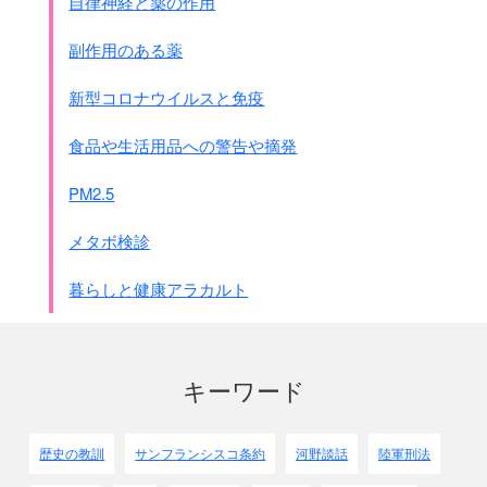
自律神経と薬の作用
副作用のある薬
新型コロナウイルスと免疫
食品や生活用品への警告や摘発
PM2.5
メタボ検診
暮らしと健康アラカルト
キーワード
歴史の教訓
サンフランシスコ条約
河野談話
陸軍刑法