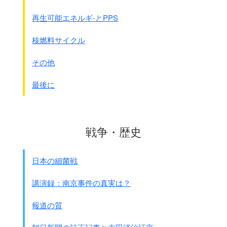
再生可能エネルギ-とPPS
核燃料サイクル
その他
最後に
戦争・歴史
日本の細菌戦
講演録：南京事件の真実は？
報道の質