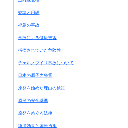
副作用 過沈静、転倒･骨折、運動機能低下
｢抗パーキンソン病薬｣
規準と用語
商品名
ア－テン
、アキネトン、タスモリン
副作用 過沈静
福島の事故
｢制吐薬(はきけ止)｣
商品名
プリンペラン
、テルペラン、ペラプリン、ノ
事故による健康被害
バミン、プレチア、ヒベルナ
副作用 パ－キンソン症状出現･悪化
指摘されていた危険性
スタ－ト薬にもあります
チェルノブイリ事故について
｢抗パーキンソン病｣
商品名 ネオドパストン、メネシット、マドバ－、
日本の原子力発電
イ－シ－・ドパ－ル、ネオゾパゾ－ル
副作用 急な中断により悪性症候群誘発
原発を始めた理由の検証
原発の安全基準
原発をめぐる法律
経済効果と国民負担