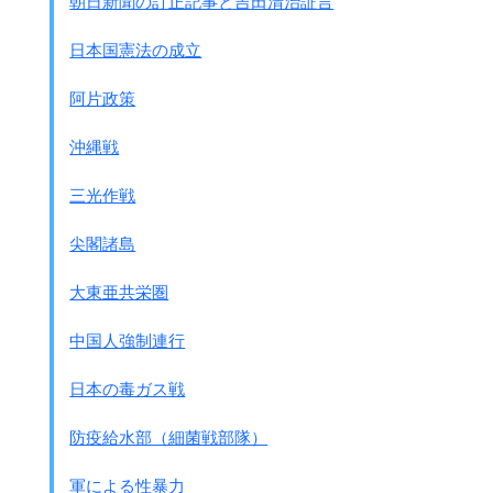
朝日新聞の訂正記事と吉田清治証言
日本国憲法の成立
阿片政策
沖縄戦
三光作戦
尖閣諸島
大東亜共栄圏
中国人強制連行
日本の毒ガス戦
防疫給水部（細菌戦部隊）
軍による性暴力