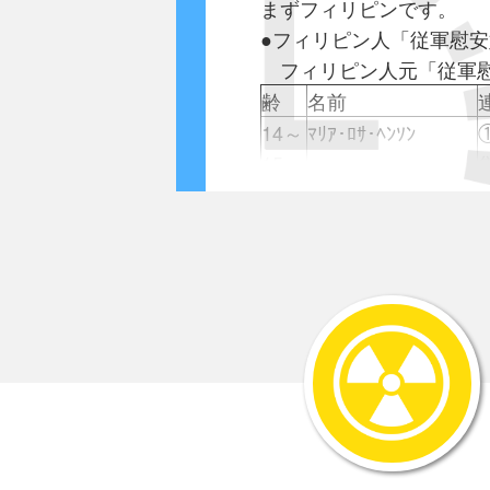
まずフィリピンです。
●フィリピン人「従軍慰
フィリピン人元「従軍慰
齢
名前
14～
ﾏﾘｱ･ﾛｻ･ﾍﾝｿﾝ
15
19～
ｱﾅｽﾀｼｱ･ｺﾙﾃｽ
20
13
ﾄﾏｻ･ｻﾘﾉｸﾞ
16
ｴｽﾃﾘ-ﾀ･ｻﾗｽ