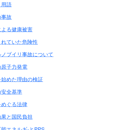
と用語
就寝中家族虐殺、拉致
公園内教会
44年
の事故
深夜家から連行
ﾃﾝﾄ地の部屋
42年
による健康被害
家で小林将校他に車で連行
山の
駐屯地
44年
避難中、日本兵に連行
ｻﾝﾁｱｺﾞ町役場
43年
されていた危険性
洞窟で住民虐殺、母と強姦
43年
ルノブイリ事故について
夕食支度中4人の日本兵に拉
駐屯地
43年
致
の原子力発電
家にｷﾑﾗ大尉が来て強姦、拉
駐屯地
43年
を始めた理由の検証
致
ﾍﾙﾓｻの国道で日本兵に拉致
駐屯地
43年
の安全基準
市場に行く途中日本兵に拉致
駐屯地
42年
をめぐる法律
ﾊﾟｺ市場から軍ﾄﾗｯｸで拉致
① 空港近くの小屋
42年
② ﾀﾞｺﾀﾞ地区の家
効果と国民負担
家の前で2人の日本兵に拉致
教会(
駐屯地
)
43年
能エネルギ-とPPS