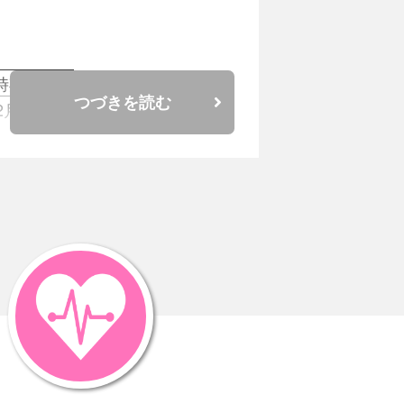
時期
つづきを読む
2月
3月
月
前半､数ｹ
45年
年から