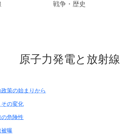
線
戦争・歴史
る
洞窟から出る時日本兵に捕ま
駐屯地
(町役場)
44年
る
川で洗濯中日本兵に捕まる
民家に監禁
42年
家のそばで日本軍ﾄﾗｯｸに
橋下の防空壕
44年
月
原子力発電と放射線
朝就寝中拉致､他10名も強姦
駐屯地
ﾃﾝﾄ
42年
路上で10名位と拉致される
駐屯地
43年
ｱﾊﾟ-ﾄで6名拉致
ｵｶﾗﾋﾞﾙ
駐屯地
44年
2人の将校に食堂から拉致
駐屯地本部ﾋﾞﾙ
42年
力政策の始まりから
年
ｾﾝﾄ･ﾄﾏｽ大学近くで拉致
駐屯地
43年
とその変化
家から日本兵に連行
駐屯地
42～
線の危険性
料理長ﾔﾏﾄに脅迫
駐屯地
内家屋
洋裁している時ﾄﾗｯｸで連行
駐屯地
監禁
44年
線被曝
ﾄﾗｯｸで拉致
駐屯地
監禁
44年