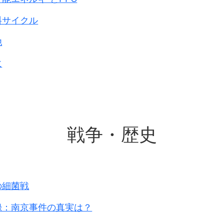
買い物中3人の日本兵に強姦
教会～駐屯地
44年
道路で日本軍ﾄﾗｯｸで拉致
駐屯地
44年
料サイクル
日本兵とﾏｶﾋﾟﾘに連行、監禁
村役場の監獄
43年
他
家で5人の日本兵に連行
村役場の部屋
44年
遊んでいると船の船尾で輪姦
42年
に
が記載されていますが省略します。
ると全て強制連行です。
被害にあっています。
戦争・歴史
うかという言葉は別にしても、
行されて、
安婦の扱い
を受けたのです。
の細菌戦
録：南京事件の真実は？