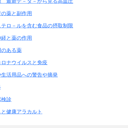
録 最新デ－タ－から見る高血圧
者の薬と副作用
ステロ－ルを含む食品の摂取制限
神経と薬の作用
用のある薬
コロナウイルスと免疫
や生活用品への警告や摘発
5
ボ検診
しと健康アラカルト