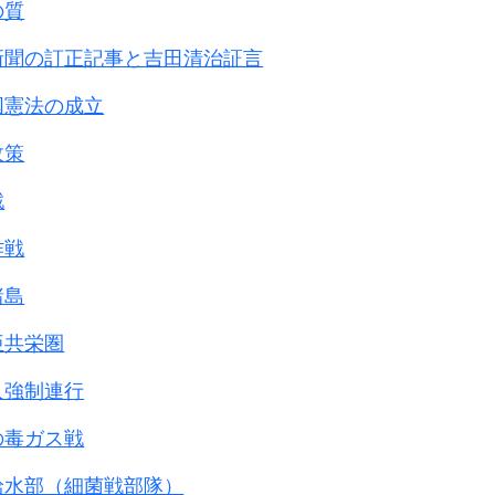
の質
新聞の訂正記事と吉田清治証言
国憲法の成立
政策
戦
作戦
諸島
亜共栄圏
人強制連行
の毒ガス戦
給水部（細菌戦部隊）