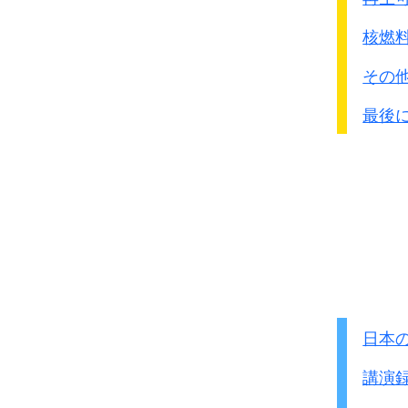
18
ﾃﾞｨｵﾈｼｱ･ｱﾏﾋﾞｯﾄ
12
ｺﾚｱ･ｼﾒｵﾝ
核燃
13
ｶﾀﾘ-ﾅ･ｵﾌｧﾙｻ
その
10
ﾌｪﾘｼﾀｽ･ﾊﾝﾎﾟﾘ-ﾅ
12
ﾏﾘｱ･ﾏﾅﾚｽ
最後
訴状にはまだ多くの女性
このフィリピンの例を見
しかも暴力的拉致です。
多くは日本軍の駐屯地で
正式な慰安所だったかど
被害者から見れば
強制連
駐屯地という慰安所で慰
日本
講演