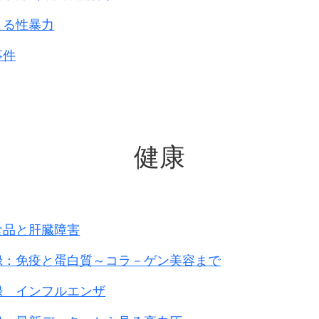
よる性暴力
事件
健康
食品と肝臓障害
録：免疫と蛋白質～コラ－ゲン美容まで
録 インフルエンザ