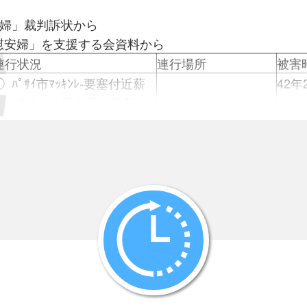
安婦」裁判訴状から
安婦」を支援する会資料から
連行状況
連行場所
被害
① ﾊﾟｻｲ市ﾏｯｷﾝﾚ-要塞付近薪
42年
集め中3人の日本兵に強姦
②ｱﾝﾍﾚｽ市病院前検閲所で呼
病院等に監禁
43年
び止められ
夜2時頃、家から縛られて夫
ﾏﾆﾗ市ｻﾝﾁｬｺﾞ要塞に
43年
と日本軍ﾄﾗｯｸで
監禁6ｹ月
3～4
① 就寝中、日本兵2人。
駐屯地隣接の家に監
42年
ﾋﾛｵｶ大尉に引きずり出さ
禁
月
れ
石原産業倉庫
43～
② ｵｸﾑﾗ大佐に捕まり、
炊事洗濯、輪姦
昼食準備中日本兵3人に捕ま
ｴﾏﾆｭｴﾙ病院
42