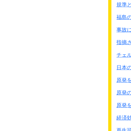
規準
ﾄﾞ
17
ﾙﾌｨ-ﾅ･ﾌｪﾙﾅﾝﾃﾞｽ
福島
25
ﾌｪﾘｻ･ﾎﾞﾙﾅﾚｽ
事故
25
ﾈﾆ-ﾀ･ﾊﾞﾘｻﾘｻ
14
ｱﾓﾆﾀ･ﾊﾞﾗﾊﾃﾞｨｱ
指摘
15
ﾊﾟｼ-ﾀ･ｻﾝﾃﾘｱﾝ
チェ
25
ﾌﾟﾘ-ﾀ･ｶﾆｪ-ﾄﾞ
日本
18
ﾏﾘｱ･ﾃﾞﾙ･ｶﾝﾎﾟ
原発
17
ﾋﾗﾘｱ･ﾌﾞｽﾀﾏﾝﾃ
原発
17
ｳﾞｨｵﾚｯﾀ･ｻﾝｻﾛ-ｻ
原発
22
ﾚﾒﾃﾞｨｵｽ･ｳﾞｧﾚﾝｼｱ
経済
22
ﾋﾟｴﾀﾞｯﾄ･ﾉﾌﾟﾚ-ｻﾞ
再生可