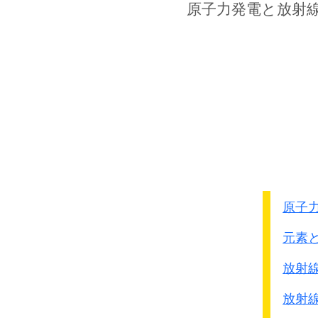
原子力発電
と放射
18
ﾛｻﾞﾘｵ･ﾉﾌﾟｴﾄ
19
ﾌﾗﾝｼｽｶ･ｱｳｽﾀﾘ
15
ﾌﾘｱ･ﾎﾟﾗｽ
15
ｻﾋﾞ-ﾅ･ｳﾞｨﾘｴｶﾞｽ
15
ﾛｼ-ﾀ･ﾅｼ-ﾉ
20
ﾜﾆﾀ･ﾊﾓｯﾄ
22
ﾏﾘｱ･ﾌｪ･ｻﾝﾃｨﾘｱﾝ
原子
18
ｼﾝﾌﾟﾘｱ･ﾏﾘﾗｸﾞ
元素
16
ｸﾘｽﾃｨ-ﾀ･ｱﾙｺﾍﾞﾙ
放射
21
ﾌﾆﾃｨ-ﾀ･ｳﾞｨﾗﾇｴｳﾞｧ
20
ﾋﾞｸﾄﾘｱ･ﾛﾍﾟｽ
放射
21
ﾋﾟｭﾘﾌｨｶｼｵﾝ･ﾒﾙｶﾞ-