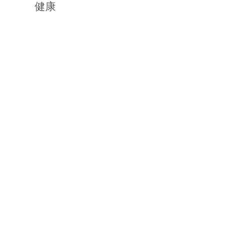
健康
12月
11月、8ｹ
3月
12月～44
4月、1ｹ月
44年