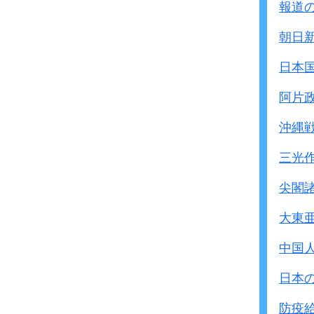
報道
朝日
日本
阿片
沖縄
三光
尖閣
大東
中国
日本
防疫