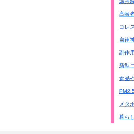
講演
高齢
コレ
自律
副作
新型
食品
PM2.
メタ
暮ら