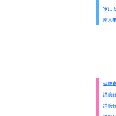
軍に
南京
健康
講演
講演