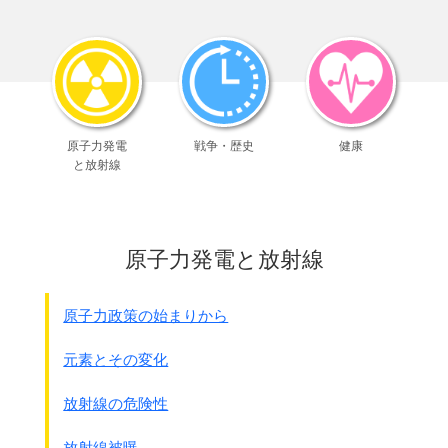
激しい競争を繰り広げていました。
●中山詳一郎イラン公使から広田弘毅外務大臣に宛てた
極秘電報 1938年1月25日 (原文カナ)
本邦向け阿片の輸入に関する当地
三井、三菱出張員間の協
定
は
本年3月6日までの事態を協定したるものにて・・・・
原子力発電
戦争・歴史
健康
右期日到来せば両社の間に
と放射線
激烈なる競争が行なわれることは予想せらるるところ、
しかも相手方は1つの専売公社なるが故に、
容易に先方のために操らるべく・・・・
かくの如きは・・・・
原子力発電と放射線
我々に不利なることは両社とも理解はしているらしいが、
阿片取引は年600万円に上る
大取引なる上・・・・
原子力政策の始まりから
その後、三菱商事がイランと独占契約を結んだため、
三井物産は別の独自ル－トで陸軍に阿片を納入しました。
元素とその変化
1939年3月14日には
放射線の危険性
三井、三菱の抗争に手を焼いた
外務省の調停により
両社協力して買い付けをするという申し合わせが出来まし
放射線被曝