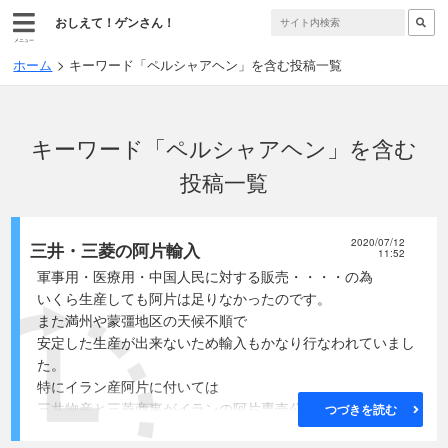
おしえて！ゲンさん！
メニュー
ホーム
キーワード「ペルシャアヘン」を含む投稿一覧
キーワード「ペルシャアヘン」を含む
投稿一覧
2020/07/12
三井・三菱の阿片輸入
11:52
軍事用・医療用・中国人民に対する販売・・・・の為
いくら生産しても阿片は足りなかったのです。
また満州や蒙彊地区の天候不順で
安定した生産が出来ないため輸入もかなり行なわれていまし
た。
特にイラン産阿片に付いては
三井物産と三菱商事がイランの阿片専売公社から
つづきを読む
阿片を買い付ける権利を得るため