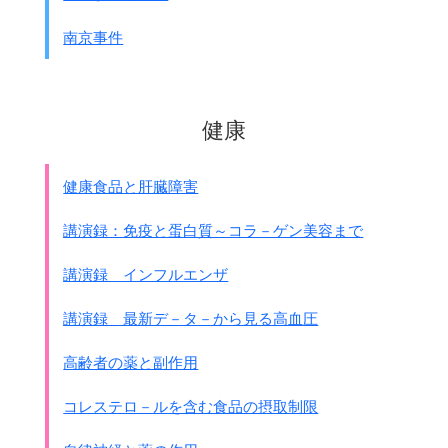
及び興亜院によって決定されました。
その方針は、
南京事件
１．蒙古（彊）政府の歳入
２．南京政府の歳入になりました。・・・・
宏済善堂の売ったアヘンの量は1941年に最高に達しまし
た。・・・・
健康
大体ペルシャアヘン4000函、蒙古アヘン1000万程であっ
たと思います・・・・
健康食品と肝臓障害
講演録：免疫と蛋白質～コラ－ゲン美容まで
講演録 インフルエンザ
講演録 最新デ－タ－から見る高血圧
高齢者の薬と副作用
コレステロ－ルを含む食品の摂取制限