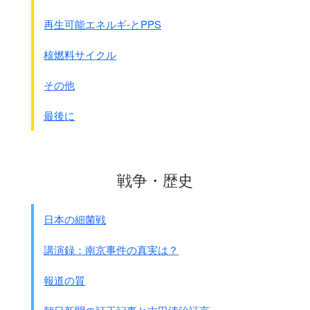
から、
再生可能エネルギ-とPPS
三菱分も入れるとこの倍以上の数字になると思われま
す。
核燃料サイクル
注：三井物産は1990年10月、当時の「業務日誌」を公開し
ました・
その他
この輸入は一般の貿易統計には載っていないので、
国家ぐる
みの密輸入
と言うことになります。
最後に
イラン産阿片は
宏済善堂(注：政府と興亜院が作って里見甫が責任者)が
主として販売し、2000万ドル以上の利益をあげたとされてい
戦争・歴史
ます。
利益は特務機関や興亜院に支払われ戦争遂行資金として使わ
れたのです。
日本の細菌戦
注：東京裁判での里見甫の証言から
当時の為替レ－ト(1ドル＝4円)で計算すると8000万円以上で
講演録：南京事件の真実は？
す。
当時で8000万以上だと
報道の質
現在では2000億円位でしょうか？
よく分かりませんが・・・・