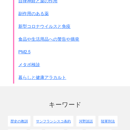
自律神経と薬の作用
副作用のある薬
新型コロナウイルスと免疫
食品や生活用品への警告や摘発
PM2.5
メタボ検診
暮らしと健康アラカルト
キーワード
歴史の教訓
サンフランシスコ条約
河野談話
陸軍刑法