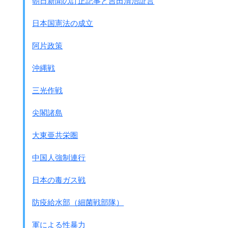
朝日新聞の訂正記事と吉田清治証言
戦争が日本に不利になり船で運ぶ事が困難になると、
改めて蒙彊阿片が登場します。
日本国憲法の成立
この阿片も三井物産が扱う事になりました。
阿片政策
●里見甫の宣誓口述書 極東国際軍事裁判にて
1939年の末頃には宏済善堂は蒙古アヘンも販売しておりま
沖縄戦
した。・・・・
大部分は中華航空(株)所有かつ所用の飛行機により運ばれ
三光作戦
ました。
この蒙古からのアヘンはペルシャアヘンと別途に扱われま
尖閣諸島
した。
東京にある興亜院本部は各支部の
大東亜共栄圏
必要とするアヘンの要求を蒙古(彊)政権に通知しました。
蒙古政府はアヘンを北支の中央分配地北京、
中国人強制連行
中南支の分配地・上海に向け出荷しました。・・・・
宏済善堂がペルシャアヘンで儲けた利益は
日本の毒ガス戦
約2000万ドルにも上りました。
それは
特務部のある間は特務部
に、
防疫給水部（細菌戦部隊）
それがなくなってからは
興亜院に支払われ
ました。
アヘン分配の方針は南京政府(注：傀儡政権)
軍による性暴力