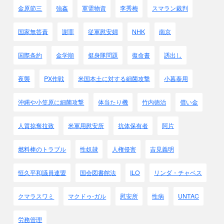
金原節三
強姦
軍需物資
李秀梅
スマラン裁判
国家無答責
謝罪
従軍慰安婦
NHK
南京
国際条約
金学順
挺身隊問題
復命書
誘出し
夜襲
PX作戦
米国本土に対する細菌攻撃
小暮泰用
沖縄や小笠原に細菌攻撃
体当たり機
竹内徳治
償い金
人質掠奪拉致
米軍用慰安所
抗体保有者
阿片
燃料棒のトラブル
性奴隷
人権侵害
吉見義明
恒久平和議員連盟
国会図書館法
ILO
リンダ・チャベス
クマラスワミ
マクドゥ-ガル
慰安所
性病
UNTAC
労務管理