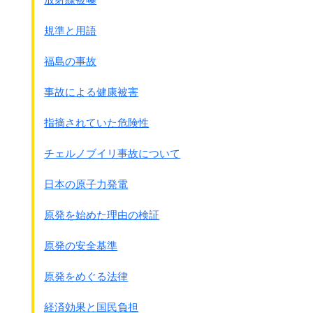
た。
規準と用語
●満州国の阿片が不足したため、
三菱商事は1938年12月13日、
福島の事故
3000箱のイラン産阿片を輸入する契約をイランと契約し、
那の方は三井物産が輸入する事とした。
事故による健康被害
三井物産の輸入実績表があります。
指摘されていた危険性
●三井物産(株)によるイラン産阿片の輸入
時期
箱数
ポンド
金額(円)
チェルノブイリ事故について
1938年4月
428
68,480
2,808,000
新嘉
日本の原子力発電
1939年1月初
972
155,520
4,677,264
赤城
1939年4月26日
1,000
160,000
4,114,286
同上
原発を始めた理由の検証
1939年10月
1,000
160,000
4,812,000
多摩
1940年10月26日
500
80,000
2,469,136
最上
原発の安全基準
1940年11～12月
500
80,000
2,291,000
加茂
合計
4,400
704,000
21,171,686
原発をめぐる法律
注：39年1月と10月の金額は記入されていなかったため、平
均値で出しました。
経済効果と国民負担
三菱商事の資料がなく、この一覧表は三井物産のみです