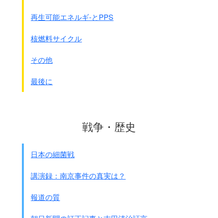
人民及び交戦者の文明国の間に存立する慣習、
人道の法規及び公共良心の要求より生ずる
再生可能エネルギ-とPPS
国際法の原則の保護及び支配のもとに立つこと
を
確認するをもって適当と認とむ・・・・
核燃料サイクル
締約国は、採用せられたる規則の
第一条及び第二条は、
その他
特に右の趣旨をもって解すべきものとなることを宣言す
注：この前文は、
最後に
条約が内容的に不充分との意見があり、
調整するためにﾛｼｱ代表のﾏﾙﾃﾝｽから
提案されたとのことです。
そのため拘束は難しくなかなか
戦争・歴史
守られなかったようです。
第一款 公戦者
日本の細菌戦
第一章 交戦者の資格
第1条[民兵と義勇兵]
講演録：南京事件の真実は？
戦闘の法規及び権利義務は
独りこれを軍に適用するのみならず
報道の質
次の条件を具する所の
民兵及義勇兵団にもまたこれを適用す