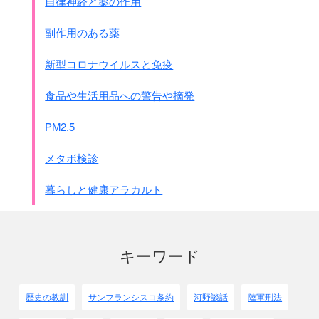
自律神経と薬の作用
依然その所有たるべし
注：捕虜をこちらの流儀で
副作用のある薬
勝手に扱ってはいけない・・・・
私的持ち物を取ってはいけないということです
新型コロナウイルスと免疫
第7条[給食]
政府(注：この場合日本政府)は、
食品や生活用品への警告や摘発
その権内にある捕虜を給養すべき義務を有す
交戦者間に特別の協定なき場合においては、
PM2.5
俘虜は糧食、寝具及び被服に関し
これを捕らえたる政府の軍隊と
メタボ検診
対等の取扱を受くべし
注：
捕虜を糧食、寝具及び被服の面で
暮らしと健康アラカルト
自国の軍隊と対等に扱え
と言う事です
第二款 戦闘
第一章 害敵手段、攻囲及砲撃
第22条[害敵手段の制限]
キーワード
交戦者は、害敵手段の選択につき、
無制限の権利を有するものに非ず
注：
敵だから、又勝ったからといって
歴史の教訓
サンフランシスコ条約
河野談話
陸軍刑法
何をやっても良いと言うのではない