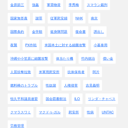
第23条[禁止事項]
金原節三
強姦
軍需物資
李秀梅
スマラン裁判
特別の条約をもって定めたる禁止の外、
特に禁止するものは以下の如し
国家無答責
謝罪
従軍慰安婦
NHK
南京
イ.
毒又は毒を施したる兵器を使用すること
ロ. 敵国又は敵軍に属するものを
背信の行為をもって殺傷すること
国際条約
金学順
挺身隊問題
復命書
誘出し
ハ. 兵器を捨て又は自衛の手段尽きて
降を乞える敵を殺傷すること
夜襲
PX作戦
米国本土に対する細菌攻撃
小暮泰用
注：イ：毒ガス、細菌禁止ですし・・・
ロ：
許すと騙して殺してもいけない
・・・・
沖縄や小笠原に細菌攻撃
体当たり機
竹内徳治
償い金
ハ：
兵器を捨てた敗残兵は殺していけないと
言
う事です。
人質掠奪拉致
米軍用慰安所
抗体保有者
阿片
日本軍は総てに違反
しました。
第25条[防守されない都市の攻撃]
燃料棒のトラブル
性奴隷
人権侵害
吉見義明
防守せざる都市、村落、住宅又は建物は、
如何なる手段によるも、
恒久平和議員連盟
国会図書館法
ILO
リンダ・チャベス
これを攻撃又は砲撃することを得ず
注：
無防備都市を攻撃してはいけない
と言う事で
クマラスワミ
マクドゥ-ガル
慰安所
性病
UNTAC
す。
日本の南京・重慶爆撃も違反、
労務管理
アメリカの空襲も原爆も違反、