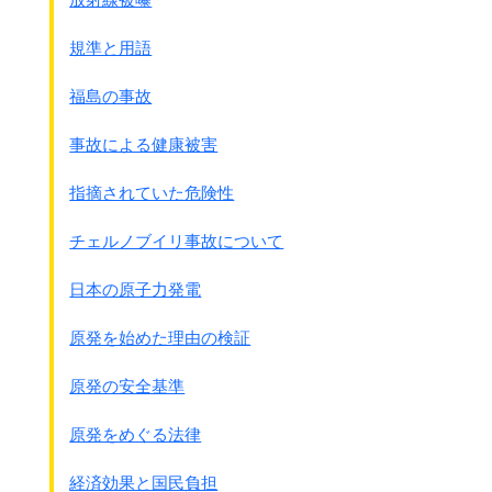
何も書いてないので、ゲリラを殺害しても
国際法違反ではないと主張する人達がいます。
規準と用語
いわゆる南京虐殺を正当化する意見です。
福島の事故
それでは実際にハーグ条約に
どのように書いてあるのかを見てみます。
事故による健康被害
注：私の手元にある資料は1899年版なので、
その内容を主とします。
指摘されていた危険性
但し第二条は1907年度版で修正されています。
読者から指摘されましたので、
チェルノブイリ事故について
第二条のみ1907年版の内容です。
日本の原子力発電
陸戦の法規慣例に関する条約の細かい点は
付属書の規則に書かれています。
原発を始めた理由の検証
● ｢陸戦の法規慣例に関する規則｣ 抜粋です。(原文カナ)
前文
原発の安全基準
・・・・一層完備したる
戦争法規に関する
法典の制定せらるるに至るまでは、
原発をめぐる法律
締約国は、その採用したる条規に
含まさる場合においても、
経済効果と国民負担