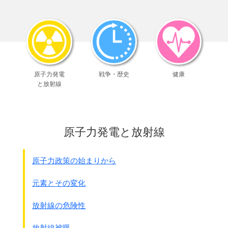
戦争のやり方に関する国際法があることは変な話です。
しかし過去においては国際紛争における
武力解決、つまり戦争が認められていたのです。
そこで戦争は仕方がないが、
やって良いことといけないことをルールとして
国際的に決めておこうと作られたのがハ－グ条約です。
原子力発電
戦争・歴史
健康
ハーグ条約とは、1899年(明治32年)と
と放射線
1907年(明治40年)の2回ハ－グ国際平和会議で
採択された条約の総称です。
陸戦条約(陸戦の法規及び慣例に関する条約)、
原子力発電と放射線
紛争海戦条約、
国際紛争平和的処理条約・・・等を含みます。
原子力政策の始まりから
日本は1911年(明治44年)批准し
翌年公布
されています。
元素とその変化
その中の陸戦条約に
放射線の危険性
捕虜は保護しなければいけないが、
自然発生のゲリラに付いては
放射線被曝