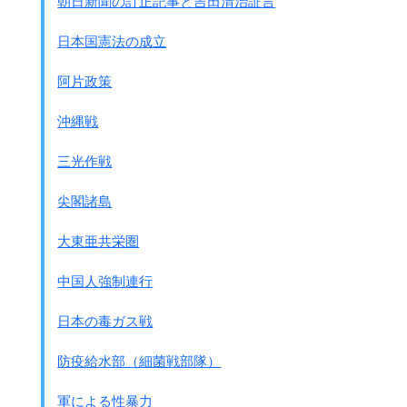
朝日新聞の訂正記事と吉田清治証言
注：ゲリラのことでしょう
第一
日本国憲法の成立
部下の為に責任を負う者その頭にあること
第二
阿片政策
遠方より看別し得べき固著の徽章を有すること
第三
沖縄戦
公然と武器を携帯すること
第四
三光作戦
その動作に於いて戦闘の法規慣例を尊守こ
と
尖閣諸島
民兵又は義勇兵団をもって
軍の全部又は一部を組織する国においては
大東亜共栄圏
之を軍の名目中に包含す
第2条[群民兵]
中国人強制連行
いまだ占領せらざる地方の
人民にして敵の接近するに方り
日本の毒ガス戦
第一条によりて編成するの逞なく
侵入軍隊に抗敵する為
防疫給水部（細菌戦部隊）
自から然武器を操る者が
公然と武器を携帯し、
軍による性暴力
かつ戦闘の法規慣例を遵守する者は