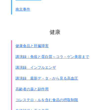
交戦者と看做すべし
南京事件
注：
自然発生のｹﾞﾘﾗにも適用すること
第3条[兵力の構成員]
交戦国の兵力は戦闘員及び
非戦闘員を以て之を編成することを得
健康
敵に捕獲せられたる場合には
二者均しく俘虜の取扱を受ける権利を有す
注：
この規則のどこにゲリラ
健康食品と肝臓障害
(民兵、義勇兵、群民兵)を殺して良いと
書いてあるのでしょうか？
講演録：免疫と蛋白質～コラ－ゲン美容まで
逆に非戦闘員を含め俘虜として
人道的に処遇する事を定めている
のです。
講演録 インフルエンザ
第二章 俘虜
第4条[俘虜]
講演録 最新デ－タ－から見る高血圧
俘虜は敵の政府の権内に属し、
これを
捕らえたる個人又は軍団の
高齢者の薬と副作用
権内に属することなし
俘虜は人道をもって取り扱わるべし
コレステロ－ルを含む食品の摂取制限
俘虜の一身に属するものは、
兵器、馬匹及び軍用書類を除くの外、