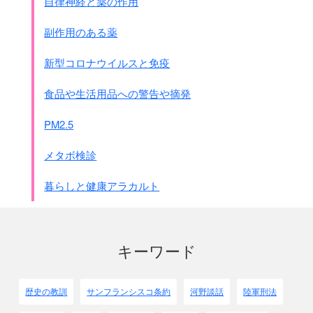
自律神経と薬の作用
副作用のある薬
新型コロナウイルスと免疫
食品や生活用品への警告や摘発
PM2.5
メタボ検診
暮らしと健康アラカルト
キーワード
歴史の教訓
サンフランシスコ条約
河野談話
陸軍刑法