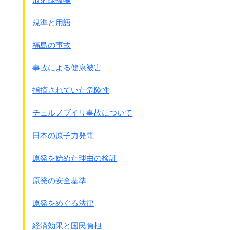
その後、モルヒネやヘロインの生産はどんどん増えて、
中国に密輸できるようになって来ました。
規準と用語
そして遂に日本が阿片扱いの世界のトップクラスになったの
福島の事故
です。
●モルヒネの生産量 昭和10年
事故による健康被害
世界で 約31トン
アメリカ 6.3トン
指摘されていた危険性
ドイツ 6.3トン
フランス 4.0トン
チェルノブイリ事故について
日本 3.1トン
●ヘロインの生産量 昭和10年
日本の原子力発電
世界で 0.67トン
日本
0.25トン(世界で第1位)
原発を始めた理由の検証
これだけの量が日本国内で消費されるわけはなく、
原発の安全基準
大部分が国策として中国に密輸されたものと思われます。
原発をめぐる法律
●｢国際阿片問題の経緯｣ 宮島幹之助 著 1935年
ジュネ－ブ国際阿片会議の日本委員
経済効果と国民負担