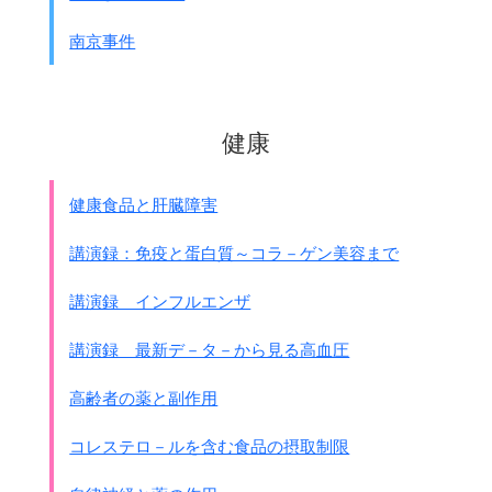
南京事件
健康
健康食品と肝臓障害
講演録：免疫と蛋白質～コラ－ゲン美容まで
講演録 インフルエンザ
講演録 最新デ－タ－から見る高血圧
高齢者の薬と副作用
コレステロ－ルを含む食品の摂取制限