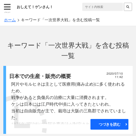
おしえて！ゲンさん！
メニュー
ホーム
キーワード「一次世界大戦」を含む投稿一覧
キーワード「一次世界大戦」を含む投稿
一覧
2020/07/10
日本での生産・販売の概要
11:42
阿片やモルヒネは主として医療用(痛み止め)に多く使われる
ため、
戦争があると負傷兵の治療に大量に消費されます。
ケシは日本には江戸時代中頃に入ってきたといわれ、
当初は自由販売が主で、栽培は大阪の三島郡でされていまし
た。
1875年(明治8)には阿片専売法が制定され、
つづきを読む
その後は国家管理になりました。