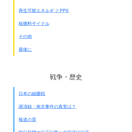
・・・・日本国内にはヘロイン、コカインの
中毒者が多いという事実もないので、
再生可能エネルギ-とPPS
他の疑惑を招くのは当然である。・・・・
異常なる多量の製造と消費と相まって、
核燃料サイクル
麻薬の不正輸出あるにあらずやとの疑惑は依然として残っ
ている。
その他
最後に
戦争・歴史
日本の細菌戦
講演録：南京事件の真実は？
報道の質