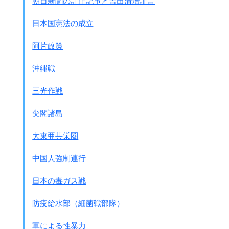
朝日新聞の訂正記事と吉田清治証言
日本国憲法の成立
阿片政策
沖縄戦
三光作戦
尖閣諸島
大東亜共栄圏
中国人強制連行
日本の毒ガス戦
防疫給水部（細菌戦部隊）
軍による性暴力