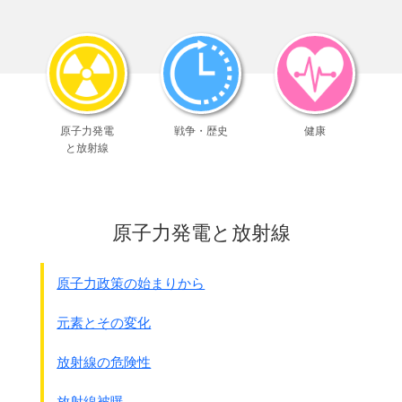
大正時代になると大阪を始め、
岡山、福岡、高知、広島等多くの地域で栽培されるようにな
ります。
特に第一次世界大戦(1914年～18年)で
外
国からの医薬品が不足したため、急速に国内生産が増えて
きま
す。
原子力発電
戦争・歴史
健康
そして世界大戦終了後、今度はモルヒネが余ってしまったた
と放射線
め、
各国は中国に販売しようとします。
そこに日本が割り込んで膨大な市場を手に入れようとするの
です。
原子力発電と放射線
当初日本では阿片からモルヒネを生産することが出来ず、
ドイツやイギリスから輸入していましたが、
原子力政策の始まりから
第一次世界大戦を契機として国内生産に踏み切りました。
1915年（大正4年）に星製薬(株)、大日本製薬(株)、
元素とその変化
(株)ラジウム商会、三共(株)が独占的に国から台湾阿片を払
い下げ、
放射線の危険性
モルヒネやヘロイン生産を行ない莫大な利益を上げるように
なるのです。
放射線被曝