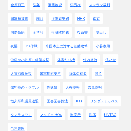
金原節三
強姦
軍需物資
李秀梅
スマラン裁判
国家無答責
謝罪
従軍慰安婦
NHK
南京
国際条約
金学順
挺身隊問題
復命書
誘出し
夜襲
PX作戦
米国本土に対する細菌攻撃
小暮泰用
沖縄や小笠原に細菌攻撃
体当たり機
竹内徳治
償い金
人質掠奪拉致
米軍用慰安所
抗体保有者
阿片
燃料棒のトラブル
性奴隷
人権侵害
吉見義明
恒久平和議員連盟
国会図書館法
ILO
リンダ・チャベス
クマラスワミ
マクドゥ-ガル
慰安所
性病
UNTAC
労務管理