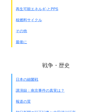
巨大なる陸、海、空軍は、
西方より自国の陸軍及び空軍による
再生可能エネルギ-とPPS
数倍の増強を受け、
日本国に対し最後的打撃を加える態勢を整えた。
核燃料サイクル
この軍事力は、日本国が抵抗を終止するまで
日本国に対し戦争を遂行している
その他
全ての連合国の決意により支持せられ、
かつ鼓舞されているものである。
最後に
3、世界の奮起している自由な人民の力に対する、
ドイツ国の無益かつ無意義な抵抗の結果は、
日本国国民に対する先例を
極めて明白に示すものである。
戦争・歴史
現在、
日本国に対し集結しつつある力は
、
抵抗するナチスに対して適用された場合において、
日本の細菌戦
全ドイツ国民の土地、産業及び生活様式を
必然的に荒廃に帰させる力に比べて、
講演録：南京事件の真実は？
測り知れない程度に強大なものである
。
われらの決意に支持された
報道の質
これらの軍事力の最高度の使用は、
日本国軍隊の不可避かつ完全な壊滅を意味し、