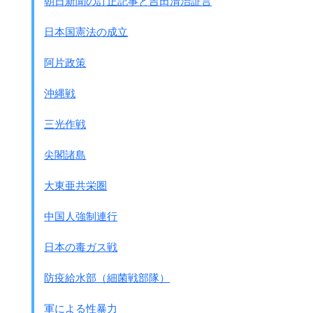
朝日新聞の訂正記事と吉田清治証言
また同様に、必然的に
日本国本土の完全な破滅を意味する。
日本国憲法の成立
4、無分別な打算により
日本帝国を滅亡の淵に陥れた、
阿片政策
わがままな
軍国主義的助言者により、
日本国が引続き統御されるか
、
沖縄戦
又は
理性の経路を日本国がふむべきかを、
日本国が決定する時期は到来
した。
三光作戦
5、われわれの条件は以下のとおりである。
われらは右の条件から離脱することはない。
尖閣諸島
右に代わる条件は存在しない。
われらは遅延を認めない
。
大東亜共栄圏
6、われらは無責任な軍国主義が
世界より駆逐されるまでは、
中国人強制連行
平和、安全及びに正義の新秩序が
生じえない事を主張することによって、
日本の毒ガス戦
日本国国民を欺瞞し
、
こ
れによって世界征服をしようとした
防疫給水部（細菌戦部隊）
過誤を犯した者の権力及び勢力
は、
永久に除去されなければならない。
軍による性暴力
7、このような新秩序が建設され、