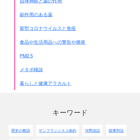
自律神経と薬の作用
言論、宗教及び思想の自由並びに
基本的人権の尊重は確立されなければならない。
副作用のある薬
11､日本国は其の経済を支持し、
かつ公正な実物賠償の取立てを
新型コロナウイルスと免疫
可能にするような産業を維持することを許される。
ただし、日本国が戦争のために
食品や生活用品への警告や摘発
再軍備をすることができるような
産業はこの限りではない。
PM2.5
此の目的のため、原料の入手(その支配とはこれを区別す
る)は
メタボ検診
許可される。
日本国は、将来世界貿易関係への参加を許可される。
暮らしと健康アラカルト
12､前記の諸目的が達成され、
かつ日本国国民が自由に表明する
意思に従って平和的携行を有し、
かつ責任ある政府が樹立されたときには、
キーワード
連合国の占領軍は直ちに日本国より撤収する。
13、われらは、
日本国政府が直ちに
全日本国軍隊の無条件降伏を宣言
し、
歴史の教訓
サンフランシスコ条約
河野談話
陸軍刑法
かつこの行動における同政府の誠意について