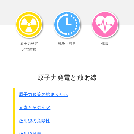
ローズヴェルト大統領、蒋介石大元帥、
チャ－チル総理大臣が声明を発表しました。
●日本国に関する英、米、華三国宣言(カイロ宣言)
三大同盟国は、日本国の侵略を制止し、
かつ、これを罰するために、
今回の戦争をしているのである。
右の同盟国は、自国のために
原子力発電
戦争・歴史
健康
何の利益も要求するものではない。
と放射線
また、領土拡張の念を有するものではない。
右の同盟国の目的は、
日本国から、
1914年の第一次世界大戦の開始以降において
原子力発電と放射線
日本国が奪取し
又は占領した
太平洋における一切の島嶼を剥奪
すること、
並びに
満州、台湾及び澎湖島のような
原子力政策の始まりから
日本国が清国から盗取した一切の地域を
中華民国に返還
することにある。
元素とその変化
日本国はまた、暴力及び貪欲により
日本国が略取した他の一切の地域から
放射線の危険性
駆逐
されなければならない。
前記の三大国は、
放射線被曝