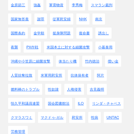
適当かつ充分な保障を提供することを
金原節三
強姦
軍需物資
李秀梅
スマラン裁判
同政府に対し要求する。
これ以外の日本国の選択には、
国家無答責
謝罪
従軍慰安婦
NHK
南京
迅速かつ完全な壊滅
があるだけである。
8月9日午後11時30分過ぎ
国際条約
金学順
挺身隊問題
復命書
誘出し
宮中防空壕で最高戦争指導会議が開かれました。
翌10未明2時30分、
夜襲
PX作戦
米国本土に対する細菌攻撃
小暮泰用
天皇の決意でポツダム宣言を
受諾することが決定しました。
沖縄や小笠原に細菌攻撃
体当たり機
竹内徳治
償い金
東郷外務大臣は直ちに
スエ－デンとスイスの公使を通じて
人質掠奪拉致
米軍用慰安所
抗体保有者
阿片
三ｹ国宣言受諾を打電しました。
燃料棒のトラブル
性奴隷
人権侵害
吉見義明
● 電文 (原文カナ・読みやすくしました)
昭和20年8月10日
恒久平和議員連盟
国会図書館法
ILO
リンダ・チャベス
発 東郷外務大臣
在 瑞西(注：スイス) 加藤公使
クマラスワミ
マクドゥ-ガル
慰安所
性病
UNTAC
在 瑞典(注：スェ－デン) 岡本公使
件名 三国宣言受諾に関する件
労務管理
帝国政府においては