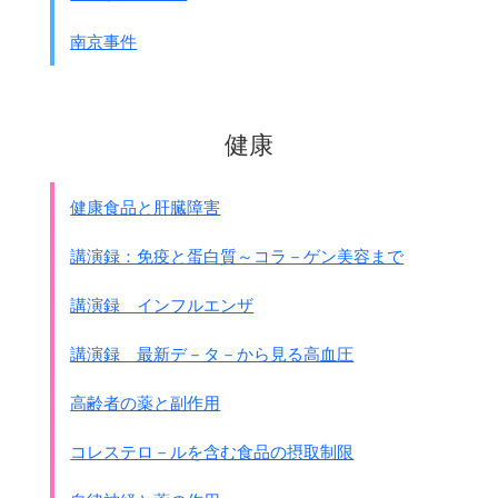
かつ日本国の
戦争遂行能力が
南京事件
破壊されたという確証があるまでは
、
連合国の指定する
日本国領内諸地点
は、
われらがここに指示する基本的目的の
達成を確保するため
占領される
。
健康
8、カイロ宣言の条項は履行され、
また、
日本国の主権は本州、北海道、九州及び
四国並びにわれわれが決定する諸小島に局限
される。
健康食品と肝臓障害
9、日本国軍隊は完全に武装解除された後、
各自の家庭に復帰し、平和的かつ
講演録：免疫と蛋白質～コラ－ゲン美容まで
生産的な生活を営む機会を与えられる。
10､われは日本人を民族として
講演録 インフルエンザ
奴隷化しようとし又は
国民として滅亡させようとする
講演録 最新デ－タ－から見る高血圧
意図を有するものではないが、
われらの捕虜を虐待した者を含む
高齢者の薬と副作用
一切の戦争犯罪人に対しては厳重な処罰
を加える。
日本国政府は、日本国国民の間における
コレステロ－ルを含む食品の摂取制限
民主主義的傾向の復活強化に対する
一切の障害を除去しなければならない。