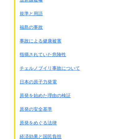
朝鮮の人民の奴隷状態に留意し、
朝鮮を自由かつ独立
のものにする決意を有する。
規準と用語
右の目的をもって、右の三大国は、
同盟諸国の中で日本国と交戦中の諸国と協議し、
福島の事故
日本国の無条件降伏をするのに必要な、
重大かつ長期の行動を続行する。
事故による健康被害
この宣言に基いて戦争は続けられ、
指摘されていた危険性
ポツダム宣言に至ります。
チェルノブイリ事故について
｢ポツダム宣言｣
署名したのはカイロ宣言と同じ
日本の原子力発電
アメリカ、イギリス、中国三ｹ国
です。
●1945年7月26日、Potsdam,Germanyで三国署名
原発を始めた理由の検証
1、われら合衆国大統領、中華民国政府主席
及びグレ－ト・ブリテン国総理大臣は、
原発の安全基準
われ等の数億の国民を代表して協議の上、
日本国に対し今次の戦争を終結するの
原発をめぐる法律
機会を与えることで意見が一致した。
2、合衆国、英帝国及び中華民国の
経済効果と国民負担