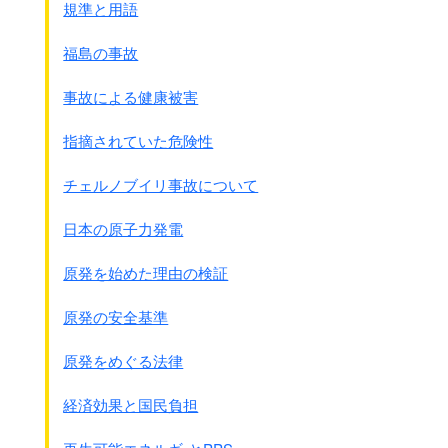
ネグリセンビラン、マラッカ
規準と用語
その時点で第5師団は次の命令を出しています。
福島の事故
●2月25日の第5師団命令 原文カナ
事故による健康被害
・・・・師団はジョホ－ル州及び昭南島を除く
馬来(マレ－)全域の迅速なる粛清に任ず・・・・
指摘されていた危険性
粛清の重点は散逸兵器の収集と
敗残兵及び
敵性華僑の徹底的摘発
による之が討伐に置き、
チェルノブイリ事故について
その期間は約1ｹ月をもって完了する・・・・
日本の原子力発電
南警備隊 歩兵第11連隊(広島 連隊長 渡辺綱彦大佐)が
担当したネグリセンビラン州で多くの事件が起こりました。
原発を始めた理由の検証
●南警備隊命令
原発の安全基準
ネグリセンビランの迅速なる治安粛清をなすべし・・・・
原発をめぐる法律
この命令により、
1942年3月3日から3月25日まで6回にわたって
経済効果と国民負担
粛清作戦が行なわれました。
敵性又は抗日とみなされた華僑は、