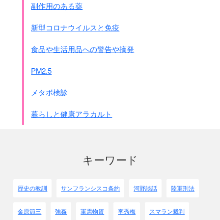
副作用のある薬
他の容疑者（ギャングを含む）
合 計
新型コロナウイルスと免疫
注：言いがかりのような軽い理由で、
たった1日で237人が殺されています。
食品や生活用品への警告や摘発
2月20日頃の粛清開始から1ｹ月ほどで
PM2.5
南警備隊(広島歩兵第11連隊)は新たな命令を出しています。
大都市では村のように無差別虐殺はやりにくかったので、
メタボ検診
敵性容疑者を検挙し判断する規準作りをする意味と、
粛清の仕上げをする意味があったようです。
暮らしと健康アラカルト
●南警備隊命令 1942年3月22日 (読みやすくしてあります)
｢別冊検索計画｣
(1)方針 省略 基本的な方針が書かれています
キーワード
(2)表題なし 省略 事前準備、打ち合わせ等が書かれて
います
(3)検索検挙実施要綱
歴史の教訓
サンフランシスコ条約
河野談話
陸軍刑法
1 各隊は25日7時を期し一斉検挙を開始し
概ね18時を以って終了するものとす・・・・
金原節三
強姦
軍需物資
李秀梅
スマラン裁判
2 家宅捜査は民族の如何を問わず、