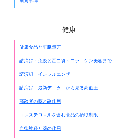
南京事件
林博史氏の調査では、ネグリセンビラン州だけで
3,000人以上が殺されたとなっていますし、
現地の華僑団体の調査では4,000～4,500とされています。
健康
第5師団が担当したセランゴ－ル州(ネグリセンビラン州の隣)
での、
1942年3月6日
たった1日
だけの粛清した表があります。
健康食品と肝臓障害
しかも西警備隊（歩兵第41連隊 福山）の分だけです。
●3月6日の一斉捜査の結果 西警備隊｢日本軍情報報告｣
講演録：免疫と蛋白質～コラ－ゲン美容まで
1942年3月8日付
逮捕の理由
講演録 インフルエンザ
日本軍に抵抗した者
スパイ容疑者、武器や破壊的文献の所持者
講演録 最新デ－タ－から見る高血圧
逃亡を企てた者
盗品の所持者
高齢者の薬と副作用
共産党員と侵入者
中国旗、反日写真、親英品の所持者
コレステロ－ルを含む食品の摂取制限
旅館宿泊人とその従者
教師
自律神経と薬の作用
平和回復社会の革新的敵同調者
敵の貨幣、有価証券の保持者