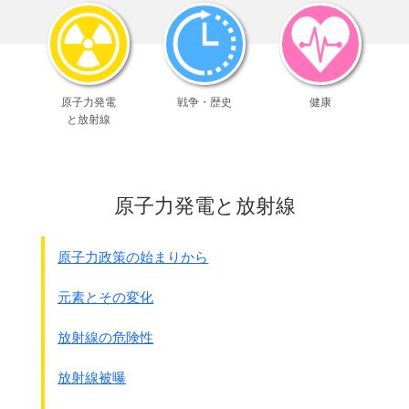
◎近衛師団(師団長 西村琢磨中将) シンガポ－ル市を除く昭
南島
そして広島の第5師団は
司令部をクアラルンプ－ルに置き、
原子力発電
戦争・歴史
健康
4つの歩兵連隊その他を各地区に配備しました。
と放射線
◎北警備隊
歩兵第21連隊(浜田 連隊長 原田憲義大佐)
ペラ、ケダ、ケランタン、トレンガス、ペナン、ペル
リス
原子力発電と放射線
歩兵第42連隊(山口 連隊長 安藤忠雄大佐)
同上地区
◎西警備隊
原子力政策の始まりから
歩兵第41連隊(福山 連隊長 岡部貫一大佐)
セランゴ－ル
元素とその変化
◎東警備隊
捜索第5連隊(連隊長 佐伯静夫中佐)
放射線の危険性
バハン
◎南警備隊
放射線被曝
歩兵第11連隊(広島 連隊長 渡辺綱彦大佐)