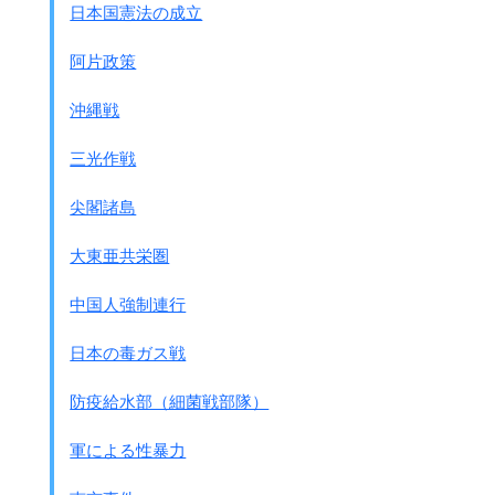
日本国憲法の成立
数百人規模の虐殺を行なった
＊3月4日 スリメナンティで｢本日不偵分子刺殺55
阿片政策
名・・・・｣
＊3月5日 メルタンで｢不偵分子60名刺殺す｣
沖縄戦
＊3月6日 ピラ－テンガで｢不偵分子13名刺殺せり｣
三光作戦
この中隊の陣中日誌にはこのような記述が
延々と続き
3月だけで584人を刺殺
したと書かれています。
尖閣諸島
たった1つの中隊だけです。
大東亜共栄圏
現地にある慰霊碑等の記録から大きな虐殺を見てみます。
●3月16日
中国人強制連行
パリッティンギ村で約675人の村民が皆殺しにされた。
大人426人、子供249人
日本の毒ガス戦
●3月18日
ティティの近くの約200戸位の村に火を放って全滅させ
防疫給水部（細菌戦部隊）
た。
死亡者は1,000人以上といわれている。
軍による性暴力
村の慰霊碑には1474人と書かれている