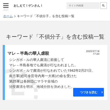
おしえて！ゲンさん！
メニュー
ホーム
キーワード「不偵分子」を含む投稿一覧
キーワード「不偵分子」を含む投稿一覧
2020/07/18
マレ－半島の華人虐殺
17:20
シンガポ－ルの華人粛清に前後して
マレ－半島各地でも粛清が行なわれました。
シンガポ－ルで粛清が行なわれていた1942年2月21日、
南方軍(総司令官寺内寿一大将)の命を受けた
第25軍は各師団にマラヤ全域の
治安粛清を明示、地域分担を決めました。
つづきを読む
◎第18師団(久留米 師団長 牟田口廉也中将) ジョホ－ル州
◎第5師団(広島 師団長 松井太久郎中将) ジョホ－ル州及
び昭南島を除くマレ－全域