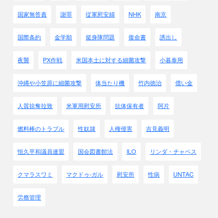
又安居証を所持すると否とに拘わらず行い、
国家無答責
謝罪
従軍慰安婦
NHK
南京
老若男女を問わず、又治安維持会員或いは
皇国各機
関において
国際条約
金学順
挺身隊問題
復命書
誘出し
使用中の者といえども容赦せざる
ものとす
注： 日本軍に協力した者でも粛清の対象に
夜襲
PX作戦
米国本土に対する細菌攻撃
小暮泰用
したのです
3 省略 没収する兵器、道具、証拠品等が書かれて
います
沖縄や小笠原に細菌攻撃
体当たり機
竹内徳治
償い金
4 敵性容疑者として判定基準左の如し
イ 検索或いは検挙に際し反抗し又は態度不遜なる者
人質掠奪拉致
米軍用慰安所
抗体保有者
阿片
ロ 第3項記述の物品(上記3 省略分)を所持する者
(家屋内に置きあるものも含む)
燃料棒のトラブル
性奴隷
人権侵害
吉見義明
ハ 検索間逃亡を企てる者、及び
家宅捜査済みの家に未済家屋住居者で入りたる者
恒久平和議員連盟
国会図書館法
ILO
リンダ・チャベス
ニ 敵性分子共産党の
疑いある者
ホ マレ－作戦開始以降の
新来者、並びに無頼漢
クマラスワミ
マクドゥ-ガル
慰安所
性病
UNTAC
ヘ
教員
ト
その他特に疑わしき者
労務管理
(4)調査 省略
(5)処断