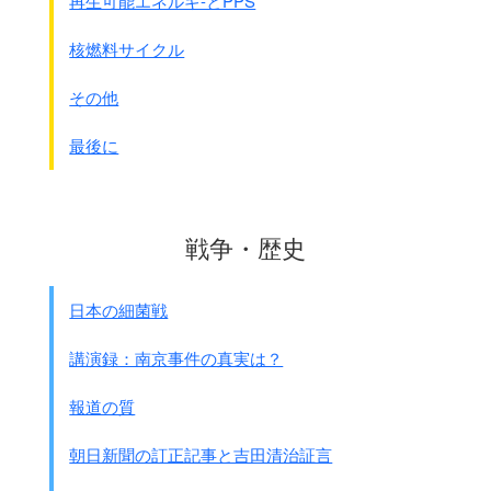
再生可能エネルギ-とPPS
女性や子供の区別なく
すべて
刺殺
されました。
村人が丸ごと殺され、
核燃料サイクル
火がつけられ、廃墟になった村もあります。
その他
歩兵第11連隊の中隊陣中日誌が残されています。
注：陣中日誌 個人的な日記や日誌ではなく、
最後に
陸軍が定めた作戦要務令にもとづいて
記録する事を義務付けられた公文書。
1部は大本営に提出し、1部は部隊で保管された。
これとは別に作戦の内容を細かく記録した｢戦闘詳
戦争・歴史
報｣も公文書である。
●歩兵第11連隊の中隊陣中日誌
日本の細菌戦
・・・・セレンバン～タムピン道両側山地一帯には
武器を有する多数の共産匪(華僑をもって組織する)あるも
講演録：南京事件の真実は？
のの如く・・・・
連隊は 明3日払暁より徹底的にこれを捕捉殲滅せしむと
報道の質
す・・・・
鉄道路線及び道路の両側500メ－トル以外の
朝日新聞の訂正記事と吉田清治証言
支那人及び英国人は老若男女を問わず徹底的に掃蕩
す
・・・・