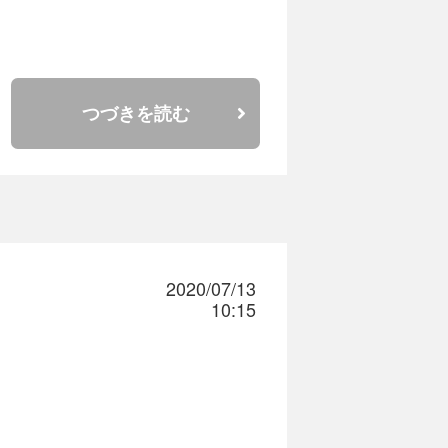
つづきを読む
2020/07/13
10:15