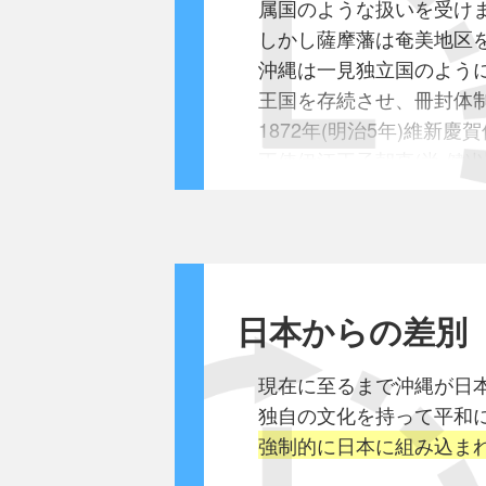
属国のような扱いを受け
しかし薩摩藩は奄美地区
沖縄は一見独立国のよう
王国を存続させ、冊封体
1872年(明治5年)維新慶
正使伊江王子朝直(尚 健
まだその当時、日本は琉
●井上馨の発言｢かの
酋長
明治政府は清国に気兼ね
日本からの差別
とりあえず琉球藩(注：県
国王の尚泰を藩主として
現在に至るまで沖縄が日
この処分は琉球で大問題
独自の文化を持って平和
正使一行は売国奴と呼ば
強制的に日本に組み込ま
冊封国である清国に助け