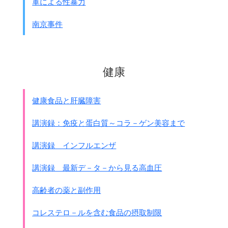
軍による性暴力
敗残潜在する数は少なくとも5～6千名を下ら
ず・・・・
南京事件
注：南京陥落後ですから
敵兵に戦闘意欲はない
と言うことです
● 第16師団歩兵第20連隊 増田六助伍長の記録
健康
明ければ14日、
今日は国際委員会の設置している
難民区へ掃蕩に行くのである。
健康食品と肝臓障害
昨日まで必死に抵抗していた
数万の敗残兵は、
講演録：免疫と蛋白質～コラ－ゲン美容まで
八方より包囲されて唯の一人も逃げていない。
結局この難民区へ逃げ込んでいるのだ。
講演録 インフルエンザ
今日こそ虱潰しに、
草の根を分けても捜し出し、
講演録 最新デ－タ－から見る高血圧
亡き戦友の恨みを晴らしてやろうと
意気込んで配置に付いた。
高齢者の薬と副作用
各小隊分かれて、
それぞれ複雑な支那家屋を
コレステロ－ルを含む食品の摂取制限
一々捜して男は全部取り調べた。・・・・・