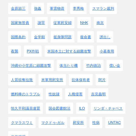
安全区に庇護を求めてきた
この他の数千の人々は、日本人によって
金原節三
強姦
軍需物資
李秀梅
スマラン裁判
難民の群れから分けだされたのでした。・・・・
何千人もの人がこうして
国家無答責
謝罪
従軍慰安婦
NHK
南京
機関銃射撃または手榴弾で殺されたのです。
恐るべき光景が展開されました。
国際条約
金学順
挺身隊問題
復命書
誘出し
とりわけ、見つけだされた元兵士の数が
日本人にとって
夜襲
PX作戦
米国本土に対する細菌攻撃
小暮泰用
まだ少なすぎると思われたので、
まったく無実である数千の民間人も
沖縄や小笠原に細菌攻撃
体当たり機
竹内徳治
償い金
同時に射殺されたのでした。
しかも処刑のやり方もいい加減でした。
人質掠奪拉致
米軍用慰安所
抗体保有者
阿片
こうして処刑されたもののうち
少なからぬ者がただ射たれて
燃料棒のトラブル
性奴隷
人権侵害
吉見義明
気絶しただけだったのに、
その後屍体と同様に
ガソリンを振りかけられ、
恒久平和議員連盟
国会図書館法
ILO
リンダ・チャベス
生きたまま焼かれたのです。
これほどひどい目にあわされた者のうち
クマラスワミ
マクドゥ-ガル
慰安所
性病
UNTAC
数人が鼓楼病院に運びこまれて、
死亡する前に残忍な処刑について