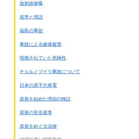
行動することは適当ならず(原文カナ)
放射線被曝
注：この時点(14日午後1時)ではまだ
殺害せず監禁していただけでしょう
また中国人に対する差別意識もかなりありました
規準と用語
●陸軍歩兵学校｢対支那軍戦闘法の研究｣の項目｢捕虜の処
● 同連隊 15日午後8時30分の連隊命令
置｣
福島の事故
(歩作命甲第111号 原文カナ)南京戦史資料集よ
1933年(原文カナ)
り
支那人は戸籍法完全ならざるのみならず、
事故による健康被害
1. 本15日まで捕獲したる俘虜を
特に兵員は浮浪者多く
調査せし所によれば殆ど下士官兵のみにて
その存在の確認せられあるものは少なきをもって、
指摘されていた危険性
将校は認められざる状況なり
仮にこれを
殺害又は他の地方に放つも世間的に問題にな
将校は便衣に変え難民地区に
ること無し
チェルノブイリ事故について
潜在しあるが如し
1 簡単に毒ガスを使用した (別の原稿に詳しく書きました)
1. 連隊は明16日全力を難民区に指向し
1 報復や見せしめのために住民虐殺や部落の焼き討ちを日
日本の原子力発電
徹底的に敗残兵を捕捉
殲滅
せんとす
常的に行なった
各大隊は明16日早朝よりその
1 強姦や慰安婦の強制連行が行なわれた
原発を始めた理由の検証
担任する掃蕩地区内の掃蕩、
特に難民地区掃蕩を続行
すべし
原発の安全基準
● 同連隊長 伊佐一男日記 12月16日
原発をめぐる法律
3日間にわたる掃蕩にて
6500を
厳重処分
す(殺害の事です)