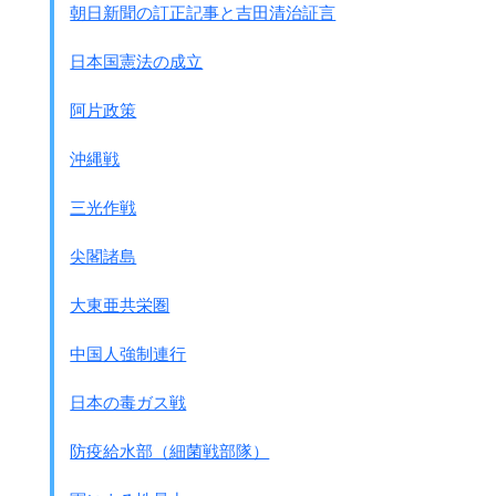
真実は分からないが、
朝日新聞の訂正記事と吉田清治証言
哀れな犠牲者が多少含まれているとしても、
致し方ないことだという。
日本国憲法の成立
多少の犠牲者は止むをえない。
抗日分子と敗残兵は徹底的に掃蕩せよとの、
阿片政策
軍司令官松井大将の命令が出ているから
、
掃蕩は厳しいものである。
沖縄戦
● 第9師団歩兵第7連隊の兵士の日記
三光作戦
12月14日 昨日に続き、
今日も市内の残敵掃蕩にあたり、
尖閣諸島
若い男子のほとんどの、
大勢の人員が狩り出されてくる。
大東亜共栄圏
靴づれのある者、面タコのある者、
きわめて姿勢のよい者、
中国人強制連行
目つきの鋭い者、などよく検討して残した。
昨日の21名と共に射殺する。
日本の毒ガス戦
● 第16師団 戦闘詳報 12月14日
防疫給水部（細菌戦部隊）
敵は統制のもとに我と
交戦の意図を
有するがごときもの無き
が、