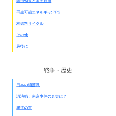
経済効果と国民負担
● 同連隊 某兵士の日記
再生可能エネルギ-とPPS
午後、中隊は難民区の掃蕩に出た。
難民区の街路交差点に、
核燃料サイクル
着剣した歩哨を配置して交通遮断のうえ、
各中隊分担の地域内を掃蕩する。
その他
目につくほとんどの若者は狩り出される。
子供の電車遊びの要領で、
最後に
繩の輪の中に収容し、
四周を着剣した兵隊が取り巻いて
連行してくる。
各中隊とも何百名も狩り出してくるが、
戦争・歴史
第一中隊は目立って少ないほうだった。
それでも百数十名を引き立てて来る。
そのすぐ後に続いて、
日本の細菌戦
家族であろう母や妻らしい者が
勢泣いて放免を頼みに来る。
講演録：南京事件の真実は？
市民と認められる者はすぐ帰して、
36名を銃殺する。
報道の質
皆必死に泣いて助命を乞うが致し方もない。