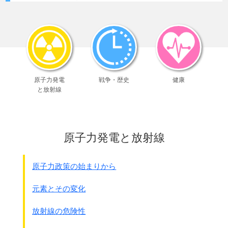
そのどさくさで多くの強姦事件を起こし、
1 捕虜の殺害をした
兵士と区別が出来ない多くの市民は
日本の中国侵略は戦争ではなく
捕らえられました。
事変と呼び戦時国際法を適用しませんでした
。
捕らえたものを軍事裁判に
その為
国際法上の捕虜はいなかった
ことになります。
かけるならともかく、
(日本軍では俘虜という言い方をしました)
全てを即殺害してしまったのです。
捕虜は保護しなければならないが、
捕虜はいないのだから殺してもよいという
原子力発電
戦争・歴史
健康
安全区の掃蕩を担当したのは
変な理屈が成り立ちます。
と放射線
第9師団と第16師団です。
また、特にゲリラは正規兵ではなく
便衣兵(普段着の兵隊
)といわれました。
● 第9師団歩兵第6旅団の命令
便衣兵は正規兵ではないので捕虜ではない。
(第7連隊に出したもの 原文カナ)
だから殺害してもよいと主張したのです。
原子力発電と放射線
青壮年はすべて敗残兵又は便衣兵とみなし
●陸支密第198号支那駐屯軍参謀長宛
すべてこれを逮捕監禁すべし
陸軍次官通牒｢交戦法規の適用に関する件｣
1937年8月5日
原子力政策の始まりから
● 第9師団歩兵第7連隊の命令
現下の情勢において帝国は
14日午後1時40分(安全区を担当)
対支全面戦争を為しあらざるをもって
元素とその変化
各隊の俘虜はその掃蕩地区内の
｢陸戦の法規慣例に関する条約
1ｹ所に収容すべし
その他交戦法規に関する諸条約｣の
放射線の危険性
これに対する食料は師団に請求すべ
具体的事項を悉く適用して
し