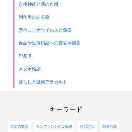
片っ端から引っ張り出して
自律神経と薬の作用
裸にして持ち物の検査をし、
道路へ垂れ下がっている
副作用のある薬
電線で数珠つなぎにした。
大西伍長、井本伍長をはじめ
新型コロナウイルスと免疫
気の立っている者どもは、
木の枝や電線で力まかせにしばき付けながら、
食品や生活用品への警告や摘発
｢きさま達のために俺たちはこんなに
苦労しているんだエイ｣ピシャン・・・・・
PM2.5
素裸の頭といわず背中といわず蹴る、
しばく、たたく、思い思いの気晴らしをやった。
メタボ検診
少なくとも300人くらいはいる。
ちょっと多すぎて始末に困った。・・・・
暮らしと健康アラカルト
夕闇せまるころ、600人近くの敗残兵の
大群を引き立てて玄武門にいたり、
その近くで一度に銃殺したのであった。
キーワード
● 国際委員会委員長ラ－ベの報告書
武装解除された部隊の各人、
またこの日(13日)のうちに武器を持たずに
歴史の教訓
サンフランシスコ条約
河野談話
陸軍刑法