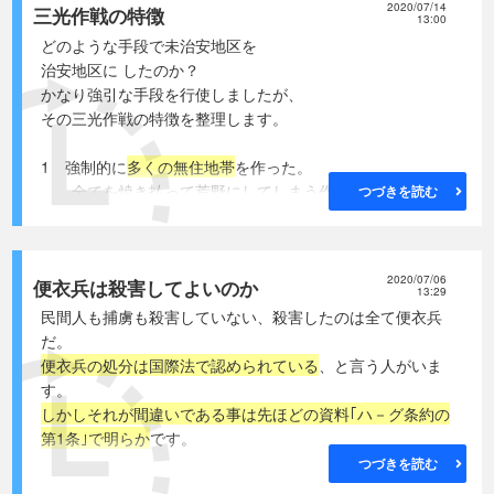
2020/07/14
三光作戦の特徴
武装解除した敗残兵は捕虜になっても、
13:00
日本軍は命の保障をしてくれるだろうと
どのような手段で未治安地区を
判断したのです
。
治安地区に したのか？
かなり強引な手段を行使しましたが、
● 国際委員会 委員長ラ－ベの報告書
その三光作戦の特徴を整理します。
安全区の北の角で私は、
充分に武装したおよそ400人の
1 強制的に
多くの無住地帯
を作った。
中国兵の部隊に最初に出会いました・・・・
全てを焼き払って荒野にしてしまう作戦です。
つづきを読む
私は
武装解除させてから、
このために多くの住民が追払われた村は焼かれ、
安全区のキャンプに入るように勧めた
のです。
作物、家畜、食料は全て強奪されました。
彼らはしばし熟考してから同意しました。
抵抗する者は殺されました。
2020/07/06
松井司令官が、17日に入城式を行う事を
便衣兵は殺害してよいのか
無住地帯の
面積は5千平方ｷﾛﾒ-ﾄﾙ以上。
13:29
強引に決定した
ため、治安が安定せず、
(四国、九州、沖縄をあわせた位
)と言われています。
民間人も捕虜も殺害していない、殺害したのは全て便衣兵
まだ早すぎると各部隊は反発していました。
1 遮断壕を作る
だ。
しかし
皇室の朝香宮司令官が来る以上
ゲリラの侵入と活動を防ぐために地図の上に封鎖線を書
便衣兵の処分は国際法で認められている
、と言う人がいま
不始末は許されない
！
いて各兵団が分担して、
す。
その
危機感が掃蕩の厳しさに拍車
をかけました。
幅4～6メ－トル、深さ2～3メ－トルの
しかしそれが間違いである事は先ほどの資料｢ハ－グ条約の
立ち入り禁止にした安全区に
壕を何百キロメ－トルも作った
。
第1条｣で明らか
です。
敗残兵狩りと称して日本軍は
万里の長城にも匹敵する大工事です。
つづきを読む
どんどん侵入しました。
このために
延べ何百万人もの住民を強制労働
させた。