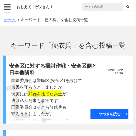
おしえて！ゲンさん！
メニュー
ホーム
キーワード「便衣兵」を含む投稿一覧
キーワード「便衣兵」を含む投稿一覧
安全区に対する掃討作戦・安全区側と
2020/09/22
日本側資料
16:36
国際委員会は難民区(安全区)を設けて
市民を守ろうとしましたが、
現実には
武器を捨てた兵士
が
逃げ込んだ事も事実です。
国際委員会はそれら敗残兵も
守ろうとしましたが、
つづきを読む
日本軍はゲリラ(便衣兵)として
徹底的に掃蕩したのです。
国際委員会では市街戦を避けるためと、