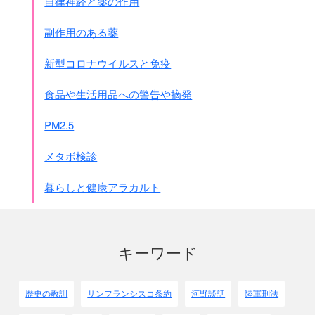
自律神経と薬の作用
副作用のある薬
新型コロナウイルスと免疫
食品や生活用品への警告や摘発
PM2.5
メタボ検診
暮らしと健康アラカルト
キーワード
歴史の教訓
サンフランシスコ条約
河野談話
陸軍刑法