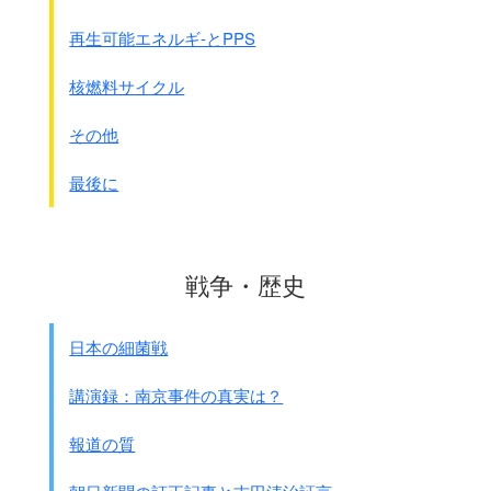
ック中佐
1945年3月6日夜8時、日本兵が99式あか筒を2本使用し
再生可能エネルギ-とPPS
た。
第579対空警報中隊の5名の兵士が嘔吐した。
核燃料サイクル
中隊全体に頭痛と眼・咽喉の軽いヒリヒリ感を訴えるもの
が生じた。
その他
急襲であったため、ガスマスク装着が間に合わず、
その防護効果はなかった。
最後に
翌3月7日朝10時15分、フィルム・装備交換所で、
あか筒2本が使用された。
附近の兵士が頭痛とノド・鼻の痛みを訴えた。
ガスマスクの使用は効果があった。
戦争・歴史
日本の細菌戦
講演録：南京事件の真実は？
報道の質