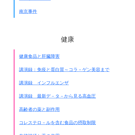
南京事件
健康
健康食品と肝臓障害
講演録：免疫と蛋白質～コラ－ゲン美容まで
講演録 インフルエンザ
講演録 最新デ－タ－から見る高血圧
高齢者の薬と副作用
コレステロ－ルを含む食品の摂取制限