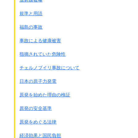
8）ポ－トモレスビ－で捕獲した捕虜の供述によれば、
あか筒・ガス手投弾などを
規準と用語
ポ－トモレスビ－攻撃のために携行した、という。
9）ブナで捕獲した捕虜の供述によれば、
福島の事故
攻撃用の毒ガス訓練は受けなかった、という。
10）ブナで捕獲したルースリ－フは、
事故による健康被害
ガス手投弾が携行されていることを示している。
11）Kokodaで捕獲した捕虜の供述によれば、
指摘されていた危険性
ラバウルでガスマスクを置いてくるよう命じられたた
め、
チェルノブイリ事故について
だれもガスマスクをもっていない、という。
日本の原子力発電
日本軍は
1944年7月14日に
毒ガス使用を中止する命令
を出していますが、
原発を始めた理由の検証
孤立して小さな部隊はその後も使用を続けています。
ニュ－ギニア北部のビアク島の山中で孤立した部隊です。
原発の安全基準
●ビアク島における日本軍の嘔吐性ガス
原発をめぐる法律
使用説に関する総括報告 1945年4月25日
アメリカ陸軍兵站司令部主任化学将校ジョン・リディ
経済効果と国民負担