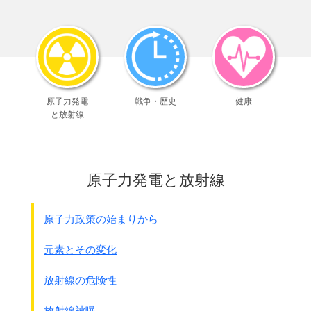
日本軍は青酸手投弾・催涙ガス手投弾を携行している。
●ビルマ
1.赤筒を捕獲
2.戦車に対する手投弾(青酸)の使用(2回)
●南西太平洋
1）1942年12月25日、ニュ－ギニアのSapetoで、
日本軍が催涙ガス筒・嘔吐性ガス筒を放棄。
原子力発電
戦争・歴史
健康
2）1943年2月6日、ガダルカナル島で青酸ガス手投弾を捕
と放射線
獲
3）同年2月8日、ガダルカナル島で青酸ガス手投弾を捕獲
4）同年1月23日・28日、包囲された日本軍部隊がガスを
使用
原子力発電と放射線
5）1942年10月28日、ニュ－ギニアで捕獲された
第144連隊第7中隊記録には、
発炎筒を使い果たしたとの記述あり。
原子力政策の始まりから
6）ブナで捕獲した捕虜の供述によれば、
サイパンでガスマスクを置いてくるよう命令された、
元素とその変化
という。
7）ブナで捕獲した別の捕虜の供述では、
放射線の危険性
ラバウルでガスマスクを置いてくるよう命令された、
という。
放射線被曝