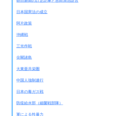
朝日新聞の訂正記事と吉田清治証言
日本国憲法の成立
阿片政策
沖縄戦
三光作戦
尖閣諸島
大東亜共栄圏
中国人強制連行
日本の毒ガス戦
防疫給水部（細菌戦部隊）
軍による性暴力