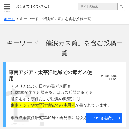
おしえて！ゲンさん！
メニュー
ホーム
キーワード「催涙ガス筒」を含む投稿一覧
キーワード「催涙ガス筒」を含む投稿一
覧
東南アジア・太平洋地域での毒ガス使
2020/08/04
用
11:08
アメリカによる日本の毒ガス調査
(日本軍が化学兵器あるいはガス兵器に訴える
意図を示す事件および証拠の調査)には
東南アジアや太平洋地域での使用例
が書かれています。
季刊戦争責任研究第40号の吉見嘉明論文を参考にします。
つづきを読む
●マレ－