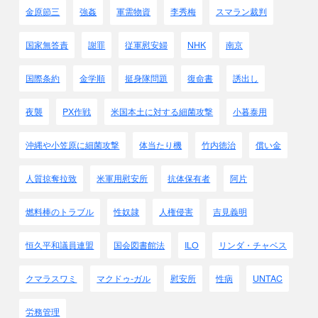
金原節三
強姦
軍需物資
李秀梅
スマラン裁判
国家無答責
謝罪
従軍慰安婦
NHK
南京
国際条約
金学順
挺身隊問題
復命書
誘出し
夜襲
PX作戦
米国本土に対する細菌攻撃
小暮泰用
沖縄や小笠原に細菌攻撃
体当たり機
竹内徳治
償い金
人質掠奪拉致
米軍用慰安所
抗体保有者
阿片
燃料棒のトラブル
性奴隷
人権侵害
吉見義明
恒久平和議員連盟
国会図書館法
ILO
リンダ・チャベス
クマラスワミ
マクドゥ-ガル
慰安所
性病
UNTAC
労務管理