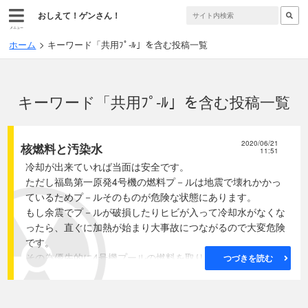
おしえて！ゲンさん！
メニュー
ホーム
キーワード「共用ﾌﾟ-ﾙ」を含む投稿一覧
キーワード「共用ﾌﾟ-ﾙ」を含む投稿一覧
2020/06/21
核燃料と汚染水
11:51
冷却が出来ていれば当面は安全です。
ただし福島第一原発4号機の燃料プ－ルは地震で壊れかかっ
ているためプ－ルそのものが危険な状態にあります。
もし余震でプ－ルが破損したりヒビが入って冷却水がなくな
ったら、直ぐに加熱が始まり大事故につながるので大変危険
です。
その為優先的に4号機プールの燃料を取り出して地面の共用
つづきを読む
プ－ルに移さなくてはなりません。
4号機プールの未使用燃料は2012年7月に2本取り出しました
が、崩壊熱による加熱の危険を考えると使用済み燃料の取出