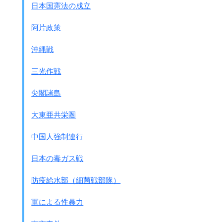
（ヨウ素は半減期の関係でもうないと判断しても良いでしょ
日本国憲法の成立
う）
しかし汚染水に含まれる放射性元素の種類は約60種類と言わ
阿片政策
れます。
全種類取り除かなければ海に放出できませんから汚染水は溜
沖縄戦
まる一方です。
どのような放射性元素があるのでしょうか
三光作戦
●核分裂によって生まれた放射性元素
・ルビジウムRb－86 ・ストロンチウムSr－89、90 ・
尖閣諸島
イットリウムY－90、91 ・ニオブNb－95・テクネチウム
Tc－99
大東亜共栄圏
・ルテニウムRu－103、106・ロジウムRh－103ｍ、
106 ・銀Ag－110ｍ・カドミウムCd－113ｍ、115ｍ ・ス
中国人強制連行
ズSn－119ｍ、123、126
・アンチモンSb-124、125・テルルTe－123ｍ、125ｍ、
日本の毒ガス戦
27・Te－127ｍ、129、129ｍ ・ヨウ素I－129・セシウム
Cs－134、135、136、137
防疫給水部（細菌戦部隊）
・バリウムBa－137ｍ、140 ・セリウムCe－141、144・
プラセオジウムPr－144,144ｍ・プロメチウムPm－146、
軍による性暴力
147、148、148ｍ