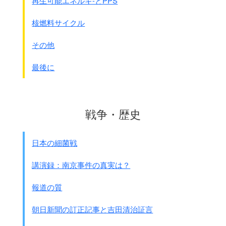
再生可能エネルギ-とPPS
2号機
764
1638
80
3号機
764
1596
18
核燃料サイクル
4号機
0
2436
80
その他
｢溜まる汚染水｣
もしかしたらこの文章を読者の方が読む頃にはもう解決して
最後に
いるかもしれません。
現在、2013年3月16日現在福島では冷却に使用した汚染され
た水の処理に困っています。
メルトダウンした燃料や使用済み燃料を保管しているプ－ル
戦争・歴史
には冷却のため毎日大量の水が注入されています。
冷却水は循環して使用しますから本来は増えないのです。
しかし
地下水が入ってきて毎日400トンもの水が増えていま
日本の細菌戦
す
。
全ての水は放射性元素で汚染されているため海に流すことが
講演録：南京事件の真実は？
出来ません。
汚染水から放射性元素を取り除いてきれいな水にすれば海に
報道の質
流せるので、色々な除去装置が開発されました。
セシウムやストロンチウムは完全ではないにしろ除去が可能
朝日新聞の訂正記事と吉田清治証言
になりました。