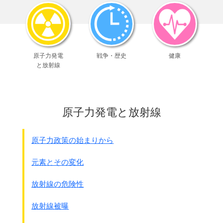
しが急がれます。
福島の全原子炉にある燃料集合体の数は下記の表にあります
が、
4号機の危険なプールには1533体の未使用の核燃料と使用済
みの核燃料があります。
原子力発電
戦争・歴史
健康
さらに事故でメルトダウンして溶解してしまった核燃料があ
と放射線
ります。
メルトダウンした燃料は原子炉の中でぐしゃぐしゃになって
いますので危険な状態です。
未使用と使用済みの燃料は「燃料プ－ル」に保管されていて
原子力発電と放射線
冷却が続けられていますので、冷却が安定しています。
プールは高い位置（原子炉の天井と同じ高さ）にあるし、
水がなければ直ぐに加熱が始まりますので取り出すのも大変
原子力政策の始まりから
です。
全長5.5ｍ、直径2.1ｍ、重量91トンの大型容器で水ごと燃料
元素とその変化
をいれて取り出し、
クレ－ンでトラックに積み替えて別な場所の地上共用プ－ル
放射線の危険性
に移します
。
計画では2013年11月に取り出しを開始し2014年度中に作業
放射線被曝
が終わる予定です。