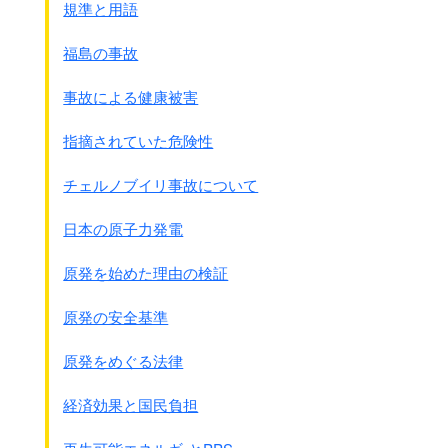
2014年5月2日、約半分の770体を無事に移し終え,
規準と用語
12月20日に最後の4体を取り出し翌日別なプ－ルに移されま
した。
福島の事故
次の表は2013年2月現在の燃料棒の状態です。
事故による健康被害
福島県のホ－ムペ－ジから見てみます。
指摘されていた危険性
●2013年2月14日現在
注：数は燃料の束つまり燃料集合体の本数です。
チェルノブイリ事故について
燃料1本づつの数ではありません。メルトダウンした
分は号機の合計には入っていません
日本の原子力発電
発電所
号機
原子炉
使用済燃料ﾌﾟｰﾙ
使用済燃料
未
原発を始めた理由の検証
福島第一
1号機
ﾒﾙﾄﾀﾞｳﾝ 400
292
10
2号機
ﾒﾙﾄﾀﾞｳﾝ 548
587
28
原発の安全基準
3号機
ﾒﾙﾄﾀﾞｳﾝ 548
514
52
4号機
1331
20
原発をめぐる法律
5号機
548
946
48
6号機
764
876
64
経済効果と国民負担
共用ﾌﾟ-ﾙ
－
6375
2
福島第二
1号機
764
1570
20