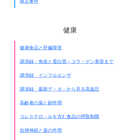
・サマリウムSm－151・ユーロピウムEu－152、154、
南京事件
155 ・ガドリニウムGd－153 ・テルビウムTb－160
●原子炉の運転によって生成した超ウラン元素
・プルトニウムPu-238、239、240、241 ・アメリシウ
健康
ムAm－241、242ｍ、243、・キュリウムCm－242、243、
244
●設備が腐食して放射線を浴びて放射化した元素
健康食品と肝臓障害
・マンガンMn－54 ・鉄Fe－59 ・コバルトCo－58、
60 ・ニッケルNi－63 ・亜鉛Zn－65
講演録：免疫と蛋白質～コラ－ゲン美容まで
2013年3月30日から殆どの元素を取り除ける汚染水処理設
講演録 インフルエンザ
備･アルプスALPS（多核種除去設備）の
試運転が始まりました。
講演録 最新デ－タ－から見る高血圧
能力は1日500トンと言われています。
しかしそれでも除去できないのはトリチウムです。
高齢者の薬と副作用
●
トリチウム Ｈ－3（三重水素）の事
水素はH－1からH－7まで7種類あります。
コレステロ－ルを含む食品の摂取制限
通常は、Ｈ－1とＨ－2が安定しています。
それ以外の水素は不安定で放射線を出します。
自律神経と薬の作用
原子核は陽子1個と中性子2個で出来ています。
水はH
Oで、水素が2個に酸素が1個です。
2