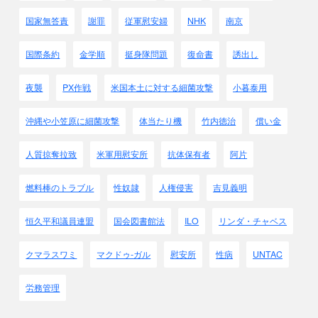
劣化は相当早いはずです。
国家無答責
謝罪
従軍慰安婦
NHK
南京
地下水の流入を防げば量は増えません。
原発の四方出来れば底までを完全に遮断して完全に独立させ
国際条約
金学順
挺身隊問題
復命書
誘出し
れば水の流入は止められます。
2011年の6月にはそのような提案もありましたが、
夜襲
PX作戦
米国本土に対する細菌攻撃
小暮泰用
コストが1,000億円以上もかかり東電では負担しきれないた
め見送られました。
沖縄や小笠原に細菌攻撃
体当たり機
竹内徳治
償い金
とりあえず海への排出を抑えるには海側の地面に遮蔽板を作
る事が考えれれました。
人質掠奪拉致
米軍用慰安所
抗体保有者
阿片
しかし地下水を防げないので汚染水は溜まる一方になりまし
た。
燃料棒のトラブル
性奴隷
人権侵害
吉見義明
そこで原子炉の手前に（山側）に井戸を掘り、地下水をくみ
出して原子炉への流入を防ぐ方法も取られました。
恒久平和議員連盟
国会図書館法
ILO
リンダ・チャベス
現在は地面を凍らせる方法が予定されています。
これは未知の技術で非常に不安が残ります。
溢れた汚染水は当面古い大型タンカ－を活用する方法を考え
クマラスワミ
マクドゥ-ガル
慰安所
性病
UNTAC
たほうが良いかもしれません。
労務管理
｢汚染水の中の汚染物質｣
汚染水だけでも処理方法がなくて困り果てているのに、さら