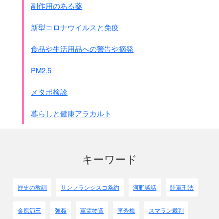
副作用のある薬
その水素はＨ－1かＨ－2ですから放射線を出しませんが、
汚染水はＨ－３で出来た水です。
新型コロナウイルスと免疫
水に混ざった物質なら除去出来ますが、水そのものですか
ら除去が難しいのです。
食品や生活用品への警告や摘発
半減期は12年以上のため、なかなか少なくなりません。
PM2.5
現在はトリチウムが除去出来ないため溜まる一方の汚染水を
タンクに入れて保管しています。
メタボ検診
タンクは1000トン前後も入る超大型ですが、既に1000本く
らいあるといわれます。
暮らしと健康アラカルト
全部が満タンですと100万トンの汚染水が溜まっている事に
なりますが実際には26万トンと発表されています。
（この原稿を書いた時期なので、刻々と変わります）
タンクは大型のため製造が間に合わず、溶接しないで応急に
キーワード
パッキンを挟んでボルト締めで仕上げてあります。
そのためパッキンの劣化が心配です。
パッキンは通常の水でも5年ほどしか持たないとされていま
歴史の教訓
サンフランシスコ条約
河野談話
陸軍刑法
す。
この5年は通常の水の場合です。
金原節三
強姦
軍需物資
李秀梅
スマラン裁判
放射性物質を含んだ汚染水では照射劣化の影響でパッキンの