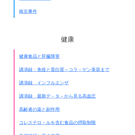
半径16キロメ－トルの円周をだんだん縮めながら、
南京事件
中にいた中国人を捕らえては
憲兵隊に引き渡しました。
この時抵抗する民衆は出来るだけ殺さず、
憲兵はその中から身体の丈夫そうな人を捕まえ、
健康
後手に数珠繋ぎに縛って連れて行きました。
こうして捕まえた人々をがんじがらめに縛り、
貨車に詰めるだけ詰めて、
健康食品と肝臓障害
外から針金で入口を縛り、
立たせたままで強制連行しました。
講演録：免疫と蛋白質～コラ－ゲン美容まで
駅について食事を与えるにも
窓から投げ入れるだけです。
講演録 インフルエンザ
窓の近くにいた人だけ受取って、
大小便は垂れ流し、
講演録 最新デ－タ－から見る高血圧
大きな駅に着くと扉を開けて死体を放り出して、
また汽車は動き出す。
高齢者の薬と副作用
これが私の知っている強制連行です。
コレステロ－ルを含む食品の摂取制限