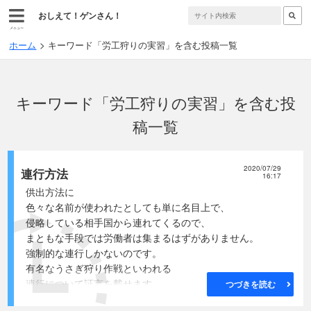
おしえて！ゲンさん！
メニュー
ホーム
キーワード「労工狩りの実習」を含む投稿一覧
キーワード「労工狩りの実習」を含む投
稿一覧
2020/07/29
連行方法
16:17
供出方法に
色々な名前が使われたとしても単に名目上で、
侵略している相手国から連れてくるので、
まともな手段では労働者は集まるはずがありません。
強制的な連行しかないのです。
有名なうさぎ狩り作戦といわれる
連行について証言を載せます。
つづきを読む
(全て少し読みやすくしています)