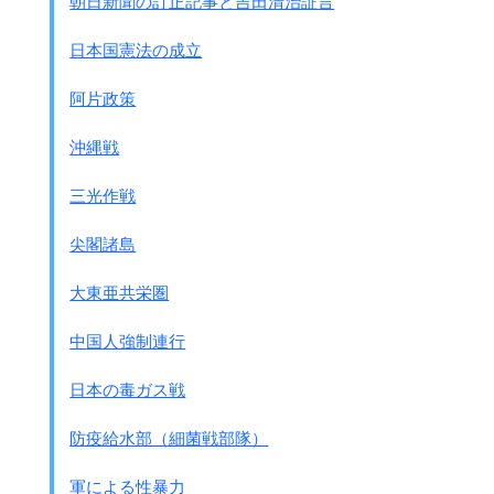
朝日新聞の訂正記事と吉田清治証言
｢いかにしたら、中国人を効率よく逮捕できるか｣
という課題を命令として軍司令官から受け、
日本国憲法の成立
我々は1ｹ月にわたって訓練しました。
作戦は抗日根拠地を中心に
阿片政策
コンパスで半径16キロメ－トルの円を描く、
そういう大きな円をこしらえて、
沖縄戦
そこへ何万もの軍人を円周上に並ばせて
包囲体形をとらせます。
三光作戦
1個中隊が4キロメ－トルの横隊になり、
各隊には憲兵を配備します。
尖閣諸島
上空には飛行機が情報投下のため飛び回っています。
その円の中にいる中国人を
大東亜共栄圏
中心へ中心へと追い込む作戦を行ないました。
包囲圏の上を絶えず飛行機が飛んでいて、
中国人強制連行
早く出すぎるところは通信筒を落として｢もっと遅く行
け｣、
日本の毒ガス戦
遅れているところは｢もっと早く行け｣と先を急がす。
そして、もしも頑強に抵抗する
防疫給水部（細菌戦部隊）
部落があった場合には、
予備に置いてある戦車隊で攻撃する。
軍による性暴力
この作戦はいわゆる｢うさぎ狩り作戦｣です。