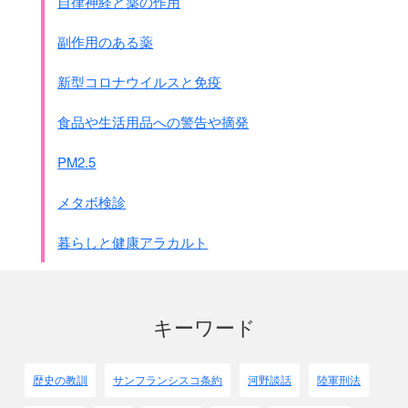
自律神経と薬の作用
副作用のある薬
新型コロナウイルスと免疫
食品や生活用品への警告や摘発
PM2.5
メタボ検診
暮らしと健康アラカルト
キーワード
歴史の教訓
サンフランシスコ条約
河野談話
陸軍刑法