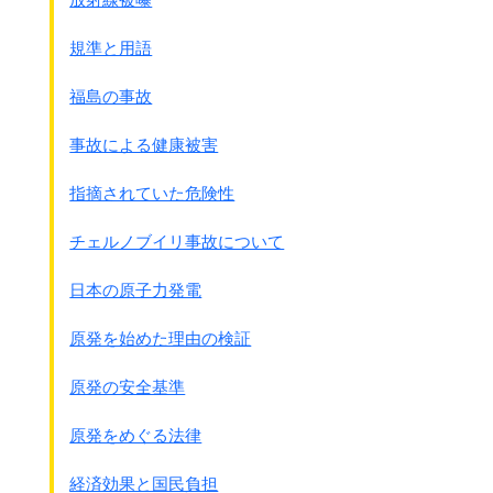
・・・・村を取囲み、
50人1組にして縛り上げで人狩りをし、
規準と用語
済南の収容所に持って来て、
各地へ配分するわけです。
福島の事故
主として満州と内地でしたね。
内地へはこの時1,000人余り、
事故による健康被害
青島から船で送ったんです。
船が来るまで砂浜に鉄条網を張って、
指摘されていた危険性
そこに放り込んでおいた。
メシもろくに喰わせず、
チェルノブイリ事故について
ここで1/3の200人余りが死んだ。
フラフラの彼らの所に憲兵がやってきて、
日本の原子力発電
拷問したりしましてね。
配分については興亜院から連絡部を通じて
原発を始めた理由の検証
方面軍司令部へ政府の意向が伝えられ、
それにもとづいて行なわれたものと思われます。
原発の安全基準
●大野貞美 証言
原発をめぐる法律
・・・・部落から部落をずっと押して行って、
18歳から45歳までの男子を全部集める。
経済効果と国民負担