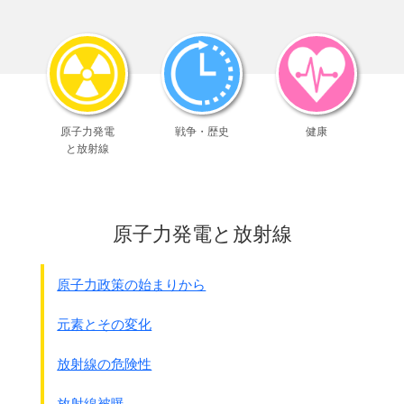
●矢崎新二 証言
昭和18年9月、
北支の各師団では労工狩りの実習がありました。
野っ原に円陣をはり、各中隊旗をたて、
ドラを鳴らし、ウサギを追い出し捕まえる演習です。
私は実際の作戦には参加しませんでしたが、
原子力発電
戦争・歴史
健康
方面軍からの命令は知っています。
と放射線
1 17から45歳までの
男子はすべて逮捕
すべし
2
断髪の女性は逮捕
すべし
3
逃げる者、反抗する者は射殺
すべし
そして昭和18年10月、
原子力発電と放射線
北支那派遣軍の作戦として、
59師団から部隊が抽出され、
山東半島の付け根に集結しました。
原子力政策の始まりから
兵隊は10メ－トル間隔くらいに並び、
山東半島を押し上げる形で
元素とその変化
人狩りを矢っていった訳です。
附近の海上は海軍が船を浮かべて封鎖しました。
放射線の危険性
●城野宏 証言
放射線被曝