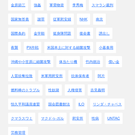
金原節三
強姦
軍需物資
李秀梅
スマラン裁判
国家無答責
謝罪
従軍慰安婦
NHK
南京
国際条約
金学順
挺身隊問題
復命書
誘出し
夜襲
PX作戦
米国本土に対する細菌攻撃
小暮泰用
沖縄や小笠原に細菌攻撃
体当たり機
竹内徳治
償い金
人質掠奪拉致
米軍用慰安所
抗体保有者
阿片
燃料棒のトラブル
性奴隷
人権侵害
吉見義明
恒久平和議員連盟
国会図書館法
ILO
リンダ・チャベス
クマラスワミ
マクドゥ-ガル
慰安所
性病
UNTAC
労務管理