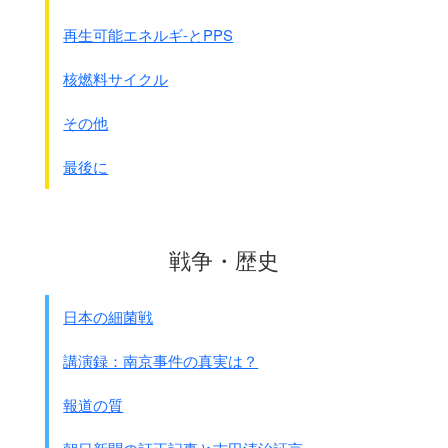
それと山羊、牛、豚、真鍮類を全部集めるわけです。
村人にそれを全部持たせて
再生可能エネルギ-とPPS
一定の地域に集合させるわけです。
そこに軍のトラックが来て、
核燃料サイクル
山羊は山羊、真鍮は真鍮、
人間は人間でまとめて連れて行くのです。
その他
つまり戦闘が目的ではなくて、
物資の掠奪と人間の徴発が目的なんです。
最後に
人間は青島に大きな体育館があるわけですが、
入りきらないので、
第一公園の競馬場に入れたわけです。
その数は何千だか何万だか分からんです。
戦争・歴史
●小島隆男 証言
日本の細菌戦
強制連行は、1942年頃やりました。
太平洋戦争が激しくなってきて
講演録：南京事件の真実は？
日本の労働力が不足してきました。
軍司令官命令で、中国人を強制逮捕し、
報道の質
強制連行、強制労働につかせて、
労働者の不足をカバ－するのです。