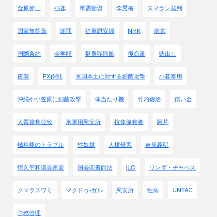
金原節三
強姦
軍需物資
李秀梅
スマラン裁判
国家無答責
謝罪
従軍慰安婦
NHK
南京
国際条約
金学順
挺身隊問題
復命書
誘出し
夜襲
PX作戦
米国本土に対する細菌攻撃
小暮泰用
沖縄や小笠原に細菌攻撃
体当たり機
竹内徳治
償い金
人質掠奪拉致
米軍用慰安所
抗体保有者
阿片
燃料棒のトラブル
性奴隷
人権侵害
吉見義明
恒久平和議員連盟
国会図書館法
ILO
リンダ・チャベス
クマラスワミ
マクドゥ-ガル
慰安所
性病
UNTAC
労務管理