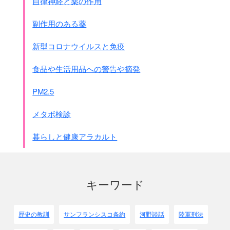
自律神経と薬の作用
｢災害救助部隊｣を作ったほうが有効だし国際貢献できると思
います。
副作用のある薬
新型コロナウイルスと免疫
食品や生活用品への警告や摘発
PM2.5
メタボ検診
暮らしと健康アラカルト
キーワード
歴史の教訓
サンフランシスコ条約
河野談話
陸軍刑法