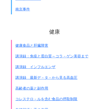
時には
南京事件
｢自衛の為の最小限度の実力(自衛隊)｣が反撃できることにな
るのです。
他国から見れば戦争していない日本からいきなり攻撃される
ことになるのです。
健康
まさに現在北朝鮮のミサイルがグアム等の米軍基地を攻撃し
た場合、
自衛隊が集団的自衛権として
健康食品と肝臓障害
ミサイル撃破や北朝鮮を攻撃するかどうかが政府で検討され
ています。
講演録：免疫と蛋白質～コラ－ゲン美容まで
憲法が現状のままでも、PKOで派遣している上に、
講演録 インフルエンザ
｢集団的自衛権｣が認められてしまったです。
憲法にわざわざ自衛隊項目を付け加えれば、
講演録 最新デ－タ－から見る高血圧
更にそこから拡大解釈が出来ることになります。
そのための布石でしょうが非常に危険です。
高齢者の薬と副作用
国民の多くが自衛隊の存続を認めるならば、
矛盾した存在のままでいることが安全
でしょう。
コレステロ－ルを含む食品の摂取制限
さらに現状の自衛隊の活動が災害救助や復興が主であること
を考えれば、