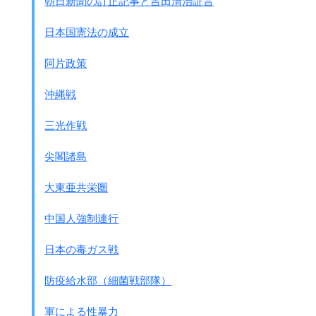
朝日新聞の訂正記事と吉田清治証言
す。
このことで多くの国民は安心し
日本国憲法の成立
災害救助等の自衛隊の活動も歓迎しているのです。
阿片政策
しかしアメリカから見ると世界有数の装備を持った自衛隊が
アメリカ軍に協力できないのは非常に困ったことです。
沖縄戦
1994年代にアメリカは北朝鮮と衝突寸前にまでなりました。
その時在日米軍は作戦行動まで準備しました。
三光作戦
そして日本政府に全面協力を要請しましたが、
日本政府は憲法の制約や周辺の法律が未整備の為協力できな
尖閣諸島
かったのです。
その後アメリカら1000項目以上の改善項目が出されました。
大東亜共栄圏
その後、政府はアメリカの軍事的要求に答える事が仕事にな
り多くの法案が出来ました。
中国人強制連行
共謀罪が可決した後は
憲法改正が残るだけ
です。
日本の毒ガス戦
そこで安倍政権での解釈ですが、
｢自衛の為の最小限度の実力(自衛隊)｣に
防疫給水部（細菌戦部隊）
｢集団的自衛権の一部｣が含まれるという解釈変更をしまし
た。
軍による性暴力
この解釈は他国(例えば北朝鮮や中国)がアメリカを攻撃した