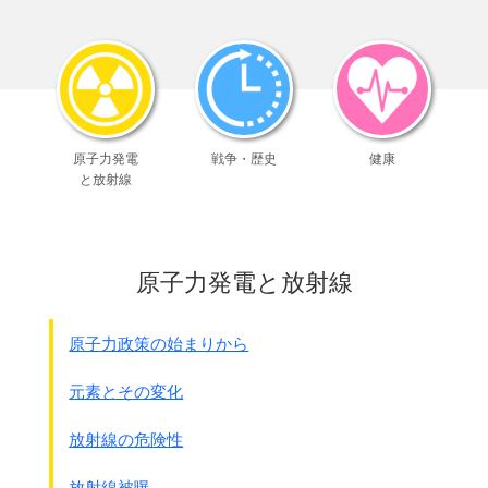
この問題を整理してみます。
まず現行の9条です。
第9条[戦争の放棄、戦力の不保持、交戦権の否認]
第1項 日本国民は、正義と秩序を基調とする国際平和を
誠実に希求し、
国権の発動たる戦争と、
武力による威嚇又は武力
原子力発電
戦争・歴史
健康
の行使は、
と放射線
国際紛争を解決する手段としては、
永久にこれを
放棄
する。
第2項 前項の目的を達するため、
陸海空軍その他の
戦力は、これを保持しない
。
原子力発電と放射線
この9条の解釈では
｢武力による国際紛争を禁じ｣
｢戦力を保持しない」
となっています。
原子力政策の始まりから
常識的に考えて、誰が見ても
自衛隊は戦力
でしょう。
ですから自衛隊の存在も憲法違反となります。
元素とその変化
しかし現実に自衛隊は存在し多くの国民が認めているので、
放射線の危険性
自衛隊を廃止にするべきかどうか
国民の悩むところで、長いこと議論が続いています。
放射線被曝