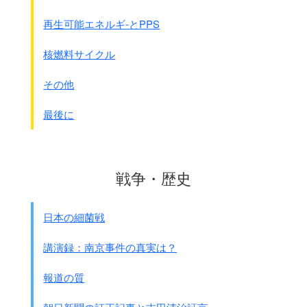
したがって右の限界の範囲にとどまるものである
限り、
再生可能エネルギ-とPPS
核兵器であると通常兵器であるとを問わず
、
これを保有することは同項の禁ずるものではない
核燃料サイクル
→非核三原則、原子力基本法、核兵器不拡散条約は
憲法解釈とは
別の問題
である。
その他
注：核兵器禁止条約に参加しないのもその側面がありま
す。
最後に
◎日本が実力(武力)を行使するのは
｢我が国に対する武力攻撃が発生した場合｣に限られる。
ところが安倍政権ではさらにこの解釈を拡大する方向です。
戦争・歴史
このように
憲法違反と云う矛盾を
そのままにしたまま自衛隊を認めているのが現状
です。
日本の細菌戦
そして国民も｢
国を守るための最小限度の実力組織｣
だから仕方がない
と、認めているのです。
講演録：南京事件の真実は？
つまり自衛隊は憲法上矛盾があるから拡大した行動を取れな
い。
報道の質
国の防衛のみにしか動けない。
だから外国(ｱﾒﾘｶ)からの要請は断れるということになりま