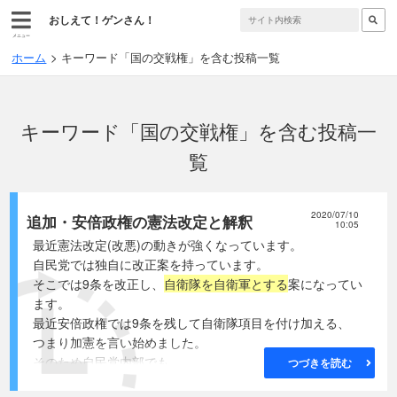
おしえて！ゲンさん！
メニュー
ホーム
キーワード「国の交戦権」を含む投稿一覧
キーワード「国の交戦権」を含む投稿一
覧
2020/07/10
追加・安倍政権の憲法改定と解釈
10:05
最近憲法改定(改悪)の動きが強くなっています。
自民党では独自に改正案を持っています。
そこでは9条を改正し、
自衛隊を自衛軍とする
案になってい
ます。
最近安倍政権では9条を残して自衛隊項目を付け加える、
つまり加憲を言い始めました。
そのため自民党内部でも
つづきを読む
自民党案との整合性が取れなくなるとの異論が出ています。