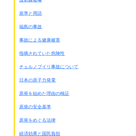
自衛隊の存在に関して憲法をどのように解釈するか？
規準と用語
現在は憲法9条の解釈で自衛隊の存在が可能になっていま
す。
福島の事故
◎憲法以前に国民や国家の
自衛権は認められている
筈であ
る。
事故による健康被害
◎故に基本的
自衛権の範囲なら自衛隊は憲法違反ではな
い
。
指摘されていた危険性
この解釈を多くの国民は納得して自衛隊を認めているのが現
実です。
チェルノブイリ事故について
この解釈と似ていますが政府の解釈は次の通りです。
◎自衛隊は憲法9条第2項で定める戦力ではない
日本の原子力発電
国を守る最小限度の実力(組織)である
◎最小限度の範囲内だから、その範囲内なら核兵器も憲法
原発を始めた理由の検証
違反ではない
注：1978年3月11日、参議院予算委員会での真田法制局
原発の安全基準
長の答弁
→
自衛の為の必要最小限度を越えない実力を保持す
原発をめぐる法律
ることは
憲法9条第2項によっても禁止されておらず
、
経済効果と国民負担