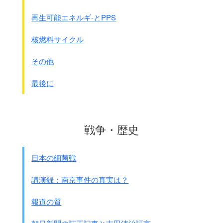
このような状態で国民基金は成功した、或は日本の謝罪は終
了したといえるのでしょうか？
再生可能エネルギ-とPPS
しかし国家間の現実問題として、
核燃料サイクル
河野談話やアジア女性基金がたとえ不十分なものであって
も、
その他
韓国を始めとした
アジア諸国では
現在の日本の立場としては最大限の謝罪だと好意的に解釈し
最後に
たのも事実でしょう。
ですから追求よりもこのあたりで鉾先を収めて
国家間の良好な関係を発展されることに重点を置き、
双方の国家が前向きに努力する方針
としました。
戦争・歴史
日本はその後表面上は謙虚にし、
経済や文化交流が進み日韓関係は良好でした。
日本の細菌戦
しかし一部のマスコミ、ジャ－ナリスト、文化人、政治家は
慰安婦問題を否定し続け、
講演録：南京事件の真実は？
最近特に政治家や政府で目立っています。
報道の質
●2015年1月5日、アメリカ国務省のサキ報道官は
記者会見で次のような内容の話をしました。