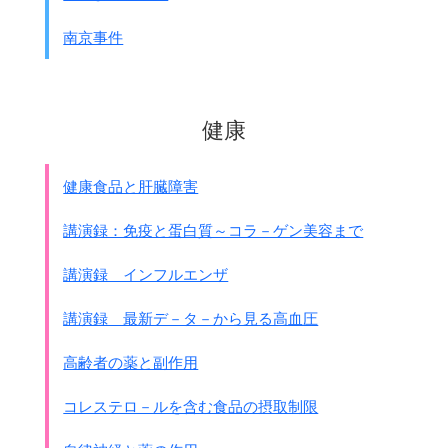
南京事件
健康
健康食品と肝臓障害
講演録：免疫と蛋白質～コラ－ゲン美容まで
講演録 インフルエンザ
講演録 最新デ－タ－から見る高血圧
高齢者の薬と副作用
コレステロ－ルを含む食品の摂取制限