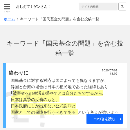
おしえて！ゲンさん！
メニュー
ホーム
キーワード「国民基金の問題」を含む投稿一覧
キーワード「国民基金の問題」を含む投
稿一覧
2020/07/08
終わりに
13:02
国民基金に対する対応は国によっても異なりますが、
韓国と台湾の場合は日本の植民地であった経緯もあり
｢
被害者への生活支援やケアは自分たちでするから,
日本は真摯の反省のもと、
日本政府にしか出来ない公式謝罪と
国家としての保障を行うべきである｣
という考えが強いよう
です。
つづきを読む