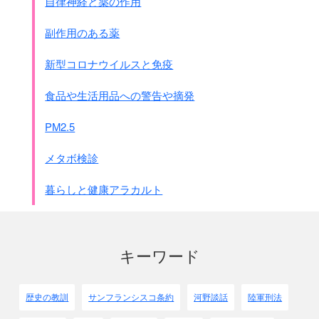
自律神経と薬の作用
副作用のある薬
新型コロナウイルスと免疫
食品や生活用品への警告や摘発
PM2.5
メタボ検診
暮らしと健康アラカルト
キーワード
歴史の教訓
サンフランシスコ条約
河野談話
陸軍刑法