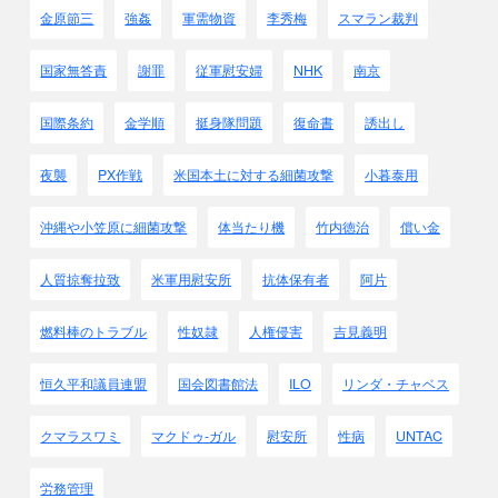
金原節三
強姦
軍需物資
李秀梅
スマラン裁判
国家無答責
謝罪
従軍慰安婦
NHK
南京
国際条約
金学順
挺身隊問題
復命書
誘出し
夜襲
PX作戦
米国本土に対する細菌攻撃
小暮泰用
沖縄や小笠原に細菌攻撃
体当たり機
竹内徳治
償い金
人質掠奪拉致
米軍用慰安所
抗体保有者
阿片
燃料棒のトラブル
性奴隷
人権侵害
吉見義明
恒久平和議員連盟
国会図書館法
ILO
リンダ・チャベス
クマラスワミ
マクドゥ-ガル
慰安所
性病
UNTAC
労務管理