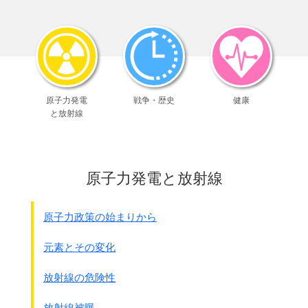
国民基金が残した問題点を少し整理します。
＊国家による
正式謝罪ではない
こと
＊被害者が求めた形ではなく、
日本政府が勝手に決めた
こと
＊強引な支給で被害者が分裂したこと
＊
日本社会の本質的な意識改革につながらなかった
＊国際社会特
に国連からは認められなかった
＊
支給地域を限定
したこと
原子力発電
戦争・歴史
健康
と放射線
河野談話を出す際の調査で、｢内閣官房内閣外政審議室｣は
慰安婦の出身地を
日本、
朝鮮半島、中国、台湾、フィリピ
ン、
インドネシア及びオランダの7ｹ国としました。
原子力発電と放射線
そのためビルマ、マレ－シア、ミクロネシア、
東チモ－ル等から元慰安婦だった女性が名乗り
出ても
すべて無視
されました。
原子力政策の始まりから
●
北朝鮮は
1992年5月に
元素とその変化
｢北朝鮮政府の被害調査委員会｣が調査を開始し、
2000年現在被害者数218名、証言者48名とされています
放射線の危険性
が、
国交がない為無視
されています。
放射線被曝