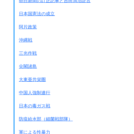
朝日新聞の訂正記事と吉田清治証言
＊村山富市首相と河野洋平官房長官が示した謝罪は、
日本が近隣諸国との関係を改善しようと努力する中で
重
日本国憲法の成立
要な一章を刻んだ。
＊
日本には近隣諸国と引き続き協力し、
阿片政策
対話を通じた友好的な方法で歴史をめぐる懸念を解消す
るよう促す
沖縄戦
これは河野談話を否定する最近の日本政府やマスコミの傾向
三光作戦
に
アメリカが釘をさしたものと思われます。
尖閣諸島
大東亜共栄圏
中国人強制連行
日本の毒ガス戦
防疫給水部（細菌戦部隊）
軍による性暴力