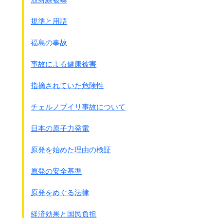
国の政策に対立しない
形での
展示内容に修正するように指示していた。
規準と用語
国策とは何でしょう？
福島の事故
アメリカは国策で原爆を落としました。
エイズ事件も環境汚染も原発事故も全て国策から出た問題で
事故による健康被害
す。
国にとって都合の悪い問題は国民に教えないようにする。
指摘されていた危険性
県民の代表である知事の発言とは思えません。
修学旅行で沖縄の基地や戦争遺跡を
チェルノブイリ事故について
見せないようにしようとの動きも出始めています。
日本全体が危険な方向に向っている今、
日本の原子力発電
このままでは沖縄は間違いなく
その危険の殆どを受け持つ事になるでしょう。
原発を始めた理由の検証
その中でも日々新しい命が誕生し、
希望に満ちた明るい生活をしなければなりません。
原発の安全基準
まさに唄の｢泣きなさい笑いなさい・・・・｣です。
原発をめぐる法律
経済効果と国民負担