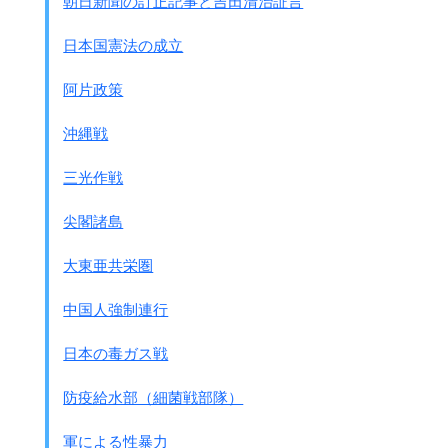
朝日新聞の訂正記事と吉田清治証言
日本国憲法の成立
阿片政策
沖縄戦
三光作戦
尖閣諸島
大東亜共栄圏
中国人強制連行
日本の毒ガス戦
防疫給水部（細菌戦部隊）
軍による性暴力