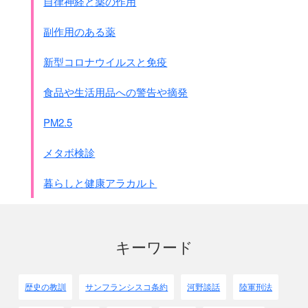
自律神経と薬の作用
副作用のある薬
新型コロナウイルスと免疫
食品や生活用品への警告や摘発
PM2.5
メタボ検診
暮らしと健康アラカルト
キーワード
歴史の教訓
サンフランシスコ条約
河野談話
陸軍刑法