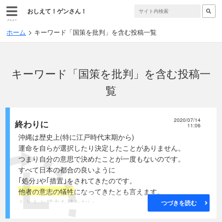
おしえて！ゲンさん！
メニュー
ホーム
キーワード「国策を批判」を含む投稿一覧
キーワード「国策を批判」を含む投稿一
覧
2020/07/14
終わりに
11:06
沖縄は歴史上(特に江戸時代末期から)
運命を自らが選択したり決定したことがありません。
つまり自分の意思で決めたことが一度もないのです。
すべて日本の都合の良いように
｢処分｣や｢措置｣をされてきたのです。
他者の意志の犠牲
になってきたとも言えます。
もともと武力を持たない、
つづきを読む
平和を愛する沖縄が