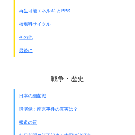
再生可能エネルギ-とPPS
核燃料サイクル
その他
最後に
戦争・歴史
日本の細菌戦
講演録：南京事件の真実は？
報道の質