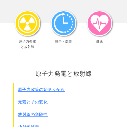
日本の権力と武力に翻弄されて苦しんだ歴史でした。
そして今度こそはと期待をかけて、
また再び裏切られる・・・・このくり返しの歴史でした。
2000年3月開館の、
新しい県立平和祈念館では
沖縄戦時の日本軍や政府を批判する展示を避けて、
原子力発電
戦争・歴史
健康
悲劇をなるべく訴えない内容に変更しようとしました。
と放射線
●琉球新報 1999年9月1日 より
来年3月に開館予定の
新しい県立平和祈念館の展示内容について、
原子力発電と放射線
稲嶺恵一知事は今年3月23日、
担当者から監修委員会で検討した
展示内容をまとめた｢展示概要説明書｣や
原子力政策の始まりから
資料館の模型などの説明を受けた。
内容を聞いた稲嶺知事は
元素とその変化
｢
県政が変わったことだし、
展示内容が変わるのは当然
でしょう｣と述べ、・・・・
放射線の危険性
さらに｢県立の資料館だし、
国策を批判するようなことはいかがなものか
｣と話し、
放射線被曝