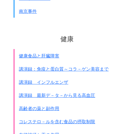
南京事件
健康
健康食品と肝臓障害
講演録：免疫と蛋白質～コラ－ゲン美容まで
講演録 インフルエンザ
講演録 最新デ－タ－から見る高血圧
高齢者の薬と副作用
コレステロ－ルを含む食品の摂取制限