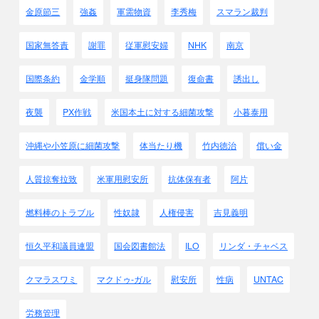
金原節三
強姦
軍需物資
李秀梅
スマラン裁判
国家無答責
謝罪
従軍慰安婦
NHK
南京
国際条約
金学順
挺身隊問題
復命書
誘出し
夜襲
PX作戦
米国本土に対する細菌攻撃
小暮泰用
沖縄や小笠原に細菌攻撃
体当たり機
竹内徳治
償い金
人質掠奪拉致
米軍用慰安所
抗体保有者
阿片
燃料棒のトラブル
性奴隷
人権侵害
吉見義明
恒久平和議員連盟
国会図書館法
ILO
リンダ・チャベス
クマラスワミ
マクドゥ-ガル
慰安所
性病
UNTAC
労務管理