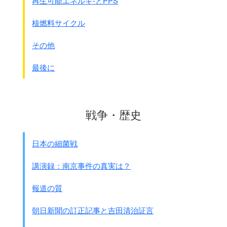
再生可能エネルギ-とPPS
果たして如何であろうか、
一言をもってこれを言うならば
核燃料サイクル
実に惨憺たる目に余るものがあるといっても
過言ではない
その他
けだし朝鮮人労務者の内地送り出しの
実情に当たっての
人質的掠奪的拉致等が
最後に
朝鮮民族に及ぼす悪影響もさることながら
送出即ち彼らの家計収入の停止を意味する
場合が極めて多い
ようである、
その統計は明らかではないが
戦争・歴史
最近の一例を上げてその間の実情を
考察するに次の様である・・・・・
日本の細菌戦
更に残留遺家族特に殊に婦女子の労働は
どうであるかに付いて調査して見るに、
講演録：南京事件の真実は？
朝鮮の都市に於て一家支柱たりし男子に
残留婦女子代替わりし得ることの
報道の質
出来ないことはもとよりであるが
農村に於ても土壌の瘠薄(痩せ細る)性と
朝日新聞の訂正記事と吉田清治証言
耕種法の特に農具の未発達、高率の小作料、
旱水害、その他各種夫役等の増加の多い