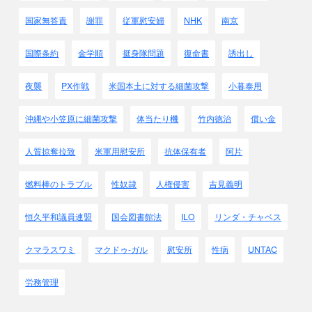
(ﾛ)労務給源
国家無答責
謝罪
従軍慰安婦
NHK
南京
朝鮮内の労務給源は既に頭打ちの状態に
あるというのが実情であると思われる・・・・
(ﾊ)動員の実情
国際条約
金学順
挺身隊問題
復命書
誘出し
徴用は別として
そ
の他如何なる方式に於ても
出動は全く拉致同様な状態
である
夜襲
PX作戦
米国本土に対する細菌攻撃
小暮泰用
それはもし
事
前に於てこれを知らせば皆逃亡するから
である
、
沖縄や小笠原に細菌攻撃
体当たり機
竹内徳治
償い金
そこで夜襲、誘出し、その他各種の方策を講じて
人質掠奪拉致の事例が多くなるのである
、
人質掠奪拉致
米軍用慰安所
抗体保有者
阿片
何故に事前に知らせば彼らは逃亡するか、
要するにそこには彼らを精神的に惹き付ける
燃料棒のトラブル
性奴隷
人権侵害
吉見義明
何物もなかったことから生ずるものと思われる、
内鮮を通じて
労務管理の拙悪極まる
ことは
恒久平和議員連盟
国会図書館法
ILO
リンダ・チャベス
往々にして彼らの
心身を破壊する事のみならず
残留家族の生活困難ないし破滅
が
クマラスワミ
マクドゥ-ガル
慰安所
性病
UNTAC
しばしばあったからである・・・・・
労務管理
注：現在日韓で徴用工問題の裁判が話題になっています。
この様に
拉致同様な状態で連行したという事です
。