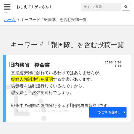
おしえて！ゲンさん！
メニュー
ホーム
キーワード「報国隊」を含む投稿一覧
キーワード「報国隊」を含む投稿一覧
2020/12/26
旧内務省 復命書
8:53
直接慰安婦に触れているわけではありませんが、
朝鮮人強制連行を証明
する文書があります。
労働者を強制連行しているのですから、
慰安婦も当然強制連行でしょう。
戦争中の朝鮮の強制連行を示す｢旧内務省資料｣です。
● 復命書 (少し読み易く整理しました)
つづきを読む
1944年(昭和19年)7月31日
内務省管理局・小暮泰用→同省管理局長
復命書