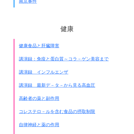
南京事件
音信不通、突然なる原因不明の死亡電報等にいたっては
その家族に対して言う言葉を知らない程
気の毒な状態である、
しかし彼ら残留家族は家計と生活に苦しみながら
健康
一日も早く帰還することを待ちあぐんで居る状態であ
る・・・・
7.
朝鮮内における労務規則の状況
健康食品と肝臓障害
並びに学校報国隊の活動状況如何
従来朝鮮内に於いては労務給源が比較的豊富であった為
講演録：免疫と蛋白質～コラ－ゲン美容まで
に
支那事変勃発後も当初は何ら総合的計画なく
講演録 インフルエンザ
労務動員は必要に応じてその都度行われた、
ところがその後動員の度数と員数が
講演録 最新デ－タ－から見る高血圧
各種階級を通じて激増されるに従って
ほぼ
大東亜戦争勃発頃より本格的労務規制
が
高齢者の薬と副作用
行われるようになったのである
しかして今日に於いては既に労務動員は
コレステロ－ルを含む食品の摂取制限
最早
頭打の状態に近づき種々なる問題を露出すつつあり
動員の成績は概して予期の成果を納め得ない状態であ
自律神経と薬の作用
る、
今その主なる点を挙げれば次の様である