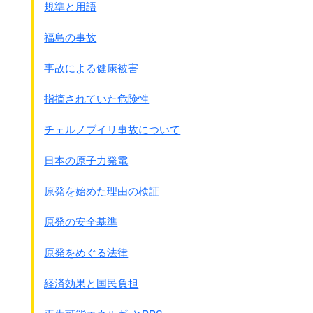
要するに朝鮮の食糧事情は都市方面の非農家は
規準と用語
殆ど正確に近い所定量の配給を受けながら尚空腹を訴
え、
福島の事故
農村人は自ら食料を生産しながら尚出来秋以外の時に於
いては
事故による健康被害
概して自家の食料にも切迫している実情である
3. 今次在勤文官加俸令改正の官界並びに
指摘されていた危険性
民間に及ぼしたる影響
省略
チェルノブイリ事故について
4. 第一線行政の実情 殊に府、邑、面における
行政浸透の現状如何
日本の原子力発電
省略
5. 私立専門学校等整備の知識階級に及ぼしたる影響
原発を始めた理由の検証
省略
6. 内地移住労務者送り出し家庭の事情
原発の安全基準
・・・・しかし戦争に勝つためには
かくの如き多少困難な事情にあっても
原発をめぐる法律
国家の至上命令によって無理にでも
内地へ送り出さなければならない
今日である、
経済効果と国民負担
しからば無理を押して内地へ送り出された
朝鮮人労務者の残留家庭の実情は