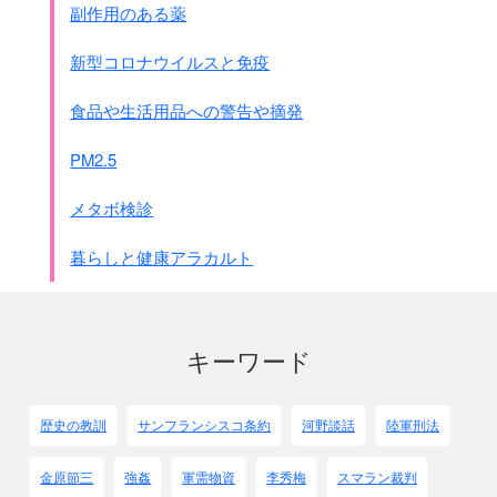
副作用のある薬
(ｲ)朝鮮に於ける労務動員の方式
おおよそ
徴用、官斡旋、勤労報国隊、出動隊
の如き
新型コロナウイルスと免疫
4つの方式がある
徴用
は今日迄のところ極めて特別なる場合は別問題
食品や生活用品への警告や摘発
として
現員徴用(これも最近の事例に属す)以外は行われなか
PM2.5
った、
しかしながら今後は徴用の方法を大いに強化活用す
メタボ検診
る必要に迫られ
かつそれが予期される事態に立ち至ったのである
暮らしと健康アラカルト
官斡旋
は従来
報国隊
と共に最も多く採用された方式
であって
朝鮮内に於ける労務動員は大体この方法によってな
されたのである
キーワード
また
出動隊
は多く地元に於ける土木工事
例えば増米用の溜池工事等への参加の様な場合に
採られつつある方式である、
歴史の教訓
サンフランシスコ条約
河野談話
陸軍刑法
しかしながら
動員を受ける民衆にとっては
徴用と官斡旋には出動隊も報国隊
も
金原節三
強姦
軍需物資
李秀梅
スマラン裁判
全く同様に解されて居る
状態である