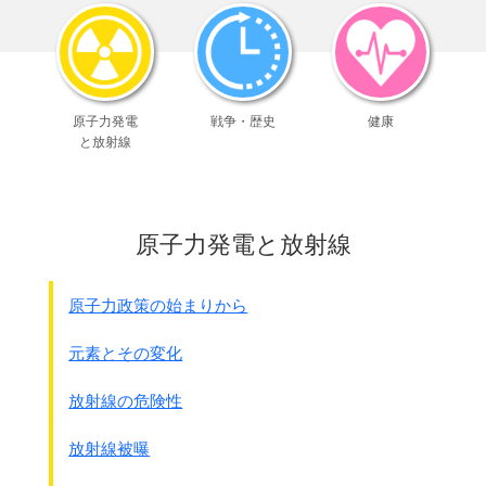
嘱託 小暮泰用
命により小職最近の朝鮮民情動向
並びに村行政の状況調査の為朝鮮へ出張したるところ
調査状況 別紙添付の通りであり 復命候也
昭和19年7月31日
原子力発電
戦争・歴史
健康
管理局長 竹内徳治殿
と放射線
目次
1. 戦時下朝鮮における民心の趨勢
殊に知識階級の動向に関する忌憚なき意見
省略
原子力発電と放射線
2. 都市および農村における食糧事情
朝鮮に於ける都市及び農村の食糧事情は
相当深刻のものあり、
原子力政策の始まりから
その実例として朝鮮に旅行する時
汽車の窓より望むるも沿線の林野に於ける
元素とその変化
松木の皮を剥きたるもの相当見受けることがあるが
沿線にあらざる深山には尚多く
放射線の危険性
近き将来に於て朝鮮の松木は或いは
枯れ死するのではないかと
放射線被曝
憂慮する人達も相当多いようである・・・・