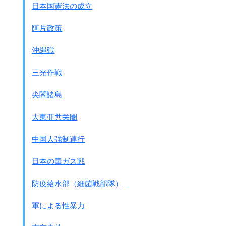
日本国憲法の成立
今日においては全家族動員して
労務に従事し以てようやく家計を維持したる農民が
阿片政策
戸主又は長男等の働き手を送出したる後
婦女子の労働をしてその損失を補償代替
沖縄戦
更に進んでは家計の好転をはかり得ない事は
明白なる事実であって、
三光作戦
この点自然的条件に恵まれ
耕種法その他営農の発達したる
尖閣諸島
内地農村と同一に考える事は出来ないのである、
いわんや朝鮮農村の婦女子は
大東亜共栄圏
その9割以上が殆ど無教育であり
青少年は徴兵実施ととそれに伴う
中国人強制連行
各種の錬成その他の行事の為に
実際的には働き手たる意義を
日本の毒ガス戦
大いに減殺されているのである
しかして送出後の家計は如何なる形においても
防疫給水部（細菌戦部隊）
補はれない場合が多い、
以上要するに送出は彼ら家計収入の停止となり
軍による性暴力
作業契約期間の更新等により長期に亘る時は
破滅を招来する者が極めて多いのである、