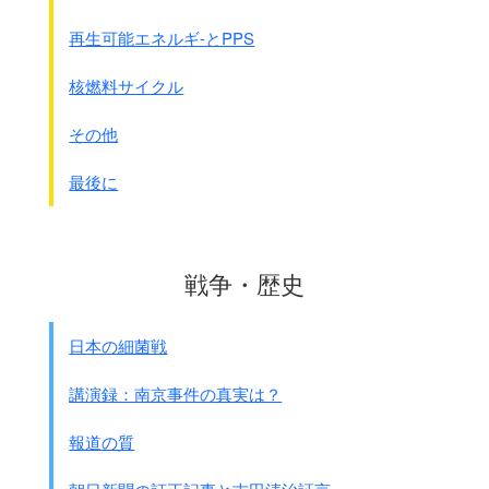
その後どうなったのか、知る人はいない・・・・
再生可能エネルギ-とPPS
●1964年3月23日 東亜日報 岡村昭彦氏の寄稿として
・・・・乗船した漁船の船長は次のように語る｢大東亜戦
核燃料サイクル
争の時、
韓国人の18歳から20歳までの乙女たちは、
その他
挺身隊という名目で連行され、
結局は全てが軍隊の娼婦にされてしまったんですよ｣
最後に
私は顔を上げることができなかった。
●1965年2月17日 京郷新聞 殉国先烈遺族会会長の寄稿
未婚女性を挺身隊との名目で拉致動員し、慰安婦にした
戦争・歴史
1970年代に入ると日本人の
キ－セン観光
に対して、
韓国の女性たちが批判を始めました。
日本の細菌戦
注：キ－セン（妓生）
昔からあった高官の接待の時に働く、
講演録：南京事件の真実は？
日本で言えば芸者のような存在。
場合によっては娼婦の役割も果たした。
報道の質
戦後その言葉だけが残り、
買春目的の外国人特に日本人男性の観光に利用され