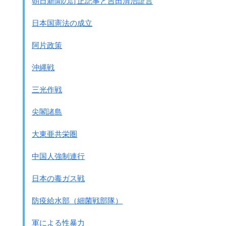
朝日新聞の訂正記事と吉田清治証言
た。
●批判の内容
日本国憲法の成立
日本男性は、戦争中同胞の女性たちを
女子挺身隊員
として
軍の力で狩り出し、
阿片政策
それを反省せず、今度は金の力でキ－センの性を弄んでい
る。
沖縄戦
ところが韓国は当時独裁政権で、
三光作戦
日本とうまくやるために国際観光振興政策をとり、
あまり問題とはなりませんでした。
尖閣諸島
注：女子挺身隊
日本軍は工場労働者として朝鮮女性を狩り出すとき
大東亜共栄圏
「女性挺身隊」という名称で、
募集、詐欺募集、強制連行を行ないました。
中国人強制連行
挺身隊という名目でありながら慰安婦にされたケ－ス
が多くありました。
日本の毒ガス戦
1977年には日本でも、松井やよりさんたちが中心になってキ
防疫給水部（細菌戦部隊）
－セン観光反対運動が始まりました。
軍による性暴力