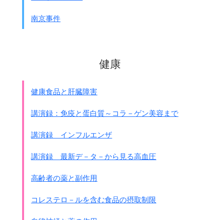
後ほど詳しく書く
吉田清治氏の証言本が出たのが1977年
です
ので、
南京事件
ここまでは吉田証言や朝日新聞報道以前になります。
1984年にシンガポ－ル特派員をしていた松井やよりさんは、
タイで韓国人の元慰安婦｢盧寿福｣さんにインタビュ－し、朝
日新聞に掲載しました。
健康
1988年、韓国梨花女子大学教授｢尹貞玉｣さんが
｢日本軍の犠牲になった同時代の女性たちを
健康食品と肝臓障害
歴史の闇の中に埋もれさせる事は出来ない。
この問題に余生を捧げたい｣と調査の為に来日
、
講演録：免疫と蛋白質～コラ－ゲン美容まで
アジア各地の取材を始めました。
1990年1月、韓国ハンギョレ新聞に尹貞玉さんが｢挺身隊取材
講演録 インフルエンザ
記｣の連載を開始。
1990年5月18日、盧泰愚大統領来日の機会に、
講演録 最新デ－タ－から見る高血圧
韓国の女性団体連合等が
｢盧泰愚大統領の訪日及び挺身隊に対する女性界の立場｣と題
高齢者の薬と副作用
する共同声明を発表し、
日本政府に真相究明と謝罪、補償を求めました。
コレステロ－ルを含む食品の摂取制限
11月、韓国挺身隊問題協議会が結成される。