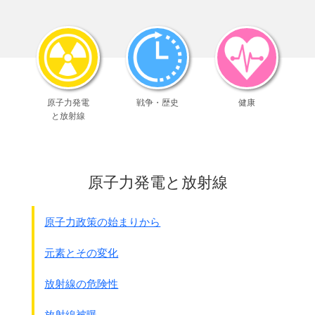
週間金曜日第1035号（2015年4月10日号）から引用し、整理
します。
●韓国の新聞に慰安婦や挺身隊のことが掲載された数
注：年の表記は1945年を45と表記します。
時期
朝鮮日報
東亜日報
中央日報
京郷新聞
合計
慰安
挺身
慰安
挺身
慰安
挺身
慰安
挺身
原子力発電
戦争・歴史
健康
婦
隊
婦
隊
婦
隊
婦
隊
と放射線
45～
0
1
0
1
0
1
3
49
50～
0
0
1
0
0
0
1
54
原子力発電と放射線
55～
0
0
0
1
0
1
2
59
原子力政策の始まりから
60～
0
0
0
1
4
4
7
64
元素とその変化
65～
0
0
1
4
0
1
2
5
10
69
放射線の危険性
70～
0
0
4
11
3
15
5
6
41
74
放射線被曝