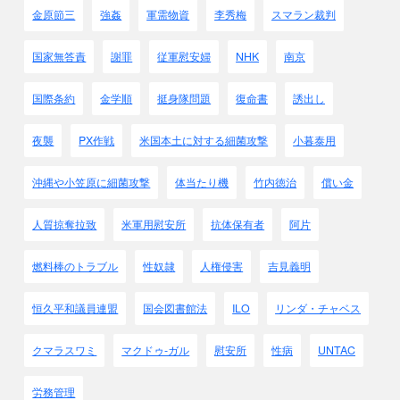
｢挺身隊｣
金原節三
強姦
軍需物資
李秀梅
スマラン裁判
日本の植民地だった朝鮮半島ではありとあらゆる名目を考え
出して朝鮮人を動員しました。
国家無答責
謝罪
従軍慰安婦
NHK
南京
多く使われた名称は「○○挺身隊」でしょう。
農村挺身隊
国際条約
金学順
挺身隊問題
復命書
誘出し
内鮮一体挺身隊
国語（日本語）挺身隊
夜襲
PX作戦
米国本土に対する細菌攻撃
小暮泰用
報道挺身隊・・・・
これらの挺身隊は男性中心で組織されましたが、1943年以降
沖縄や小笠原に細菌攻撃
体当たり機
竹内徳治
償い金
は女子の挺身隊も準備されました。
婦人農業挺身隊
人質掠奪拉致
米軍用慰安所
抗体保有者
阿片
特別女子青年挺身隊
女子救護挺身隊
燃料棒のトラブル
性奴隷
人権侵害
吉見義明
女子勤労挺身隊
女子の場合はこれらの挺身隊とは別に処女供出と言う言葉が
使われたり、
恒久平和議員連盟
国会図書館法
ILO
リンダ・チャベス
別の言葉も使われました。
各種女子挺身隊
クマラスワミ
マクドゥ-ガル
慰安所
性病
UNTAC
慰問団
歌劇団
労務管理