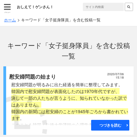
おしえて！ゲンさん！
メニュー
ホーム
キーワード「女子挺身隊員」を含む投稿一覧
キーワード「女子挺身隊員」を含む投稿
一覧
2020/07/06
慰安婦問題の始まり
15:18
慰安婦問題が明るみに出た経過を簡単に整理してみます。
韓国内で慰安婦問題が表面化したのは1970年代ですが、
決して一部の人たちが言うように、知られていなかった訳で
はありません。
韓国内の新聞には慰安婦のことが1945年ごろから書かれてい
ます
。
このことを韓国・仁徳大学講師の心理学者｢吉方べき｣氏が
つづきを読む
2014年9月に調査をしました。