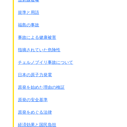
75～
1
1
4
4
3
6
4
12
30
79
規準と用語
80～
1
7
5
49
18
52
9
45
161
84
福島の事故
85～
0
4
4
33
2
11
2
15
68
89
事故による健康被害
90～
328
289
566
732
380
492
383
536
2825
94
指摘されていた危険性
注：合計数字が合っていませんが、
各新聞の記事には慰安婦と挺身隊の両方が含まれて
チェルノブイリ事故について
いることが多く、
細かい数はそれぞれですが合計は記事の数になって
日本の原子力発電
います。
中央日報は1965年9月22日の創刊です。
原発を始めた理由の検証
吉方氏が選んだ目立つ記事を書きます。
原発の安全基準
●1963年8月14日 京郷新聞
・・・・年頃の乙女たちを戦場に連行し、慰安婦にしたの
原発をめぐる法律
だ。・・・・
どれほど多くの韓国の乙女が連行され、
経済効果と国民負担