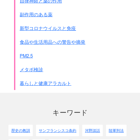
自律神経と薬の作用
｢公開書簡の内容｣
日本政府に対しては
副作用のある薬
1.日本政府は朝鮮人女性たちを従軍慰安婦として強制連行
した事実を認めること
新型コロナウイルスと免疫
2.そのことについて公式に謝罪すること
3.蛮行の全てを自ら明らかにすること
食品や生活用品への警告や摘発
4.犠牲となった人々のために慰霊碑を建てること
5.生存者や遺族たちに補償すること
PM2.5
6.こうした過ちを再び繰り返さないために、歴史教育の中
でこの事実を語り続けること
メタボ検診
韓国政府に対しては
1.日本政府から謝罪を受け取ること
暮らしと健康アラカルト
2.韓国政府が積極的に真相解明をすること
3.韓国に慰霊碑建て、日本政府から被害賠償を受け取り、
生存者がいる場合にはその被害者に補償をすること
4.不平等で屈辱的な外交関係を、自主平等外交に転換する
キーワード
こと
5.日本の韓国への歴史歪曲を訂正させ、自らも｢慰安婦｣の
被害を歴史教育に明記すること
歴史の教訓
サンフランシスコ条約
河野談話
陸軍刑法