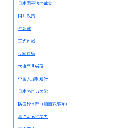
日本国憲法の成立
多くの市民が犠牲になりました。
摘発の方法としては
阿片政策
人口総精査(国勢調査)の結果も利用されました。
結局、香港の人口は1945年には
沖縄戦
50万～60万人にまで減少
しました。
食糧ですが、日本の攻撃を予想していた香港政庁は
三光作戦
大量の米を備蓄していましたが、
すべて日本軍に押えられました。
尖閣諸島
なんとか米を分けてくれるように
13人の住民代表が請願に行きましたが、
大東亜共栄圏
逆に総督命令で斬首刑になりました。
そのような中でも日本軍とコネがあれば楽に暮らせたし、
中国人強制連行
また日本軍は裕福な中国人を利用して
私腹を肥やしたそうです。
日本の毒ガス戦
●｢日本軍政期の香港経済｣から
防疫給水部（細菌戦部隊）
元中華民国衛生部長 李樹芬氏の回想
・・・・占領期には賄賂が必要であり、
軍による性暴力
かつ公然と行なわれていた。・・・・
日本人の占領地統治は混乱、無秩序であって、