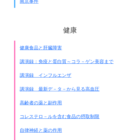
南京事件
汚職事件は下僚また上司を見習って次々と行なわれ、
果てることがなかった。・・・・
ある海軍軍人および船員は
ベトナムから米を密輸しヤミ市で売りさばいていた。
健康
朝鮮人を阿片売買、売春の手先とし、
政府専売管理処にはわずかなコミッションを
下っ端職員に与えて公金の大部分を横領した。
健康食品と肝臓障害
大陸浪人と軍閥関係者は結託して各商店から保護費を取り、
応じなければいやがらせ、妨害を働き、強奪した。
講演録：免疫と蛋白質～コラ－ゲン美容まで
各行政機構がそれぞれ職権を利用して汚職を働いた。
衛生署職員の不正は3ｹ月ごとに住民を脅迫してコレラ予防注
講演録 インフルエンザ
射をさせ、
その都度料金を取る事であった。・・・・
講演録 最新デ－タ－から見る高血圧
もっと大掛かりな汚職をやった日本人は変名で香港企業を買
収した。
高齢者の薬と副作用
疎散政策や住民迫害に関する資料や証言や資料を続けます。
コレステロ－ルを含む食品の摂取制限
●香港淪陥史 より
午前9時各家の人々は日本軍の規定によって
自律神経と薬の作用
主人を先頭に家の戸口の前に一列に並ばされ、
軍の検査を受けるために待たされた。・・・・