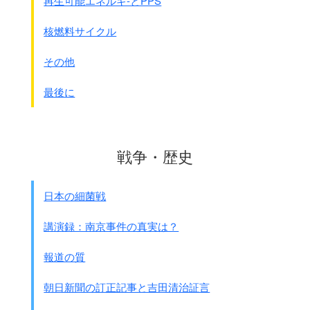
再生可能エネルギ-とPPS
身元が分かっていて故郷へ帰る者
1 自費疎散 自費で中国や満州に帰る
核燃料サイクル
失業者・極貧者・犯罪者は
2 慫慂(免費)疎散
その他
強制だが食事、旅費、宿泊は提供する
3 強制疎散 強制的に追い出す
最後に
しかしどの方法にしても強制であることには変わりありませ
ん。
戦火の中国本土に送り返されたり、
戦争・歴史
無人島に置き去りにされたり、
集団で海に突き落とされたり、
日本の細菌戦
殺されたりしました。
講演録：南京事件の真実は？
その結果1943年9月末までに、
973,000人が移動
させられました。
報道の質
中国各派の抗日分子に対しては
3,000人近い中国人やインド人を
密偵に使って摘発
をしまし
朝日新聞の訂正記事と吉田清治証言
た。
疑わしきは処罰という方針でしたから