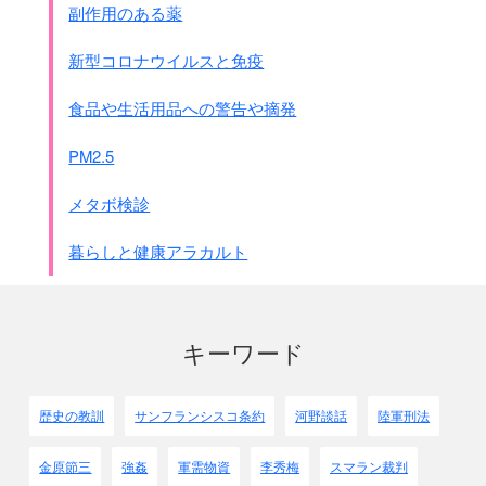
副作用のある薬
戸籍を取り出し、家族一人一人の名前を呼ぶ・・・・
その後、兵が家に立入って検査をするが、
新型コロナウイルスと免疫
部屋の中をひっくり返し、
誰かをかくまっていないかを確かめると、
食品や生活用品への警告や摘発
金目の物を掴むと出て行った。
病人の老人が家の中で寝ていたりすると、表まで引っ張り出
PM2.5
し、
挙句の果てに階段から突き落として殺してしまったり、
メタボ検診
出産直後の母子が寝ていると同じように表に放り出した。
遠方に出かけて不在の人がいたりすると、
暮らしと健康アラカルト
逃げた抗日分子だとして一
家を連れ去り拷問のあげく殺したり、
婦女は強姦されたりした。
またこの間に不注意で表を出歩いていたりすると、
キーワード
射殺されたりした。
少なく見積もっても調査中に殺された人は
2,000人にのぼるという。
歴史の教訓
サンフランシスコ条約
河野談話
陸軍刑法
●同じ香港淪陥史 より
金原節三
強姦
軍需物資
李秀梅
スマラン裁判
1943年3月、日増しに深刻化する食糧不足の解決のために、