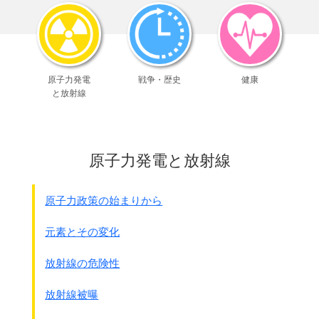
ました。
1941年12月25日、
香港のイギリス軍が降伏すると、
日本の主力部隊はジャワ方面に移動し、
独立歩兵第67大隊、68大隊、69大隊、香港砲兵隊が守備に
原子力発電
戦争・歴史
健康
つきました。
と放射線
12月29日、
ペニンシュラホテル内に香港軍政庁を発足させ、
翌1942年1月19日、
大本営直轄の香港占領地総監部が組織され、
原子力発電と放射線
磯谷廉介中将が総督に就任して占領行政の準備に入りまし
た。
2月20日には香港島セントラル地区の中国上海銀行を
原子力政策の始まりから
接収して正式に香港占領地総監部が出来ました。
｢九龍軍政指導計画｣によると、
元素とその変化
軍政の目的は、
｢香港の軍事基地化と重慶政権(国民党)覆滅のための政治的謀
放射線の危険性
略」で、
抗日分子の摘発による敵性の払拭が中心で、
放射線被曝
軍票の発行もその一環として定められました。