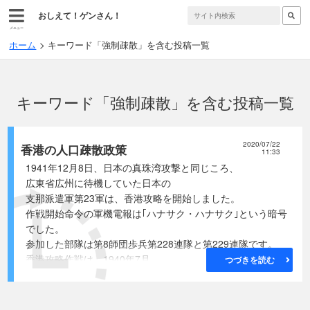
おしえて！ゲンさん！
メニュー
ホーム
キーワード「強制疎散」を含む投稿一覧
キーワード「強制疎散」を含む投稿一覧
2020/07/22
香港の人口疎散政策
11:33
1941年12月8日、日本の真珠湾攻撃と同じころ、
広東省広州に待機していた日本の
支那派遣軍第23軍は、香港攻略を開始しました。
作戦開始命令の軍機電報は｢ハナサク・ハナサク｣という暗号
でした。
参加した部隊は第8師団歩兵第228連隊と第229連隊です。
香港攻略作戦は、1940年7月
つづきを読む
参謀本部第2課の瀬島龍三大尉が作った
｢香港作戦概要｣が元になっています。
注 瀬島龍三氏は戦後日本政界・財界の黒幕として活躍し