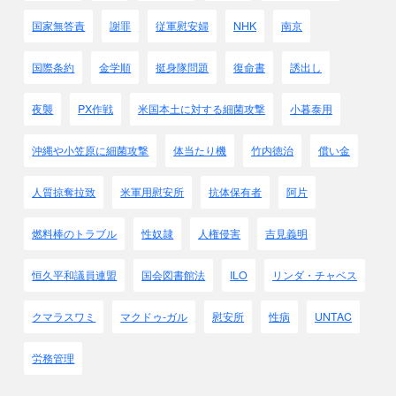
町で多くの市民を捕らえ、
国家無答責
謝罪
従軍慰安婦
NHK
南京
船で東沖に連れ出して海に投げ込んだりした。
この間、強制的に駆逐された中国人は毎日1,000人に及ん
だ。
国際条約
金学順
挺身隊問題
復命書
誘出し
●謝永光さんの話 ｢戦時日軍在香港暴行｣の著者
夜襲
PX作戦
米国本土に対する細菌攻撃
小暮泰用
日本は謝っても、金を払っても、
精算し切れないひどい事をやった。
沖縄や小笠原に細菌攻撃
体当たり機
竹内徳治
償い金
香港を占領しなくても海上を封鎖すれば
イギリス軍は降伏したのに、
人質掠奪拉致
米軍用慰安所
抗体保有者
阿片
必要のないことをやって犠牲者を出した。
人口150万を無理に減らそうとして、
燃料棒のトラブル
性奴隷
人権侵害
吉見義明
強制疎開をさせた。
道をわずか100か200メ－トル位の間隔で封鎖して、
恒久平和議員連盟
国会図書館法
ILO
リンダ・チャベス
その間にいた男や女を捕まえると
無人島に連行して捨てたりもした。
クマラスワミ
マクドゥ-ガル
慰安所
性病
UNTAC
当然だが、親を失った子どもは飢えて死んだ。
まるで地獄だった。
労務管理
道路の脇のゴミの中に子どもの頭があったとか、
人骨が捨てられていたとか・・・・