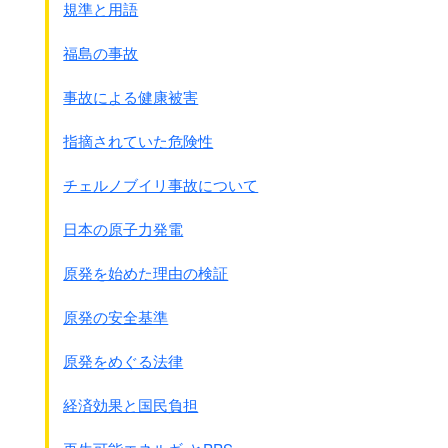
規準と用語
｢人口疎散政策と迫害｣
当時は日本による中国侵略の戦火を逃れて
福島の事故
多くの中国人が中国から香港に避難していました。
イギリスの植民地であったため安全だからです。
事故による健康被害
抗日ゲリラも香港を基地に中国で活躍していました。
そのため日本軍が占領したときは
指摘されていた危険性
人口が
200万人以上
に膨れ上がったといわれています。
人口が増え過ぎたため
チェルノブイリ事故について
食糧の不足やゲリラの暗躍が懸念されたため、
日本軍は人口を強制的に減らす事にしました。
日本の原子力発電
これを
疎散政策
といいました。
原発を始めた理由の検証
●港九地区に於ける人口疎散実施要領
1941年12月24日 原文カナ
原発の安全基準
香港、九龍地区に於ける軍作戦並びに
治安維持上取りあえず九龍地区に於ける下層階級、
原発をめぐる法律
なかんずく浮浪者を他に強制的に移住せしむるものとす
但し我が軍事基地たらしむる為の技術及び労働力は之を確保
経済効果と国民負担
するものとす
疎散させる方法としては次の3つの種類に分けました