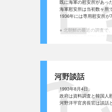
既に海軍の慰安所があっ
海軍慰安所は当初数ヶ所
1936年には専用慰安所
● 北朝鮮の最近の調査で
1928年に北朝鮮の清津
｢軍人慰安所｣があった
もしかしたらこの慰安所
☆清津市チョンアム
清津市羅南区域ブン
河野談話
もとに上海海軍慰安婦の
1993年8月4日、
● 昭和11年中に於ける在
政府は資料調査と韓国人
特殊婦女の状況及其
河野洋平官房長官は談話
在上海領事館警察署