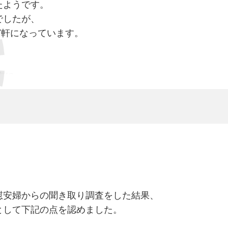
たようです。
でしたが、
が7軒になっています。
、
市に
事が分かりました。
が一番古いかもしれません。
区域芳津洞と
ゴク洞の2ｹ所
話に戻ります
留邦人の
慰安婦からの聞き取り調査をした結果、
の取締
として下記の点を認めました。
沿革誌 原文カナ