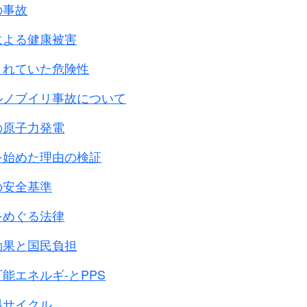
たのは、
の事故
、民間の研究を含め、充分に関心を払って参りたい。
です。
による健康被害
で
に当たって、
、
されていた危険性
｢内閣官房内閣外政審議室｣は
軍は
について｣を発表しています。
ルノブイリ事故について
しています。
の原子力発電
の調査｣
長 日記から
について
を始めた理由の検証
の安全基準
室
り、実施を取り計らう
をめぐる法律
については、
につき、
ける訴訟の提起、
効果と国民負担
を通じ、内外の注目を集めて来た。
能エネルギ-とPPS
1月の宮澤総理の訪韓の際、
謀副長 日記から
の会談においても取り上げられ、
料サイクル