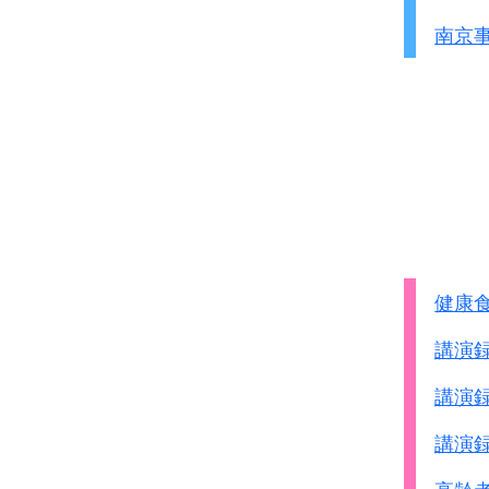
慰安土人
50名、出来る
性病等の病気による
南京
南方総軍より要求があ
防諜の必要があった
憲兵が調査選定した左記
(2)慰安所が設置された
渡航許可を申請する。
昭和7年にいわゆる
注：
慰安土人とは
同地の駐屯部隊のた
その頃から終戦まで慰
沖縄や日本国内にも軍専
その規模、地域的範囲
(3)慰安所が存在してい
今次調査の結果慰安所
日本、中国、フィリピ
健康
タイ、ビルマ（当時）
講演
香港、マカオ及び仏領
(4)慰安婦の総数
講演
発見された資料には慰
講演
また、これを推認させ
慰安婦総数を確定する