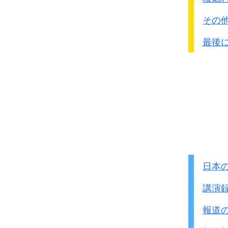
1937年12月28日
韓国側より、実態の究明
軍隊の非違いよいよ多
その
この他、他の関係諸国、
参謀2課をして各隊将
このような状況の下、
最後
参謀長より厳戒する
政府は平成3年12月よ
ついて
第2課案を南
元軍人等関係者から幅広
去る7月26日から30日
太平洋戦争犠牲者遺族会
その後中国各地に慰安所
元従軍慰安婦の人たちか
戦争が東南アジアに拡大
また、調査の過程にお
慰安所も同時に東南アジ
米国に担当官を派遣し、
沖縄においても、現地調
● 南洋方面占領地
日本
調査の具体的態様は以下
1942年1月10
調査の結果発見された資
講演
台湾総督府蜂谷照雄外事
◎調査対象機関
南洋方面占領地において
報道
警察庁、防衛庁、法務
慰安所開設の為渡航せ
労働省、国立公文書館