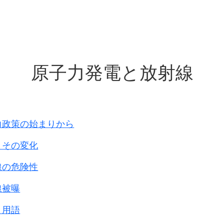
々をうろつき、
等も甘言、強圧による等、
こと多し、
に反して行なわれた。
なるほど
、当時の軍の関与の下に、
で、
を深く傷つけた問題である。
なすを可と認め
原子力発電と放射線
めて、その出生地のいかんを問わず、
種々配慮し、
て数多くの苦痛を経験され、
傷を負わされたすべての方々に対し
引き受ける。
気持ち
を申し上げる。
を我が国としてどのように表すかということについて
力政策の始まりから
北地方の
徴しつつ、
今後とも真剣に検討すべきものと考える
。
に
とその変化
史の真実を回避することなく、
名称で
訓として直視
していきたい。
線の危険性
、歴史教育を通じて、このような問題を永く記憶に留め
報によれば、
線被曝
さないという固い決意を改めて表明する。
、本邦において訴訟が提起されており、
と用語
っています。
寄せられており、