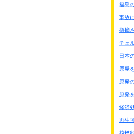
軍の慰安所が大量に出来
福島
政府としても、今後とも
1937年の南京攻略戦から
事故
上海から南京に行く途中
この河野談話を発表する
強姦事件が多発したため
指摘
発表の基になる調査をした
南京占領前に中支那方面
｢いわゆる従軍慰安婦問題
チェ
軍慰安所設置の指示を
出
日本
｢内閣官房内閣外政審議室
● 飯沼守上海派遣軍参謀
いわゆる従軍慰安婦問題
原発
1937年12月11日
平成5年8月4日
慰安施設の件、
原発
内閣官房内閣外政審議
方面軍より書類来た
1 調査の経緯
原発
12月19日
いわゆる従軍慰安婦問題
迅速に女郎屋設ける件
当事者による我が国にお
経済
長(勇)中佐に依頼す
我が国会における議論等
再生可
また、この問題は、昨年
● 上村利道上海派遣軍参
盧泰愚大統領（当時）と
核燃