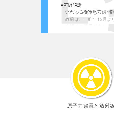
七軒は海軍下士官兵を
●河野談話
絶対に地方客に接せし
いわゆる従軍慰安婦問題
(注：軍隊用語で地方
政府は、一昨年12月よ
且つ酌婦の健康診断も
今般その結果がまとまっ
陸戦隊員及び当館警察官
今次調査の結果、長期に
毎週2回専門医をして施
数多くの慰安婦が存在し
慰安所に対しては海軍側
慰安所は、当時の
軍当
且つ新規開業を許さざる
慰安所の設置、管理及
旧日本軍が直接あるい
陸軍の慰安所は同年の3月
慰安婦の募集について
設置が始まりましたが、
その場合も
甘言、弾圧
設置をした上海派遣軍岡
本人たちの意思に反し
回想録には｢海軍を見習っ
更に、官憲等が直接こ
また、慰安所における
● 1932年3月14日
なお、戦地に移送された
原子力発電
と放射
岡部直三郎上海派遣軍
朝鮮半島が大きな比重を