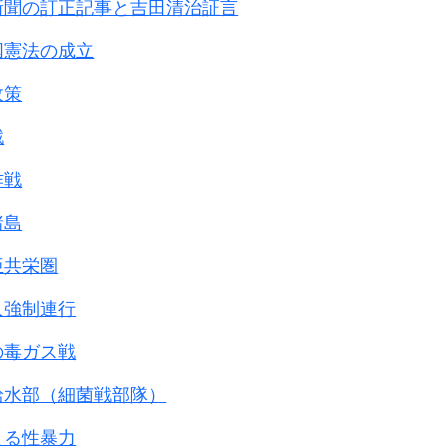
新聞の訂正記事と吉田清治証言
扱いに関し、
り
ぎたい
、元朝鮮総督府関係者、元慰安所経営者、
国憲法の成立
、歴史研究家等
対し慰安婦渡航方の件
政策
書及び出版物
返事) 1942年1月14日
査報告書、韓国挺身隊問題対策協議会、
戦
ては
会など関係団体が作成した元慰安婦の証言集等。
好ましくないので)
作戦
ての
本邦における
出版物は数多いがそのほぼすべて
を渉
船にて)渡航せしめられたし
は、すでに昨年7月6日、それまでの調査の結果につい
諸島
としては
、その後の調査もふまえ、
係りたくない為、
亜共栄圏
めたところを以下のとおり発表することとした。
てくれと書いたのですが
、
問題の実態について
人強制連行
め後で消した部分
です。
の毒ガス戦
開設は当時の軍当局の要請によるものであるが、
に関する件
よれば、旧日本軍占領地域内において
給水部（細菌戦部隊）
 1942年3月12日
強姦等の不法な行為を行い、
ルネオ｣行き
よる性暴力
醸成されることを防止する必要性があったこと。