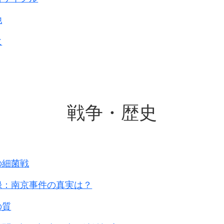
につき強い要請が寄せられた。
きがごとし、
他
地域からも本問題について強い関心が表明されている
校会報を招集し、
に
如く手続きをなさしむ・・・・
り、関係資料の調査を進めるかたわら、
京慰安所の開設審議す
く聞き取り調査を行うとともに、
までの5日間、韓国ソウルにおいて、
の協力も得て
は多数作られていきます。
戦争・歴史
ら当時の状況を詳細に聴取した。
してくると
いて、
アに作られ始めました。
米国の公文書につき調査した他、
査を行った。
における慰安所開設に関する件
の細菌戦
の通りであり、
日(原文カナ)
料の概要は別添の通りである。
録：南京事件の真実は？
部長から東郷茂徳外務大臣宛
軍側の要求により
の質
省、外務省、文部省、厚生省、
んとする者
、国立国会図書館、米国国立公文書館