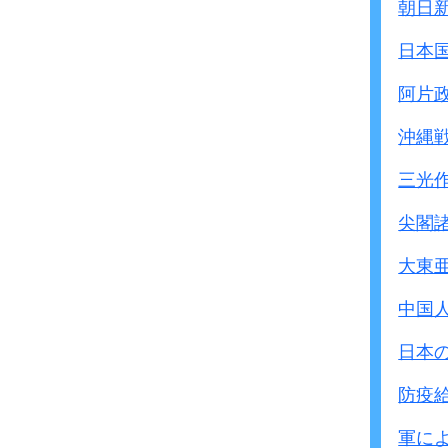
朝日
(従業者を含む)の取り
◎関係者からの聞き取
なにぶんのご指示を仰
元従軍慰安婦、元軍人
日本
慰安所付近の居住者
● 南洋方面占領地に
阿片
◎参考とした国内外の文
大臣から外事部長へ(上記の
韓国政府が作成した調
沖縄
この種の渡航者に対し
太平洋戦争犠牲者遺族
(旅券を発行することは
三光
なお、本問題につい
軍の証明書により(軍用
本問題については、政府
尖閣
注：（）内は、外務省
発表したところであるが
慰安婦にあまり
大東
本問題についてとりまと
軍で勝手にやっ
2 いわゆる従軍慰安婦
中国
軍を刺激するた
(1)慰安所設置の経緯
日本
各地における慰安所の
● 南方派遣渡航者
当時の政府部内資料に
防疫
台湾軍司令官から陸軍大臣宛
日本軍が住民に対し
陸密電第63号に関し｢ボ
軍に
その結果反日感情が