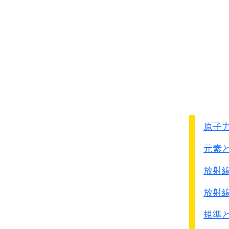
この頃、兵が女捜しに方
その
募集、移送、管理
いかがわしき話を聞く
総じて本人たちの意思
これは
軍が平時状態に
いずれにしても、本件は
避け難きことであるの
多数の女性の名誉と尊厳
むしろ積極的に施設を
政府は、この機会に、改
兵の性問題解決策に関し
いわゆる従軍慰安婦とし
その実現に着手する。
心身にわたり癒しがたい
主として永見中佐これを
心からお詫びと反省の
また、そのような気持ち
原子
その後1933年には中国東
有識者のご意見なども
平泉駐留の混成第14旅団
元素
われわれはこのような歴
｢防疫・衛生施設｣という
むしろこれを
歴史の教
放射
慰安所が出来ました。
われわれは、
歴史研究
旅団司令部の衛生業務旬
放射
同じ過ちを決して繰り返
朝鮮人芸妓酌婦35名、
なお、本問題については
規準
日本人芸妓酌婦3名とな
また、国際的にも関心が