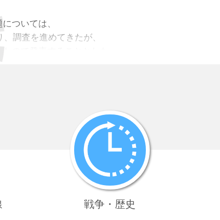
専門として
めず、
については、
とは民間の事)
り、調査を進めてきたが、
たので発表することとした。
立会いの上、
、かつ広範な地域にわたって慰安所が設置され、
行しあるほか、
たことが認められた。
とも協調取締を厳にし、
局の要請により設営
されたものであり、
こととせり・・・・
び慰安所の移送に
ついては、
は間接にこれに関与
した。
から
は、
軍の要請を受けた業者
が主としてこれに当たったが
による等、
村寧次参謀副長の
て集められた事例が数多くあり、
て作った｣とあります。
れに加担した
こともあったことが明らかになった。
生活は、強制的な状況
の下での痛ましいものであった。
については、日本を別とすれば、
線
戦争・歴史
高級参謀の日記より
占めていたが、当時の朝鮮半島は我が国の統治下にあ