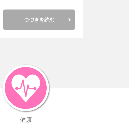
つづきを読む
、
健康
り、