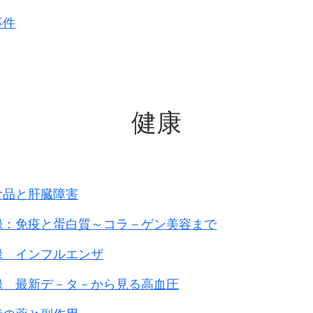
限りすることを、
兵力低下を防ぐ必要があったこと、
事件
るため、
ことなどが慰安所設置の理由
とされている。
経営者3名の
時期
上海事変が勃発したころ
台湾人慰安婦の事
です
めに慰安所が設置された旨の資料
があり、
安所が存在していたものとみられるが、
健康
用慰安所は作られました。
は戦争の拡大とともに広がりを見せた。
た地域
の存在が確認できた国又は地域は、
ン、インドネシア、マラヤ（当時）、
食品と肝臓障害
、ニュ－ギニア（当時）
録：免疫と蛋白質～コラ－ゲン美容まで
インドシナ（当時）である
録 インフルエンザ
安婦の総数を示すものはなく、
録 最新デ－タ－から見る高血圧
るに足りる資料もないので、
のは困難である。