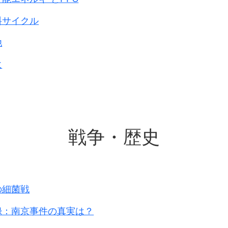
も重視せず、
する蒋系(注：国民政府系)
料サイクル
残敵、
他
見て
・・・・
軽視していた。
に
作戦
｣と呼ばれる一斉攻撃を受け
受けた日本軍は作戦を変更しました。
れる
戦争・歴史
戦が始まったのです。
の細菌戦
録：南京事件の真実は？