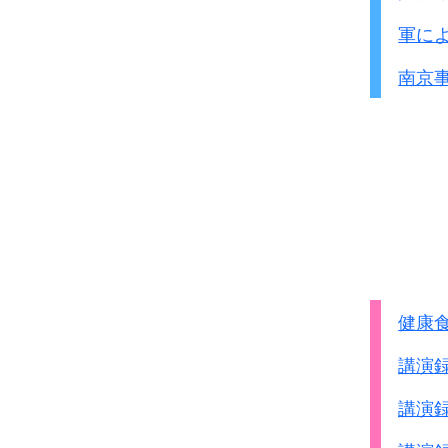
軍に
南京
健康
講演
講演