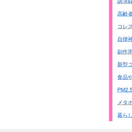
講演
高齢
コレ
自律
副作
新型
食品
PM2.
メタ
暮ら