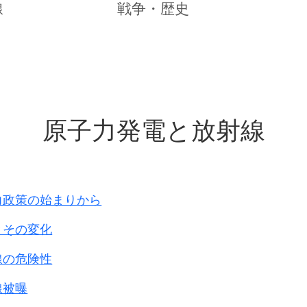
八路軍といい、
線
戦争・歴史
れました
。
原子力発電と放射線
理されない
と戦うようになったのです。
とえ政府が降伏しても
のですから、
くなります。
力政策の始まりから
いる住民を
とその変化
領の仕方をしたのですから、
線の危険性
なくなり、
線被曝
リラの村になる。