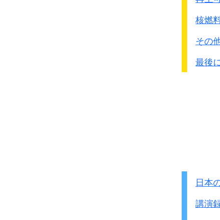
当時は中共軍を必ずし
わが占領地域に残存潜在
核燃
敗残部隊とほぼ同様の
その
または抗日匪賊程度に
たいした事はなかろうと
最後
1940年8月共産軍の｢
百団
大きな損害とショックを
それ以降三光作戦と呼ば
歴史上稀に見る残酷な作
日本
講演