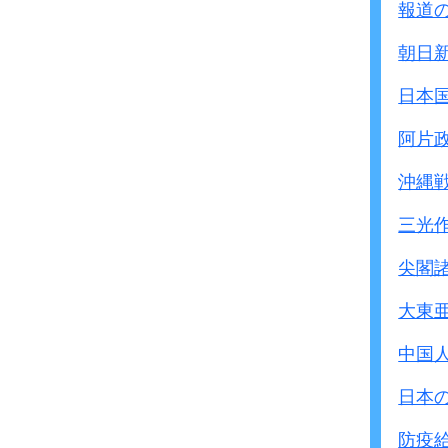
報道
朝日
日本
阿片
沖縄
三光
尖閣
大東
中国
日本
防疫