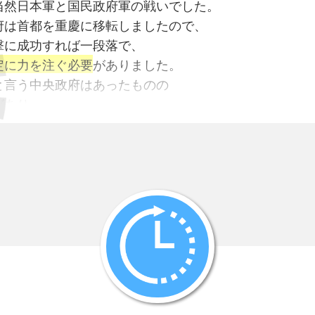
当然日本軍と国民政府軍の戦いでした。
府は首都を重慶に移転しましたので、
撃に成功すれば一段落で、
定に力を注ぐ必要
がありました。
と言う中央政府はあったものの
があり
が各地にあったのです。
りました。
安心して
発的にゲリラによる攻勢が始まりました。
党が力をつけてくると
政府軍の
隊として再編成してきました。
路軍、第三路軍、・・・・第八路軍などです。
す。