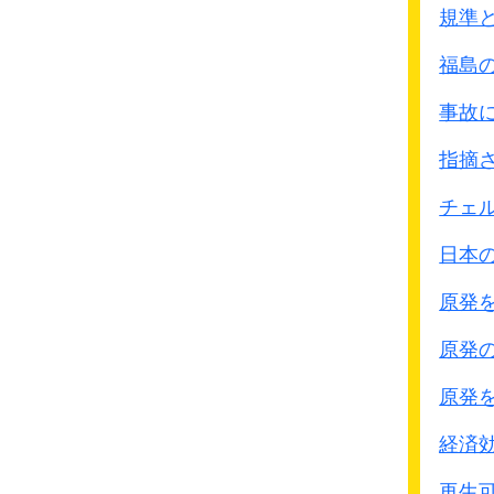
しかもゲリラ兵と村人の
規準
戦っても戦っても暖簾に
福島
むしろゲリラの襲撃で日
負けることが多くなり泥
事故
日本兵の手記にはゲリラ
指摘
襲撃されて逃げる場面が
せっかく占領してもゲリ
チェ
点と線しか確保できない
日本
しかし
日本軍中央の見方
共産軍を軽視し、
原発
あくまで敵は国民政府
と
原発
●北支那方面軍作戦
原発
戦史叢書・北支の
治安粛清の対象としての
経済
認識は不十分であった
再生可