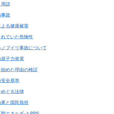
区別が一切つかないのです。
と用語
腕押し、
の事故
本軍が
沼の戦争に入りました。
による健康被害
に対する恐怖心でビクビクし、
されていた危険性
多く見られます。
ラのために
ルノブイリ事故について
状態になってきたのです。
の原子力発電
は甘く、
を始めた理由の検証
考えていたのです。
の安全基準
課高級参謀 吉原矩大佐(のち中将)の述懐
をめぐる法律
治安戦 1 から
中国共産党に対する
効果と国民負担
。
能エネルギ-とPPS