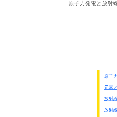
正式には国民革命軍第
原子力発電
と放射
三個師(師団)で編成さ
総司令 朱徳
第115師長 林彪
第120師長 賀龍
第129師長 劉伯承
中央政府(国民政府)に管
自主的な人民軍が日本軍
このような戦争では、た
国民全部が自主的に戦う
勝ち負けという概念がな
原子
行く先々でそこに住んで
元素
次々と敵に変えていく占
勝利はありません。
放射
攻撃をすればゲリラはい
放射
日本兵がいなくなるとゲ