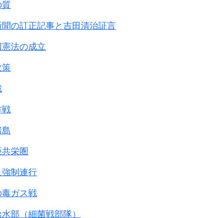
の質
新聞の訂正記事と吉田清治証言
国憲法の成立
政策
戦
作戦
諸島
亜共栄圏
人強制連行
の毒ガス戦
給水部（細菌戦部隊）