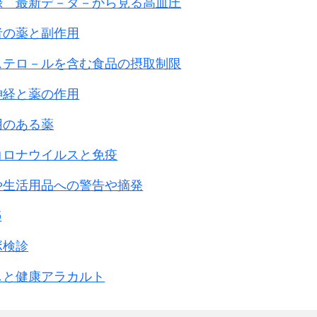
録 最新デ－タ－から見る高血圧
者の薬と副作用
ステロ－ルを含む食品の摂取制限
神経と薬の作用
用のある薬
コロナウイルスと免疫
や生活用品への警告や摘発
5
ボ検診
しと健康アラカルト