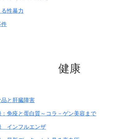
よる性暴力
事件
健康
食品と肝臓障害
録：免疫と蛋白質～コラ－ゲン美容まで
録 インフルエンザ