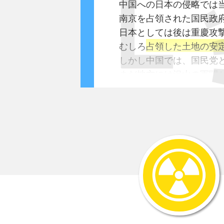
中国への日本の侵略では
南京を占領された国民政
日本としては後は重慶攻
むしろ
占領した土地の安
しかし中国では、国民党
まだ地方には沢山の軍閥
小さな政府のようなもの
共産党のゲリラ組織もあ
国民政府軍を追い出して
占領していた地域から多
その内、次第に中国共産
各地のゲリラ組織や国民
敗残兵を集め組織化し軍
新四軍、第一路軍、第二
●
日本では八路軍が有名で