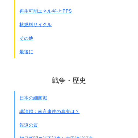
た。
再生可能エネルギ-とPPS
● 同
2月22日、
閣議でGHQ案を受け入れ方針を決め、幣原らが昭和天皇に
核燃料サイクル
報告
した。
● 同 2月25日、
その他
GHQ草案の全部の仮訳が閣僚に配布された。
● 同 2月26日、
最後に
日本政府は閣議でGHQ案に沿って憲法改正草案を作ること
に決定した。
かろうじて極東委員会の開催に間に合う
。
マッカ－サ－の天皇制を守るという計画は成功
した。
戦争・歴史
● 同
2月26日、
日本の細菌戦
極東委員会の第一回総会がワシントンで開かれた
。
講演録：南京事件の真実は？
● 同 2月26日、
国語の平易化を目指す｢国民の国語運動｣の
報道の質
代表者6人が首相官邸を訪れ、
入江俊郎法制局長官に幣原喜重郎首相宛ての建議書を手渡