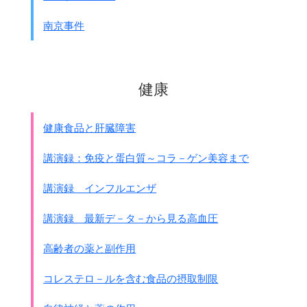
● 同 6月20日、
南京事件
天皇の諮問機関・枢密院を経て完成した
｢帝国憲法改正案｣が 第90回帝国議会に提出され、
活発な議論が始まった。
改正案は｢帝国憲法改正案｣という形で
健康
明治憲法第73条の改正手続きにより、
勅書をもって議会に提出された。
健康食品と肝臓障害
● 同 6月21日、
マッカ－サ－は帝国議会での憲法審議について声明を発表
講演録：免疫と蛋白質～コラ－ゲン美容まで
し、
極東委員会の意向を確認した。
講演録 インフルエンザ
(要旨)
国民の自由意志による民主的な選挙を経て成立した
現在の改正案は
充分に民意を代表しており、
講演録 最新デ－タ－から見る高血圧
憲法問題について国民の意思を表明する資格を有す
る。
高齢者の薬と副作用
● 同 7月13日、
帝国議会の審議がGHQの意向からずれないように極東委員
コレステロ－ルを含む食品の摂取制限
会では基本原則を発表。