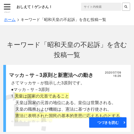
おしえて！ゲンさん！
メニュー
ホーム
キーワード「昭和天皇の不起訴」を含む投稿一覧
キーワード「昭和天皇の不起訴」を含む
投稿一覧
2020/07/09
マッカ－サ－3原則と新憲法への動き
16:26
さてマッカサ－が指示した3原則です。
●マッカ－サ－3原則
1.
天皇は国家の元首であること
天皇は国家の元首の地位にある。皇位は世襲される。
天皇の職務および機能は、憲法に基づき行使され、
憲法に表明された国民の基本的意思に応えるものとする
。
2.
戦争を放棄すること
つづきを読む
国権の発動たる戦争は、廃止する。