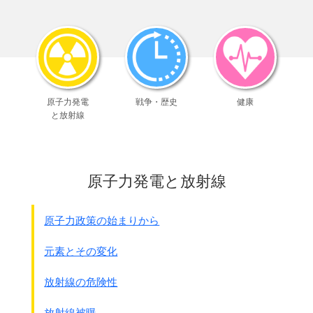
日本は、紛争解決のための手段としての戦争、
さらに自己の安全を保持するための
手段としての戦争をも、放棄する。
日本はその防衛と保護を、
今や世界を動かしつつある崇高な理想に委ねる。
日本が陸海空軍を持つ機能は、
将来
も与えられることはなく、
原子力発電
戦争・歴史
健康
交戦権が日本軍に与えられることもない
。
と放射線
3.
封建制度を廃止すること。
日本の封建制度は廃止される。
貴族の権利は、皇族を除き、
現在生存する者一代以上には及ばない。
原子力発電と放射線
華族の地位は、
今後どのような国民的または市民的な政治権力を伴うもの
ではない。
原子力政策の始まりから
予算の型は、イギリスの制度に倣うこと。
元素とその変化
●1946年2月8日、松本委員会がGHQに憲法改正要綱を提出。
GHQは拒否
。
放射線の危険性
● 同 2月13日、
放射線被曝