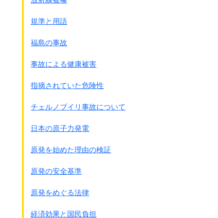
GHQが戦争放棄条項などを盛り込んだ改正案を日本側に提
示
規準と用語
東京麻布の外相公邸でGHQのホイットニ－民生局長は、
松本と吉田茂外相に9日間で起草したGHQ草案を手渡し、
福島の事故
日本政府案は受け入れられないと明言
｢最高司令官は、天皇を戦犯として取り調べるべきだとい
事故による健康被害
う
他国の圧力から
天皇を守ろうと決意している
。
指摘されていた危険性
この諸規定が受け入れられるなら，
実際問題として天皇は安泰となる｣
と語った。
チェルノブイリ事故について
● 同 2月18日、
日本の原子力発電
松本は再度GHQに｢憲法改正案説明補充｣を提出したが拒否
される
原発を始めた理由の検証
● 同 2月21日、
原発の安全基準
マッカ－サ－は幣原喜重郎首相と会談
｢私は天皇を安泰にしたいが、
原発をめぐる法律
極東委員会の議論は不愉快なものだと聞いている・・・
ソ連とオ－ストラリアは日本の復讐を恐れている｣
と語っ
経済効果と国民負担