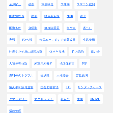
金原節三
強姦
軍需物資
李秀梅
スマラン裁判
国家無答責
謝罪
従軍慰安婦
NHK
南京
国際条約
金学順
挺身隊問題
復命書
誘出し
夜襲
PX作戦
米国本土に対する細菌攻撃
小暮泰用
沖縄や小笠原に細菌攻撃
体当たり機
竹内徳治
償い金
人質掠奪拉致
米軍用慰安所
抗体保有者
阿片
燃料棒のトラブル
性奴隷
人権侵害
吉見義明
恒久平和議員連盟
国会図書館法
ILO
リンダ・チャベス
クマラスワミ
マクドゥ-ガル
慰安所
性病
UNTAC
労務管理