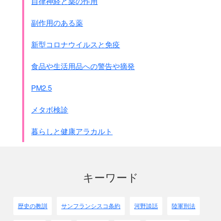
自律神経と薬の作用
次回に極東委員会の基本原則を書きます。
副作用のある薬
新型コロナウイルスと免疫
食品や生活用品への警告や摘発
PM2.5
メタボ検診
暮らしと健康アラカルト
キーワード
歴史の教訓
サンフランシスコ条約
河野談話
陸軍刑法