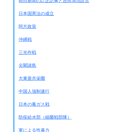
朝日新聞の訂正記事と吉田清治証言
した。
憲法の口語化の要望だった。
日本国憲法の成立
入江は作家
山本有三に極秘に依頼
した。
阿片政策
● 同 3月4日、
GHQ案にそった政府の改正案がGHQに提出された。
沖縄戦
GHQはすぐに英訳し、日本政府と協力し審議をおこなっ
た。
三光作戦
● 同 3月5日、
松本は民生局と徹夜で確定案を完成し、天皇に上奏した。
尖閣諸島
● 同 3月6日、
政府が憲法改正草案要項を発表。マッカ－サ－は承認し
大東亜共栄圏
た。
● 同
4月3日、
中国人強制連行
極東委員会が昭和天皇の不起訴方針を決定
。
● 同 4月17日、
日本の毒ガス戦
政府は憲法改正確定案を発表、細かい修正に入った。
● 同 5月3日、
防疫給水部（細菌戦部隊）
極東軍事裁判開廷
。
● 同 5月13日、
軍による性暴力
極東委員会が｢新憲法採択の諸原則｣を決定
。