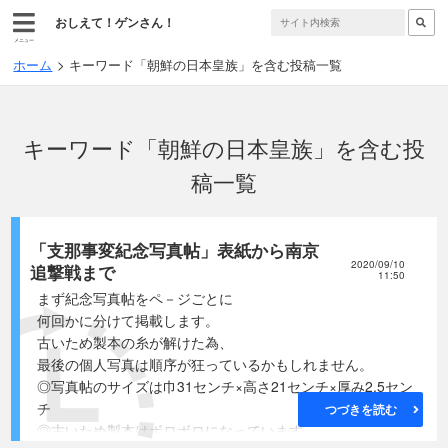
おしえて！ゲンさん！
メニュー
ホーム
キーワード「朝鮮の日本皇族」を含む投稿一覧
キーワード「朝鮮の日本皇族」を含む投
稿一覧
「支那事変紀念写真帖」表紙から南京
2020/09/10
追撃戦まで
11:50
まず紀念写真帖をペ－ジごとに
何回かに分けて掲載します。
古いため製本の糸が解けた為、
最後の個人写真は順序が狂っているかもしれません。
◎写真帖のサイズは巾31センチ×高さ21センチ×厚み2.5セン
チ
つづきを読む
◎古いため製本はボロボロになっています。