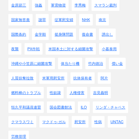
金原節三
強姦
軍需物資
李秀梅
スマラン裁判
国家無答責
謝罪
従軍慰安婦
NHK
南京
国際条約
金学順
挺身隊問題
復命書
誘出し
夜襲
PX作戦
米国本土に対する細菌攻撃
小暮泰用
沖縄や小笠原に細菌攻撃
体当たり機
竹内徳治
償い金
人質掠奪拉致
米軍用慰安所
抗体保有者
阿片
燃料棒のトラブル
性奴隷
人権侵害
吉見義明
恒久平和議員連盟
国会図書館法
ILO
リンダ・チャベス
クマラスワミ
マクドゥ-ガル
慰安所
性病
UNTAC
↓◎初代街道連隊長以下歴代連隊長
労務管理
メモに残された解説