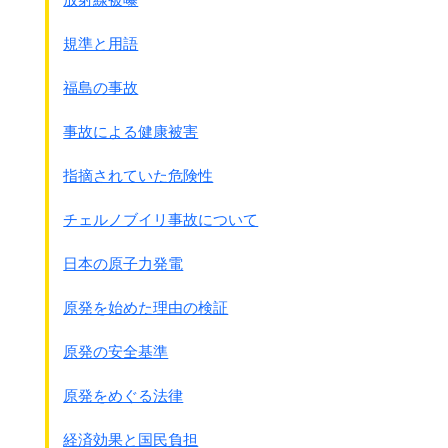
規準と用語
福島の事故
事故による健康被害
指摘されていた危険性
チェルノブイリ事故について
日本の原子力発電
次からは1ペ－ジごと全ペ－ジ掲載します
原発を始めた理由の検証
↓◎朝鮮の日本皇族から
原発の安全基準
原発をめぐる法律
経済効果と国民負担