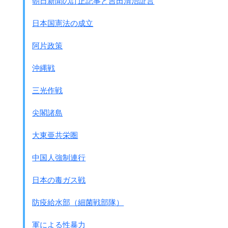
朝日新聞の訂正記事と吉田清治証言
↓◎朝香宮鳩彦王上海派遣軍司令官
(昭和天皇の叔父にあたる)から
日本国憲法の成立
野戦銃砲兵第15連隊に対する感謝状
阿片政策
沖縄戦
三光作戦
尖閣諸島
大東亜共栄圏
中国人強制連行
日本の毒ガス戦
防疫給水部（細菌戦部隊）
軍による性暴力