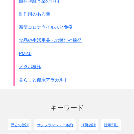
自律神経と薬の作用
副作用のある薬
新型コロナウイルスと免疫
食品や生活用品への警告や摘発
PM2.5
メタボ検診
暮らしと健康アラカルト
↓◎上海、中支那派遣軍司令官
キーワード
歴史の教訓
サンフランシスコ条約
河野談話
陸軍刑法