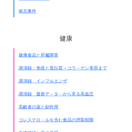
南京事件
健康
↓◎軍司令官朝香宮鳩彦王
健康食品と肝臓障害
講演録：免疫と蛋白質～コラ－ゲン美容まで
講演録 インフルエンザ
講演録 最新デ－タ－から見る高血圧
高齢者の薬と副作用
コレステロ－ルを含む食品の摂取制限