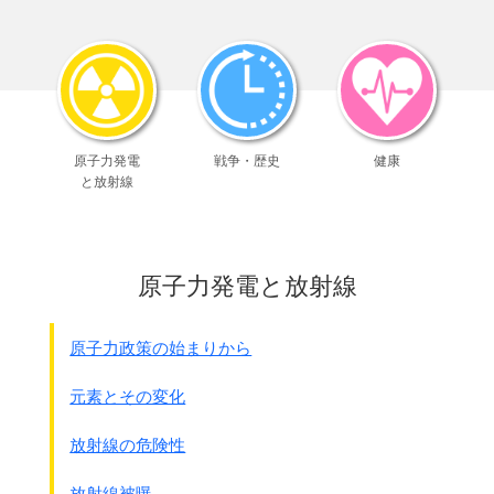
↓◎表紙
下の部分のカタカナ｢セト｣｢トカ｣は右から読んで
｢街道部隊｣｢東部72部隊｣｢東京｣｢世田谷｣上海派遣軍直轄上海
派遣軍直轄上海派遣軍直轄上海派遣軍直轄上海派遣軍直轄上
海派遣軍直轄上海派遣軍直轄上海派遣軍直轄上海派遣軍直轄
上海派遣軍直轄上海派遣軍直轄上海派遣軍直轄上海派遣軍直
原子力発電
戦争・歴史
健康
轄上海派遣軍直轄上海派遣軍直轄上海派遣軍直轄上海派遣軍
と放射線
直轄上海派遣軍直轄上海派遣軍直轄上海派遣軍直轄上海派遣
軍直轄上海派遣軍直轄上海派遣軍直轄上海派遣軍直轄上海派
遣軍直轄上海派遣軍直轄だと思われます。
原子力発電と放射線
原子力政策の始まりから
元素とその変化
放射線の危険性
放射線被曝