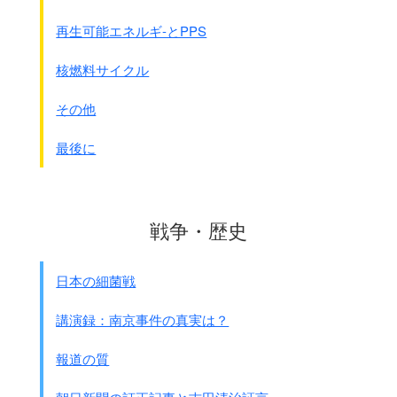
再生可能エネルギ-とPPS
核燃料サイクル
その他
最後に
戦争・歴史
日本の細菌戦
講演録：南京事件の真実は？
報道の質