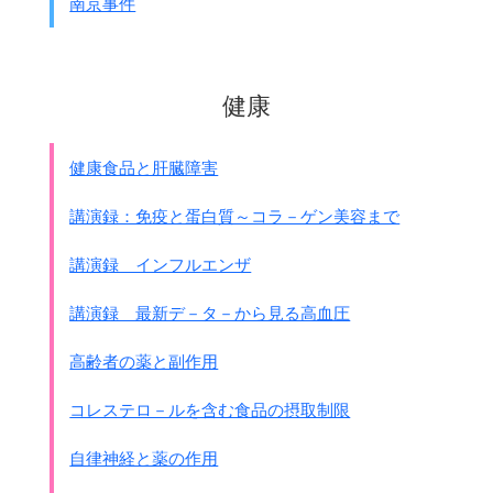
南京事件
健康
健康食品と肝臓障害
講演録：免疫と蛋白質～コラ－ゲン美容まで
講演録 インフルエンザ
講演録 最新デ－タ－から見る高血圧
高齢者の薬と副作用
コレステロ－ルを含む食品の摂取制限
自律神経と薬の作用