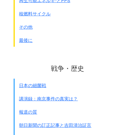
再生可能エネルギ-とPPS
福島原発の事故のあと原子力規制庁が出来たのをきっかけに
原子力基本法を始め多くの関連法案に「国家の安全保障」と
核燃料サイクル
いう文言を挿入した
のはその表れでしょう。
このことは後の項目の原子力を巡る法律で詳しく書きます。
その他
最後に
戦争・歴史
日本の細菌戦
講演録：南京事件の真実は？
報道の質
朝日新聞の訂正記事と吉田清治証言