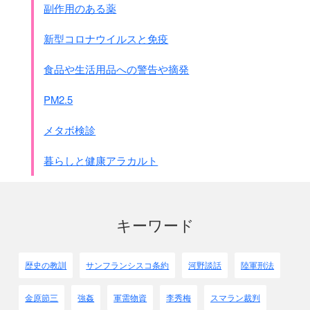
副作用のある薬
新型コロナウイルスと免疫
食品や生活用品への警告や摘発
PM2.5
メタボ検診
暮らしと健康アラカルト
キーワード
歴史の教訓
サンフランシスコ条約
河野談話
陸軍刑法
金原節三
強姦
軍需物資
李秀梅
スマラン裁判