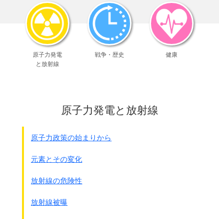
ています。
それはあくまでもいざと言うときには核兵器への転用が可能
だという主旨です。
報告書の中身です。
原子力発電
戦争・歴史
健康
注：若泉敬 京都産業大学教授で国際政治学者。佐藤栄作
と放射線
総理の個人ブレ－ンとして活躍。
沖縄の本土返還実現は実質的に若泉の陰の力と言われ
ている
●「中共の核実験と日本の安全の安全保障」から抜粋
原子力発電と放射線
若泉敬
わが国はあくまでも自ら核武装はしないという国是を貫くべ
きであると考えるが、
原子力政策の始まりから
しかしもしもそれを強いられてど
うしてもやらざるをえない
場合には何時でもやれるのだという潜在的な能力
、
元素とその変化
つまりそれに必要な科学・技術水準および工業力基盤等の総
合国力をつねに中共よりも高いレベルに引き上げておく努力
放射線の危険性
を真剣になすべきである。
そしてわが国の偉大なポテンシャルを日本国民ならびに中共
放射線被曝
を含む諸外国にはっきりと認識させ、