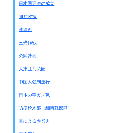
日本国憲法の成立
阿片政策
沖縄戦
三光作戦
尖閣諸島
大東亜共栄圏
中国人強制連行
日本の毒ガス戦
防疫給水部（細菌戦部隊）
軍による性暴力