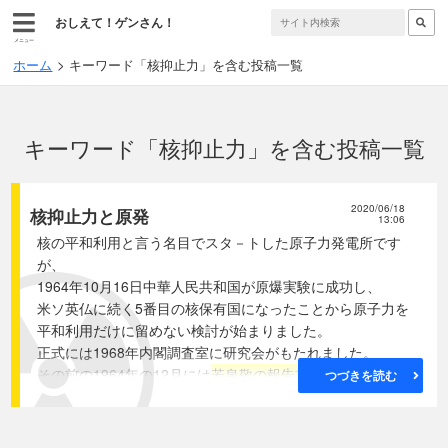
おしえて！ゲンさん！
メニュー
ホーム
キーワード「核抑止力」を含む投稿一覧
キーワード「核抑止力」を含む投稿一覧
2020/06/18
核抑止力と原発
13:06
核の平和利用と言う名目でスタ－トした原子力発電所です
が、
1964年10月16日中華人民共和国が原爆実験に成功し、
米ソ英仏に続く5番目の核保有国になったことから原子力を
平和利用だけに留めない検討が始まりました。
正式には1968年内閣調査室に研究会がもたれました。
その前の1964年の12月には
若泉敬の報告書が内閣調査室
に
つづきを読む
提出されていました。
その報告書には
核武装には反対だが、
潜在的力として原子力
発電や原子力船のような平和利用に力を注ぐべきだとかかれ