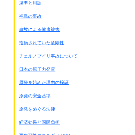
日本は充分その能力はあるが自らの信念に従ってやらないだ
規準と用語
けなのだということを内外に明示するためにも、
原子力の平和利用 （例えば商業用原子力発電や原子力商船
福島の事故
の建造から制御核融合研究に至るまで）に大いに力をそそぐ
と共に、
事故による健康被害
他方では日本が国産のロケットによって日本の人工衛星を打
ち上げる計画を優先的に検討するよう提案したい。
指摘されていた危険性
1968年には内閣調査室は極秘報告書を提出しました。
チェルノブイリ事故について
その中には「68年に稼動した東海原発の使用済み核燃料など
をふまえて、
日本がプルトニウム原爆を少数製造することは
日本の原子力発電
可能」
と書かれています。
また、1968年11月20日付の外交政策企画委員会議事録には
原発を始めた理由の検証
「
軍事利用と平和利用とは紙一重というか、二つ別々のもの
としてあるわけではない」
とも書かれています。
原発の安全基準
これらから考えると
日本の原発は先々の核兵器への転用を視
野に入れていた
ことが分かります。
原発をめぐる法律
この考えつまり「原発はいつでも核兵器を作れるという安全
保障上の核抑止力になる」と言う考えは
経済効果と国民負担
今でも受け継がれ多くの政治化の基本的考えになっていま
す。