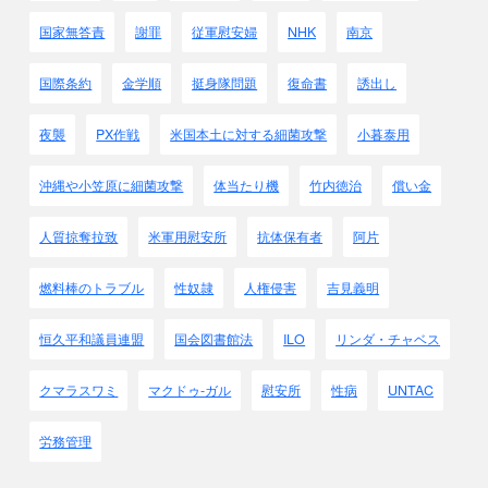
国家無答責
謝罪
従軍慰安婦
NHK
南京
国際条約
金学順
挺身隊問題
復命書
誘出し
夜襲
PX作戦
米国本土に対する細菌攻撃
小暮泰用
沖縄や小笠原に細菌攻撃
体当たり機
竹内徳治
償い金
人質掠奪拉致
米軍用慰安所
抗体保有者
阿片
燃料棒のトラブル
性奴隷
人権侵害
吉見義明
恒久平和議員連盟
国会図書館法
ILO
リンダ・チャベス
クマラスワミ
マクドゥ-ガル
慰安所
性病
UNTAC
労務管理