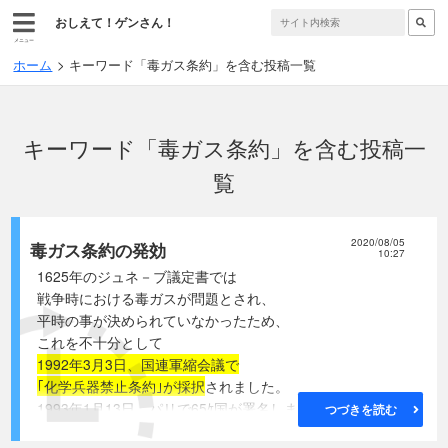
おしえて！ゲンさん！
メニュー
ホーム
キーワード「毒ガス条約」を含む投稿一覧
キーワード「毒ガス条約」を含む投稿一
覧
2020/08/05
毒ガス条約の発効
10:27
1625年のジュネ－ブ議定書では
戦争時における毒ガスが問題とされ、
平時の事が決められていなかったため、
これを不十分として
1992年3月3日、国連軍縮会議で
｢化学兵器禁止条約｣が採択
されました。
1993年1月13日、パリで65ｹ国が署名しました。
つづきを読む
条約は1997年4月29日に効力を発生しました。