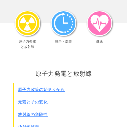
日本は1995年に批准
しました。
2012年現在署名している国は188ｹ国
になります。
条約の要点の抜粋です。
●化学兵器禁止条約(Chemocal Weapons Conventjin;CMC)
化学兵器の開発、生産、貯蔵及び使用の禁止並びに廃棄に関
原子力発電
戦争・歴史
健康
する条約
と放射線
採択 1992年(平成4年)11月30日(国連第47総会)
発効 1997年(平成9年)4月29日
日本国 署名 1993年(平成5年)1月13日
批准 1995年(平成7年)9月15日
原子力発電と放射線
第一条 一般的義務
1 締約国は、いかなる場合にも、
次のことを行わないことを約束する。
原子力政策の始まりから
(a)化学兵器を開発し、
生産その他の方法によって取得し、
元素とその変化
貯蔵しもしくは保有し又はいずれかの者に対して
直接もしくは間接に移譲すること。
放射線の危険性
(b)化学兵器を使用すること。
(c)化学兵器を使用するための
放射線被曝