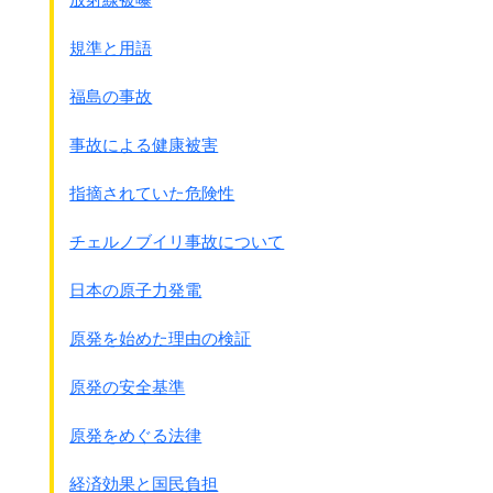
軍事的な準備活動を行うこと。
(d)この条約によって締約国に対して
規準と用語
禁止されている活動を行うことにつき、
いずれかの者に対して、
福島の事故
援助し、奨励し又は勧誘すること。
2 締約国は、
事故による健康被害
この条約に従い自国が所有し
もしくは占有する化学兵器又は自国の管理
指摘されていた危険性
もしくは管理の下にある場所に存在する
化学兵器を廃棄することを約束する。
チェルノブイリ事故について
3 締約国は、この条約に従い、
他の締約国の領域内に遺棄したすべての
日本の原子力発電
化学兵器を廃棄
することを約束する。
4 締約国は、この条約に従い、
原発を始めた理由の検証
自国が所有しもしくは
占有する化学兵器生産施設
原発の安全基準
又は自国の管理もしくは管理の下にある場所に
存在する化学兵器生産設備を
原発をめぐる法律
廃棄することを約束する。
5 締約国は、暴動鎮圧剤を戦争の方法として
経済効果と国民負担