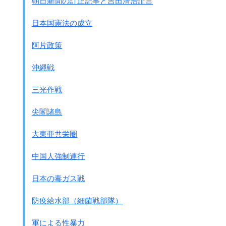
朝日新聞の訂正記事と吉田清治証言
1 締約国は、この条約が自国について
効力を生じた後30日以内に、
日本国憲法の成立
機関に対して存在するか否かを申告する
(a)化学兵器に関し、
阿片政策
ⅰ 自国が化学兵器を所有するか否か
もしくは占有するか否か又は自国の管轄
沖縄戦
もしくは管理の下にある場所に
化学兵器が存在するか否かを申告する。
三光作戦
ⅱ 自国が所有しもしくは占有する
化学兵器又は自国の管轄もしくは
尖閣諸島
管理の下にある場所に存在する化学兵器の
正確な所在地、総量及び詳細な目録を明示する。
大東亜共栄圏
Ⅴ 自国が所有しもしくは占有する
化学兵器又は自国の管轄もしくは
中国人強制連行
管理の下にある場所に存在する化学兵器の
廃棄のための全般的な計画を提出する。
日本の毒ガス戦
第四条 化学兵器
6 締約国は、検証付属書並びに合意された
防疫給水部（細菌戦部隊）
廃棄についての比率及び順序に従い、
すべての化学兵器を廃棄する。
軍による性暴力
廃棄は、この条約が自国について