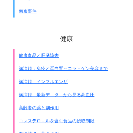
効力を生じた後2年以内に開始し、
南京事件
この条約が効力を生じたあと10年以内に完了する
。
(a) 化学兵器の廃棄のための詳細な計画を
各年の廃棄期間の開始の遅くとも
60日前までに提出すること。
健康
その詳細な計画には、当該年の廃棄期間中に廃棄す
る
すべての貯蔵されている化学兵器を含めるものとす
健康食品と肝臓障害
る。
(b) 化学兵器の廃棄のための
講演録：免疫と蛋白質～コラ－ゲン美容まで
自国の計画の実施状況に関する申告を
毎年、各年の廃棄期間の満期の後60日以内に行うこ
講演録 インフルエンザ
と。
(c) 廃棄の過程が完了した後30日以内に、
講演録 最新デ－タ－から見る高血圧
すべての化学兵器を廃棄したことを証明すること。
高齢者の薬と副作用
条約の発効にともなって、
化学兵器禁止機関(OPCW 本部オランダ)が発足しました。
コレステロ－ルを含む食品の摂取制限
その中に化学兵器について
条約加盟国が申請した内容が正しいかどうかを