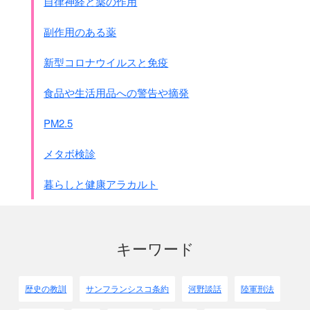
自律神経と薬の作用
抜き打ち検査もできる委員会が出来ました。
査察員は約140名ですが、
副作用のある薬
その責任者である査察局長に日本人が決まりました。
陸上自衛隊化学室長・秋山一郎一佐(48歳)です。
新型コロナウイルスと免疫
自衛隊員が国際機関の常勤幹部になるのは初めてのことで
す。
食品や生活用品への警告や摘発
このことの是非は別として、
日本の過去の化学戦を考えると因縁のようなものを感じま
PM2.5
す。
条約発効後10年たちました。
メタボ検診
中国に残した毒ガス弾の処理は、
日本政府が現地に処理工場を立てて少しずつ進み始めました
暮らしと健康アラカルト
が、
始まったばかりです。
国内ではし、調査や処理は進んでいません。
もしかしたら神栖市の地下水汚染も
キーワード
毒ガスの疑いがもたれています。
歴史の教訓
サンフランシスコ条約
河野談話
陸軍刑法