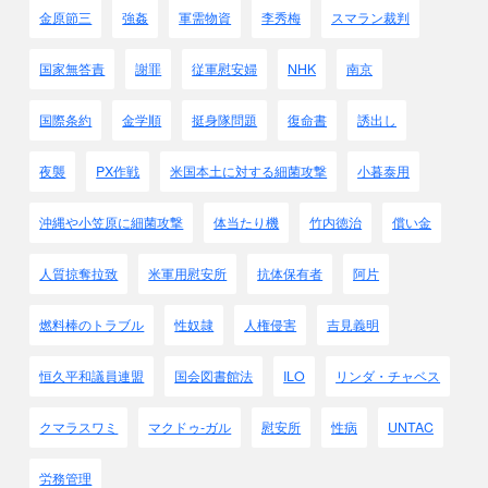
金原節三
強姦
軍需物資
李秀梅
スマラン裁判
国家無答責
謝罪
従軍慰安婦
NHK
南京
国際条約
金学順
挺身隊問題
復命書
誘出し
夜襲
PX作戦
米国本土に対する細菌攻撃
小暮泰用
沖縄や小笠原に細菌攻撃
体当たり機
竹内徳治
償い金
人質掠奪拉致
米軍用慰安所
抗体保有者
阿片
燃料棒のトラブル
性奴隷
人権侵害
吉見義明
恒久平和議員連盟
国会図書館法
ILO
リンダ・チャベス
クマラスワミ
マクドゥ-ガル
慰安所
性病
UNTAC
労務管理