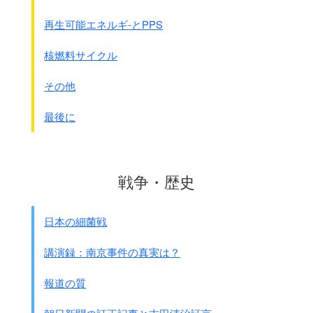
使用しないことを約束す。
第二条 定義及び基準
再生可能エネルギ-とPPS
5 ｢老朽化した化学兵器｣とは、次のものをいう。
(a)1925年より前に生産された化学兵器
核燃料サイクル
(b)1925年から1946年までの間に
生産された化学兵器であって、
その他
化学兵器として使用することが
できなくなるまで劣化したもの
最後に
6 ｢遺棄化学兵器｣とは、1925年1月1日以降に
いずれかの国が他の国の領域内に
当該他の国の同意を得ることなく遺棄した
化学兵器
(老朽化した化学兵器を含む)をいう。
戦争・歴史
注：
日本が中国に置いてきた毒ガス
です
7 ｢暴動鎮圧剤｣とは、
日本の細菌戦
化学物質に関する付属書の
表に掲げていない化学物質であって、
講演録：南京事件の真実は？
短時間で消失するような
人間の感覚に対する刺激又は行動を困難にする
報道の質
身体への効果を速やかに引き起こすものをいう。
第三条 申告