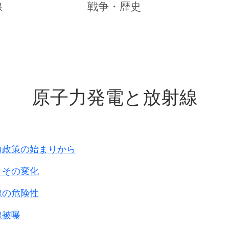
強化しました。
線
戦争・歴史
的抵抗は終了し、
軍司令官牛嶋中将と
壊しました。
戦と言われているのです。
原子力発電と放射線
本軍兵士は半ば野盗化し、
げ回り、
過ぎてから投降する者もいました。
ばさみになった住民の多くが
に会っています。
力政策の始まりから
とその変化
光作戦、従軍慰安婦問題、
線の危険性
・・
線被曝
た日本軍は