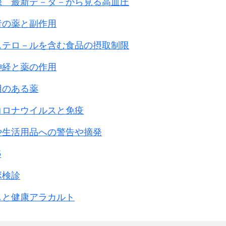
録 最新デ－タ－から見る高血圧
者の薬と副作用
ステロ－ルを含む食品の摂取制限
神経と薬の作用
用のある薬
コロナウイルスと免疫
や生活用品への警告や摘発
5
ボ検診
しと健康アラカルト