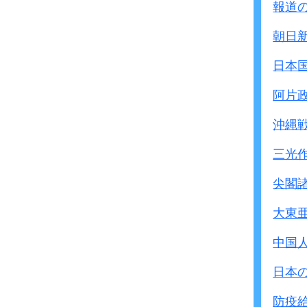
報道
朝日
日本
阿片
沖縄
三光
尖閣
大東
中国
日本
防疫