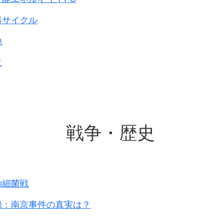
料サイクル
他
に
戦争・歴史
の細菌戦
録：南京事件の真実は？