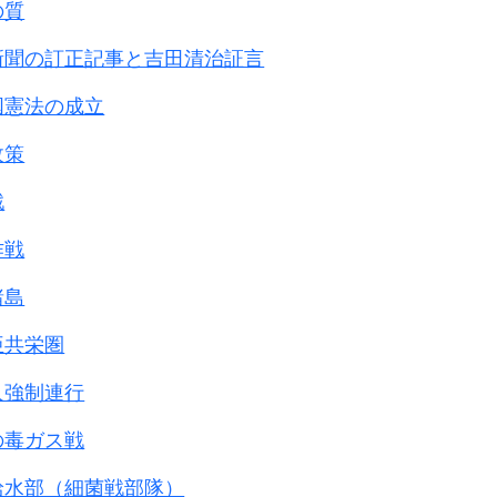
の質
新聞の訂正記事と吉田清治証言
国憲法の成立
政策
戦
作戦
諸島
亜共栄圏
人強制連行
の毒ガス戦
給水部（細菌戦部隊）