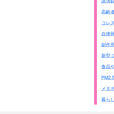
講演
高齢
コレ
自律
副作
新型
食品
PM2.
メタ
暮ら