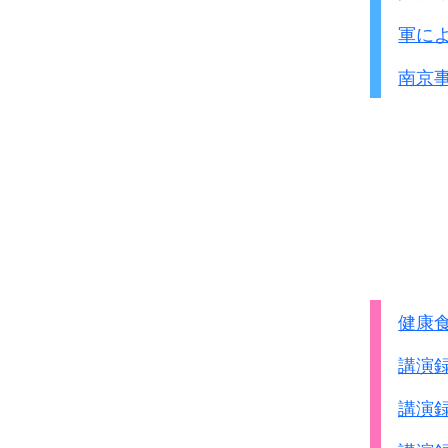
軍に
南京
健康
講演
講演