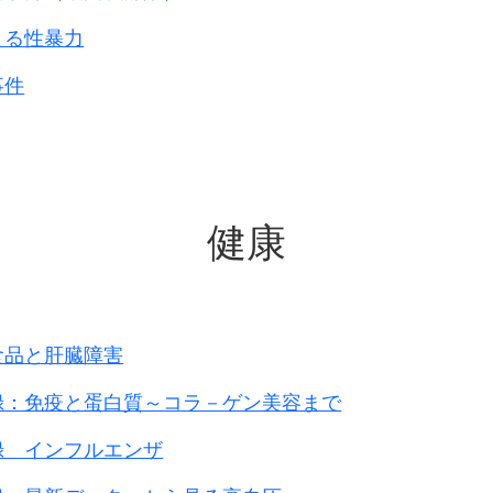
よる性暴力
事件
健康
食品と肝臓障害
録：免疫と蛋白質～コラ－ゲン美容まで
録 インフルエンザ