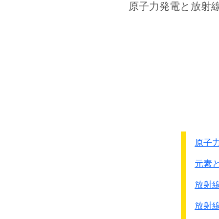
沖縄南部に対する攻撃を
原子力発電
と放射
6月19日、日本軍の組織
23日に沖縄守備軍第32
長参謀長の自害で軍は崩
そのために6月23日が終
その後統制をなくした日
住民を巻き添えにして逃
8月15日を過ぎ10月を
アメリカ軍と日本軍の板
悲劇的な忌まわしい事件
原子
元素
中国侵略で南京事件、三
放射
細菌部隊、毒ガス戦・・
放射
数々の非人道的行為をし