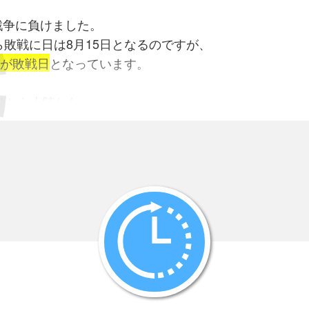
は戦争に負けました。
敗戦に日は8月15日となるのですが、
日が敗戦日
となっています。
たりから上陸した
は、
ぼ全島を制圧しました。
の暮らしは元に戻り、
ながら再開を始めました。
本軍兵士は逃げ回り
島や洞窟にこもっていました。
で、
の面倒をみたり支配されたりで、
いられました。
カ軍は