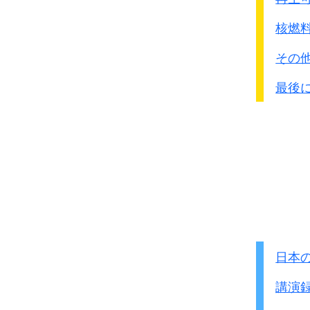
核燃
その
最後
日本
講演