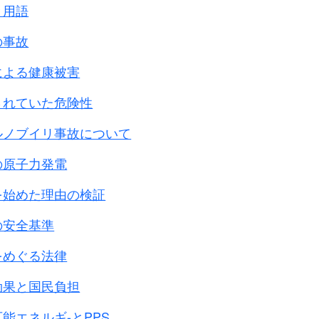
人)に対して
と用語
のあるところです。
の事故
ない特徴として
殺や虐待がありました。
による健康被害
との多い｢集団自決｣は、
されていた危険性
ったこと、
ということも大きな特徴です。
ルノブイリ事故について
も日本兵の方が怖かった
」
の原子力発電
た
｣ということはどういうことだったのか？
カ軍
兵士の死亡者合計よりも
を始めた理由の検証
った
事も特徴です。
の安全基準
をめぐる法律
効果と国民負担
能エネルギ-とPPS