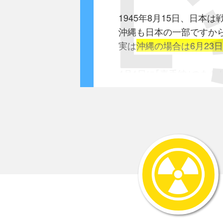
1945年8月15日、日本
沖縄も日本の一部ですから
実は
沖縄の場合は6月23
4月1日に｢嘉手納｣のあ
アメリカ軍中心の連合軍
5月には南部を除いてほ
そして連合軍の下に人々
農作業や学校等も不完全
各地に散らばっていた日
｢徹底抗戦｣を口実に山や
昼間はアメリカの統治下
夜になると日本の敗残兵
住民はかなりの苦労を強
そして6月に入ってアメリ