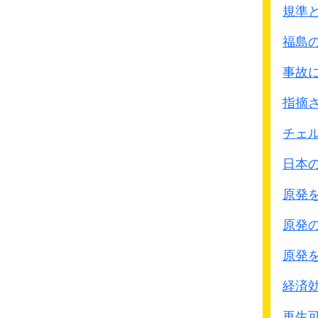
自国の領土で自国民(沖縄
規準
どの様に振舞ったか関心
福島
沖縄戦では世界にも類の
軍隊による自国民への虐
事故
また美化されて語られるこ
指摘
軍による強制がかなりあ
つまり自殺ではなかった
チェ
よく言われる「
米兵より
日本
｢
軍隊は住民を守らなかっ
そして、日本軍とアメリ
原発
住民の死亡者の方が多か
原発
原発
経済
再生可