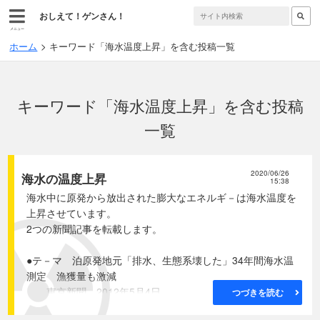
おしえて！ゲンさん！
メニュー
ホーム
キーワード「海水温度上昇」を含む投稿一覧
キーワード「海水温度上昇」を含む投稿
一覧
2020/06/26
海水の温度上昇
15:38
海水中に原発から放出された膨大なエネルギ－は海水温度を
上昇させています。
2つの新聞記事を転載します。
●テ－マ 泊原発地元「排水、生態系壊した」34年間海水温
測定 漁獲量も激減
東京新聞 2012年5月4日
つづきを読む
国内の原発でただ1基運転中で、5日に停止する北海道電力