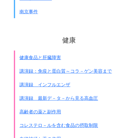
南京事件
健康
健康食品と肝臓障害
講演録：免疫と蛋白質～コラ－ゲン美容まで
講演録 インフルエンザ
講演録 最新デ－タ－から見る高血圧
高齢者の薬と副作用
コレステロ－ルを含む食品の摂取制限