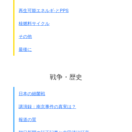
●テーマ「帰ってきた本来の海」玄海原発停止 温排水減り
東京新聞 2014年3月11日
再生可能エネルギ-とPPS
運転停止が続く九州電力玄海原発（佐賀県玄海町）のそば
の海域で生態系が変化している。
核燃料サイクル
独自に潜水調査した地元のダイバ－が明らかにした。
キビナゴやギンガメアジなど南方系の魚がいなくなり、
その他
稼働時には見られなかったコンブ科の海藻が育っていると
いう。
最後に
研究者は｢原発からの温排水による海水温の上昇が止ま
り、本来の生物が戻ってきた｣とみる。
調査したのは佐賀県唐津市のダイビングショップ経営浪口
志郎さん（67）。
戦争・歴史
2月26日、1,2号機の放水口から沖に5ﾒ-ﾄﾙの海中をビデオ
撮影。
日本の細菌戦
原発が4基とも稼働していた2006年の同じ日に同じ場所で
撮影した映像と比較した。
講演録：南京事件の真実は？
8年前はむき出しだった岩肌には、南方系の魚が好んで食
べていた海藻が育ち、海底にはナマコや
報道の質
アワビ、サザエも。泳ぐ魚はメジナやクロダイのど周辺の
海域とほぼ同じだった。