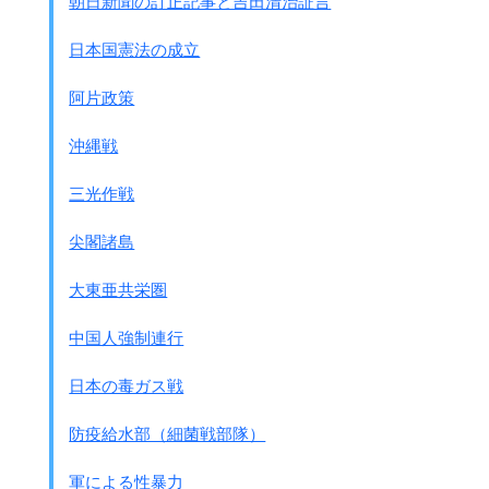
朝日新聞の訂正記事と吉田清治証言
九電によるとタービンを回す蒸気の冷却に海水を使い、最
大7度上昇した水を海に戻す。
日本国憲法の成立
原発稼働時の温排水放出量は1,2号機で毎秒74ﾄﾝ、3,4号機
は同164ﾄﾝ。
阿片政策
原発停止中も使用済み核燃料を冷却させるが、温排水量は
少なく、温度も海水とほぼ変わらない。
沖縄戦
京都大学舞鶴水産実験所長の益田玲爾准教授（魚類心理
学）は「原発稼働時、近くの海水は周辺より約2度高い。
三光作戦
関西電力高浜原発（福井県）のそばに潜っても、南方系の
毒ウニが死滅し、特産のムラサキウニが増えていた」と話
尖閣諸島
す。
大東亜共栄圏
中国人強制連行
日本の毒ガス戦
防疫給水部（細菌戦部隊）
軍による性暴力