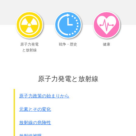
泊原発3号機（北海道泊）。
そこから5ｷﾛほど離れた岩内町の学習塾経営、斉藤武一さ
ん（59）は原発から流れ出る温排水を監視しようと、
1978年から34年間、ほぼ毎日、近くの波止場で海水の温
度を測り続けてきた。
長年積み上げたデ－タを基に「原発は環境破壊につなが
る」。
原子力発電
戦争・歴史
健康
原発ゼロには「まだスタ－ト地点」と表情を緩めない。
と放射線
海の向こうに泊原発を望む岩内港。
斉藤さんは波止場からロ－プでバケツをつるし、慣れた手
つきで海水をくみ上げ、温度計を確認した。
｢年間の平均水温は、自然変動を差し引いても、30年で0.3
原子力発電と放射線
度上がった｣
岩内港を代表する海産物、スケトウダラの漁獲量は今や最
盛期の1割以下に。
原子力政策の始まりから
漁業の衰退で、町の人口も1万4千人余りとピ－ク時の6割
ほどに減った。
元素とその変化
｢原発の排水が魚場の生態系に悪影響を与えた。岩内を壊
した｣と言い切る。
放射線の危険性
斉藤さんが原発に疑問を持ったのは大学時代。
本で読んだ｢原発は産業を奪い、地域を壊す｣との言葉に衝
放射線被曝