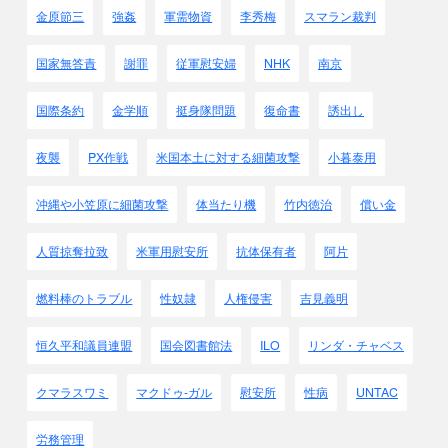
金原節三
強姦
軍需物資
李秀梅
スマラン裁判
国家無答責
謝罪
従軍慰安婦
NHK
南京
国際条約
金学順
挺身隊問題
復命書
誘出し
夜襲
PX作戦
米国本土に対する細菌攻撃
小暮泰用
沖縄や小笠原に細菌攻撃
体当たり機
竹内徳治
償い金
人質掠奪拉致
米軍用慰安所
抗体保有者
阿片
燃料棒のトラブル
性奴隷
人権侵害
吉見義明
恒久平和議員連盟
国会図書館法
ILO
リンダ・チャベス
クマラスワミ
マクドゥ-ガル
慰安所
性病
UNTAC
労務管理