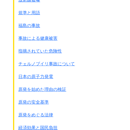
撃を受けた。
そのころ、泊村で原発の誘致が進んでいた。
規準と用語
大学を中退して岩内町に戻った後、海水温の測定を始め
た。
福島の事故
原発による環境破壊を「素人なりの方法で証明しよう」と
考えた。
事故による健康被害
当時は公立保育所に勤めながら、測定を続けた。
上司からは｢公務員らしくしろ｣と叱られた。
指摘されていた危険性
｢防波堤では後ろに気をつけろ｣と嫌がらせのはがきも届い
た。
チェルノブイリ事故について
転機は、昨年3月の東京電力福島第一原発の事故直後。
「原発に対する国民の意識が根底から変わった」
日本の原子力発電
この1年余りに道内で91回の講演に招かれ、計1万人以上に
海水温の話をした。
原発を始めた理由の検証
近所のス－パ－でも町民から「がんばってるね」と声をか
けられ、
原発の安全基準
今まで見向きもされなかった活動が共感を得ているとの手
ごたえを感じる。
原発をめぐる法律
以下省略
経済効果と国民負担