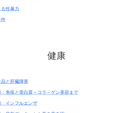
よる性暴力
事件
健康
食品と肝臓障害
録：免疫と蛋白質～コラ－ゲン美容まで
録 インフルエンザ