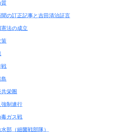
の質
新聞の訂正記事と吉田清治証言
国憲法の成立
政策
戦
作戦
諸島
亜共栄圏
人強制連行
の毒ガス戦
給水部（細菌戦部隊）