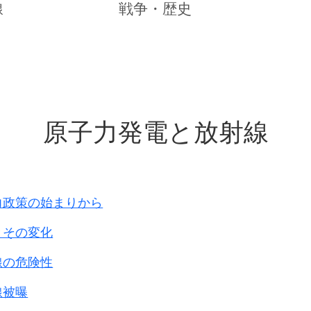
－ドを遅くする（スピ－ドが遅くなった中性子は熱中性
線
戦争・歴史
用する
々なタイプの原子炉に分類されます。
ル｣
させると核分裂を起こします。
原子力発電と放射線
中性子を放出し、その中性子が他のウランに衝突してま
裂が拡大しますから余分な熱中性子をウランに衝突しな
す。
自由に動き回り、
力政策の始まりから
しますから分裂は停止します。
とその変化
棒や束ねた集合体の隙間に入ります。
とき瞬間的に制御棒が挿入され核分裂は停止します。
線の危険性
射性元素は崩壊を続け膨大な熱（エネルギ－）を出しま
線被曝
却する必要があります。