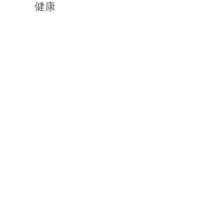
子とも呼ばれる）
健康
たウランは分裂します。
いように吸収する必要があり
す。