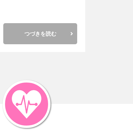
つづきを読む
ルギ－）を作ります。
するし、
必要です。