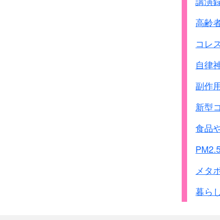
講演
高齢
コレ
自律
副作
新型
食品
PM2.
メタ
暮ら