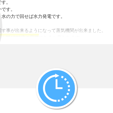
です。
かです。
、水の力で回せば水力発電です。
回す事が出来るようになって蒸気機関が出来ました。
た時1600倍の容積
になると言われます。
を回すことが一般的に行なわれています。
その発熱で水を沸騰させて蒸気を作るのです。
、木屑・・・・そして
原子力発電
です。
原子力の場合はウランを分裂（燃やす）させて熱（エネ
に中性子をぶつけますが、分裂が急速に進行すると爆発
ぎてもウランを上手く分裂させることが出来ません。
は強大なために必要以上な過熱を防ぐため絶えず冷却が
には難しいコントロ－ルが必要になります。
子の数を一定に保つ