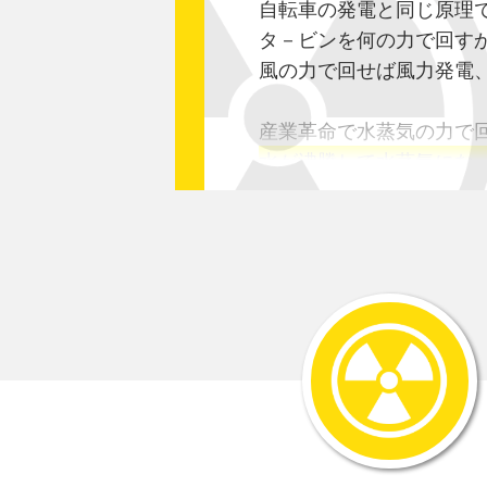
自転車の発電と同じ原理
タ－ビンを何の力で回す
風の力で回せば風力発電
産業革命で水蒸気の力で
水が沸騰して水蒸気になっ
その膨張圧力でタ－ビン
要するに何かを燃やして
石炭、石油、ガス、ゴミ
原理は単純なのですが、
分裂させるためにウラン
中性子のスピ－ドが早す
また分裂時のエネルギ－
上手く分裂を進めるため
●ウランにぶつける中性