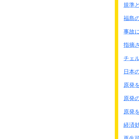
今回の福島の事故ではせ
規準
地震による破損で水が抜
福島
その他に水（軽水）や原
事故
｢減速材の違い｣
指摘
通常の中性子は高速中性
そのため減速材で中性子
チェ
減速材として日本では通
日本
軽水とは普通の水
の事で
そのため日本の原子炉は
原発
沸騰水型や加圧水型につ
原発
そのほかの減速材には重
●重水
原発
水はH2Oですがその場
重水はH－2です。
経済
H－1には中性子があり
再生可