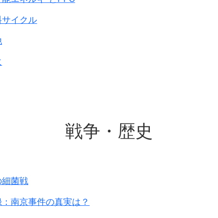
だけ重いので重水と言われます
。
て有名なのは事故を起こしたチェルノブイリです。
料サイクル
他
基本的には減速剤を兼ねて水が使われます。
に
液体金属なども利用されます。
速増殖炉「もんじゅ」では液体ナトリウムが利用されて
戦争・歴史
の細菌戦
録：南京事件の真実は？