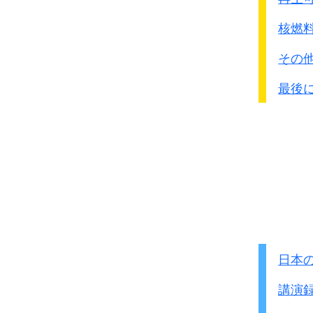
そのため中性子1個分
＊黒鉛を利用する炉とし
核燃
その
｢冷却材の種類｣
水は冷却効果が高いので
最後
その外には重水、ガス、
●実現の可能性がない高
日本
講演