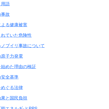
っかく核分裂は停止したのに
と用語
けてメルトダウンをしてしまいました。
の事故
子炉の構造物も中性子を吸収します。
による健康被害
されていた危険性
子と言われ飛ぶスピ－ド速いためウランを通過してしま
のスピ－ドを遅くして熱中性子にします。
ルノブイリ事故について
常軽水を使用します。
の原子力発電
す。
沸騰水型軽水炉とか加圧水型軽水炉などと軽水炉と言わ
を始めた理由の検証
いては後ほど説明します。
の安全基準
水を使用する重水炉や黒鉛を利用する黒鉛炉があります
をめぐる法律
合のH（水素）の内容ですが
、通常の水はH－1
です。
効果と国民負担
ませんが、H－2には中性子が1個含まれます。
能エネルギ-とPPS