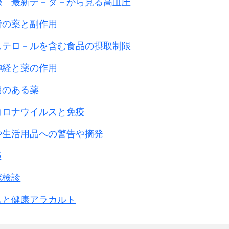
録 最新デ－タ－から見る高血圧
者の薬と副作用
ステロ－ルを含む食品の摂取制限
神経と薬の作用
用のある薬
コロナウイルスと免疫
や生活用品への警告や摘発
5
ボ検診
しと健康アラカルト