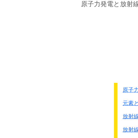
●減速剤で中性子のスピ
原子力発電
と放射
●加熱を防ぐ冷却材を使
これらの制御の方法で色
｢中性子の数のコントロ－
ウランに熱中性子を衝突
分裂したウランは数個の
そのままでは連鎖的に分
ます。
主として制御棒が働きま
制御棒を抜くと中性子は
原子
挿入すると中性子を吸収
元素
制御棒は核燃料ウランの
事故やトラブルがあった
放射
核分裂が停止した後も放
放射
そのため数年間は水で冷