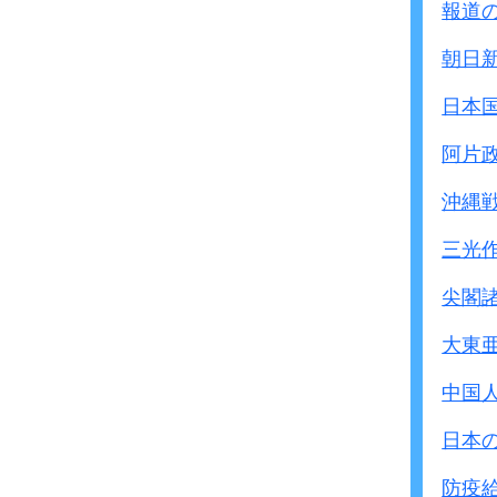
報道
朝日
日本
阿片
沖縄
三光
尖閣
大東
中国
日本
防疫