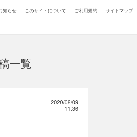
お知らせ
このサイトについて
ご利用規約
サイトマップ
稿一覧
2020/08/09
11:36