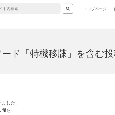
トップページ
ワード「特機移牒」を含む投
りました。
人間を