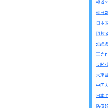
日本軍の
1
万人がコレラ・
報道
1200人以上の兵士が死亡
朝日
● 日本軍人証言 川島清
日本
1949年12月25日、ﾊ
阿片
長くなるため国家検事
答弁のみ書きます。
沖縄
尚原文はカナです。
三光
◎1942年6月第731部隊
部隊の幹部を集め
尖閣
近々中国中部派遣隊が
大東
これは細菌兵器の最良
研究に当るはずであると
中国
この派遣隊は、日本軍参
日本
編成され派遣されたもの
いわゆる地上汚染方法、
防疫