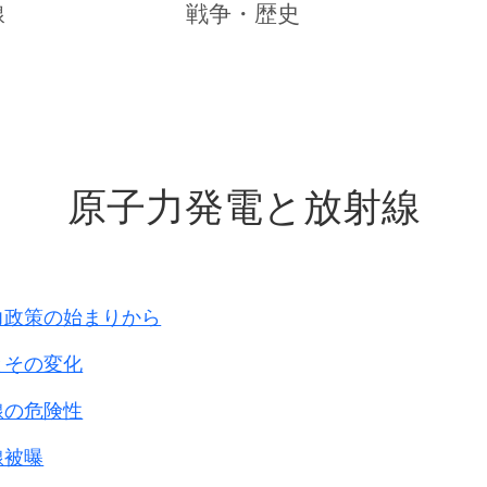
行場を覆滅し、
線
戦争・歴史
ともに、
を押収、後送し、
し、9月末に終わった作戦である。
第52連隊第2中隊の歩み から
原子力発電と放射線
線の敵兵力の撃滅。
行場の壊滅。
得。
5月～9月末です。
力政策の始まりから
9日
とその変化
ぶ線から
線の危険性
5日
線被曝