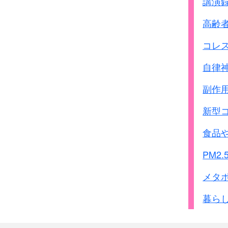
講演
行して行われる筈でし
作戦の時期は7月の末と
高齢
しかし、日本軍の戦略的
コレ
浙かん作戦の実施が若干
この細菌作戦は8月の末
自律
第731部隊のこの中国
副作
｢栄｣部隊を基地とし、
同部隊に拠点を創設し
新型
細菌作戦は、玉山、金
諸都市付近一帯で行われ
食品
この作戦が終了した後、
PM2.
ペスト菌、コレラ菌、パ
撒布方法によって使用
メタ
私は知る様になりまし
暮ら
ペスト菌は蚤によって
他の細菌はそのままの