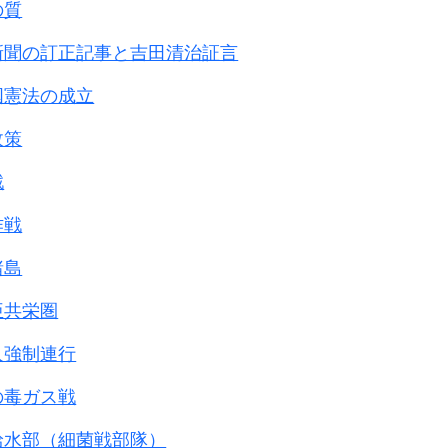
赤痢・ペストに感染し、
の質
しました。
新聞の訂正記事と吉田清治証言
 731部隊第4部細菌製造部長
国憲法の成立
ﾊﾞﾛﾌｽｸ裁判公判記録から
政策
の尋問は省略して
戦
作戦
長石井中将は、
て、
諸島
編成され、
亜共栄圏
の使用方法の
我々に語りました。
人強制連行
謀本部の命令によって
の毒ガス戦
でその主要な目的は、
即ち地上における
給水部（細菌戦部隊）