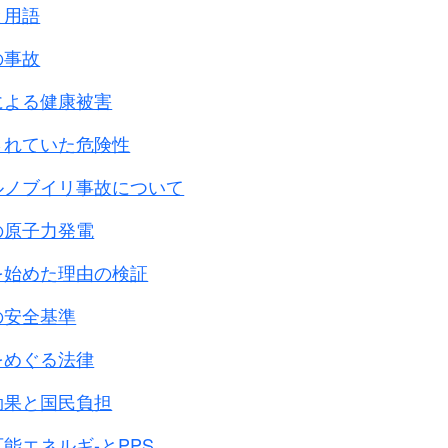
部を置いた
と用語
4日
の事故
で侵入し駐留
0日
による健康被害
されていた危険性
179号
ルノブイリ事故について
反転を開始し、
の原子力発電
しつつ
集結せんとす
を始めた理由の検証
日と定む
の安全基準
をめぐる法律
効果と国民負担
能エネルギ-とPPS