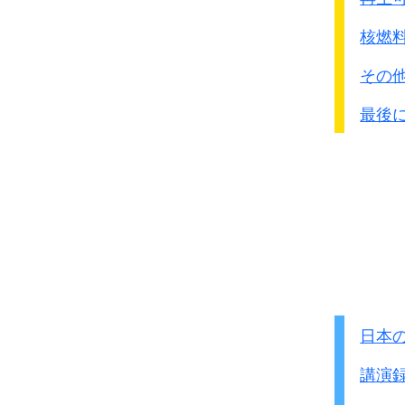
金華、永康、縉雲、麗水
侵行しましたがうまくい
核燃
その後ここで日本軍は
細
その
●2002年8月、東京地裁
最後
出動期間 1942年7月
出動場所 杭州～金
出動人員 60名
現地司令官 石井四郎
使用細菌 ペスト・コ
撒布方法 穀物に混入
死亡者数 2,386人
日本
この細菌戦は
秘密の作戦
知らされていなかった
通
講演
汚染された地域に踏み込