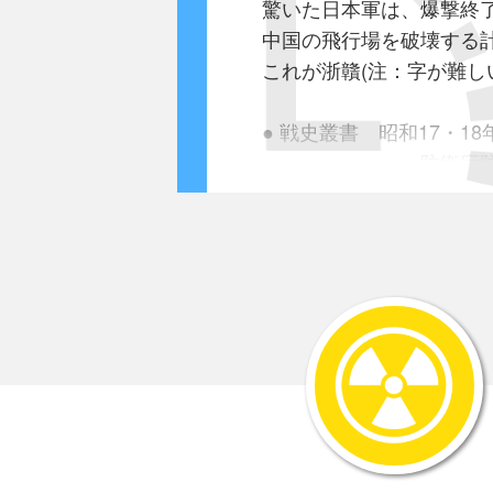
驚いた日本軍は、爆撃終了
中国の飛行場を破壊する
これが浙贛(注：字が難し
● 戦史叢書 昭和17・
防衛庁防衛研
浙かん作戦は｢せ｣号作
昭和17年4月18日のい
ド－リットルの日本本
着陸を予定していた衢州
浙江省の敵飛行場を覆
急遽、第13軍は約6ケ
5月中旬杭州付近から、
第11軍は約2個師団を
5月末南昌付近からそれ
遠く江西省東部まで進