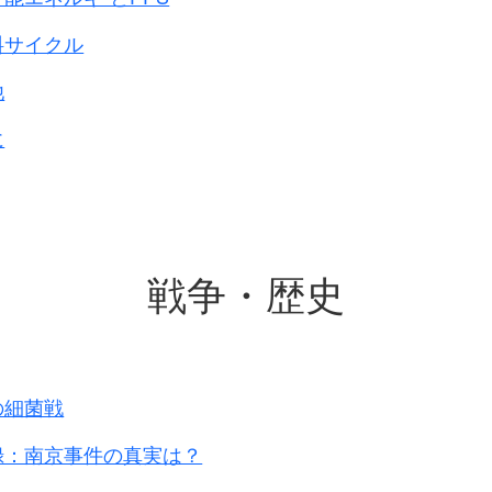
から雲和まで
きませんでした。
料サイクル
菌戦を実施
しました。
他
判決から
に
～8月
華
少将、村上隆中佐
戦争・歴史
レラ・炭疽菌
して撒く
の細菌戦
だったため、
常の日本軍は
録：南京事件の真実は？
み多くの被害
を出しました。