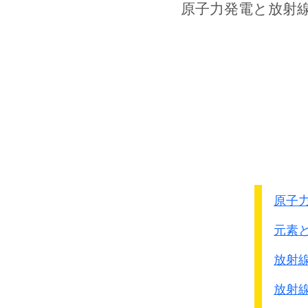
衢州、玉山、麗水等の飛
原子力発電
と放射
浙かん線を打通すると
軌条その他各種軍需資材
8月半ばから反転を開始
● 第13軍第22師団砲兵
作戦目的は浙かん鉄道沿
衢州、玉山、麗水等飛
蛍石等の鉱物資源の獲
この作戦の期間は1942年
原子
第1期 4月30日～5月2
元素
杭州、紹興、寧波を結
蘭谿あたりまで侵攻
放射
第2期 5月30日～6月1
放射
6月7日に衢州を占領。