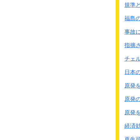
あとにここに現地司令
規準
第3期 6月16日～8月1
福島
最南端の広豊・広信ま
第4期 8月15日～9月3
事故
反転作戦
指摘
● 第13軍作命第176号、第
チェ
軍は8月×日主力を以て
日本
随時反撃の態勢を保持
一挙に衢県附近に兵力を
原発
・・・・・×日を8月19
原発
● 大陸命666号
原発
金華要塞を確保せよ
経済
日本軍は5,000人の部隊で
再生可