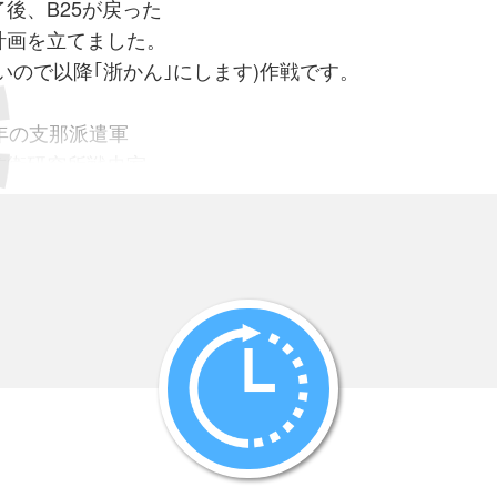
後、B25が戻った
計画を立てました。
いので以降｢浙かん｣にします)作戦です。
18年の支那派遣軍
究所戦史室
戦ともいわれ、
わゆる
土空襲隊が、
飛行場を始め
滅するため、
師団をもって
もって
ぞれ攻勢を開始し、
攻し、