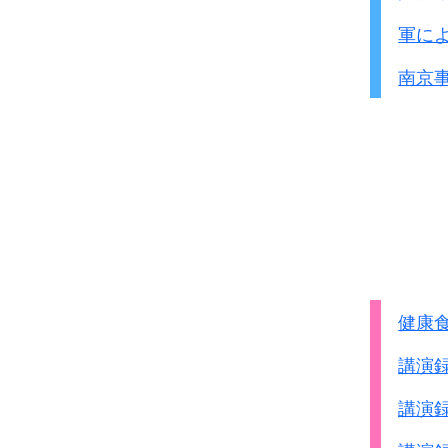
細菌の伝播方法の研究
軍に
ついで、中国中部に特別
命じた関東軍司令官の命
南京
その命令に基づいて、
第731部隊長石井中将
実際上如何にこの派遣を
その際この派遣隊工作の
第2部長村上中佐に命ぜ
この特別隊の人数は、
100名から300名まで
そして、ペスト菌、コレ
使用されました。
健康
6月の末から7月の初め
講演
飛行機及び汽車で南京｢
派遣隊の細菌工作は、
講演
中国中部における日本軍