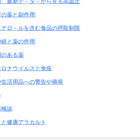
録 最新デ－タ－から見る高血圧
た。
指定されました。
者の薬と副作用
退却を意味していた
ステロ－ルを含む食品の摂取制限
遅れたことに鑑み、
に行われました。
神経と薬の作用
中部派遣は
用のある薬
ました。
コロナウイルスと免疫
華、浦江の
た筈でありました。
や生活用品への警告や摘発
中国人に対して
5
ラチブス菌が
された事を
ボ検診
た。
しと健康アラカルト
伝播され、
型で