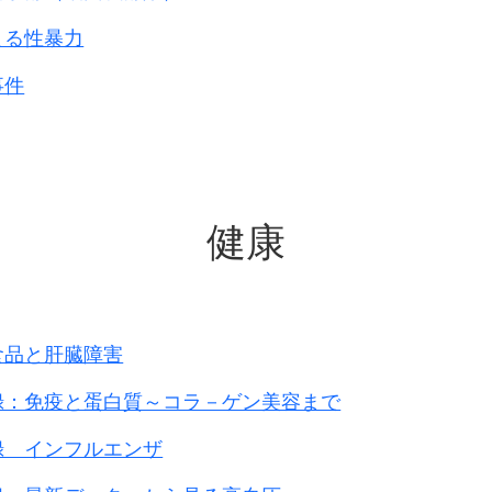
でした。
よる性暴力
隊を派遣することを
令が出ました。
事件
は、部隊の幹部を集めて、
行うかについて打合せをし、
実施計画の作成は、
られました。
健康
になる予定でありました。
ラ菌、パラチブス菌が
食品と肝臓障害
まで、派遣隊は数班に分かれて、
録：免疫と蛋白質～コラ－ゲン美容まで
栄部隊｣に派遣されました。
録 インフルエンザ
の浙かん作戦と平