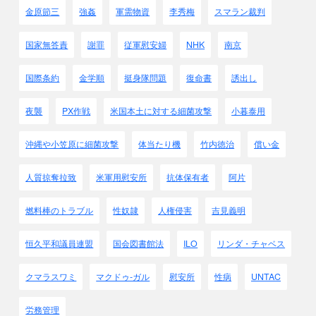
金原節三
強姦
軍需物資
李秀梅
スマラン裁判
国家無答責
謝罪
従軍慰安婦
NHK
南京
国際条約
金学順
挺身隊問題
復命書
誘出し
夜襲
PX作戦
米国本土に対する細菌攻撃
小暮泰用
沖縄や小笠原に細菌攻撃
体当たり機
竹内徳治
償い金
人質掠奪拉致
米軍用慰安所
抗体保有者
阿片
燃料棒のトラブル
性奴隷
人権侵害
吉見義明
恒久平和議員連盟
国会図書館法
ILO
リンダ・チャベス
クマラスワミ
マクドゥ-ガル
慰安所
性病
UNTAC
労務管理