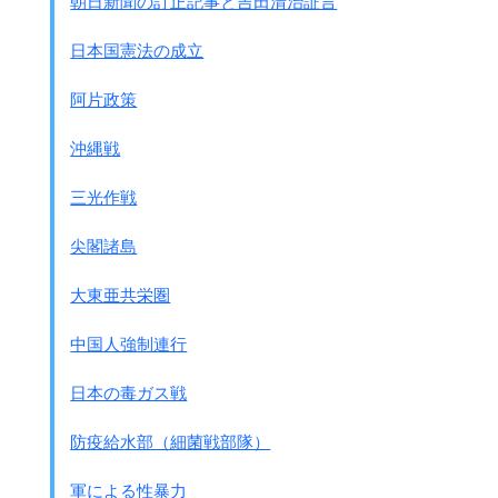
朝日新聞の訂正記事と吉田清治証言
日本国憲法の成立
阿片政策
沖縄戦
三光作戦
尖閣諸島
大東亜共栄圏
中国人強制連行
日本の毒ガス戦
防疫給水部（細菌戦部隊）
軍による性暴力