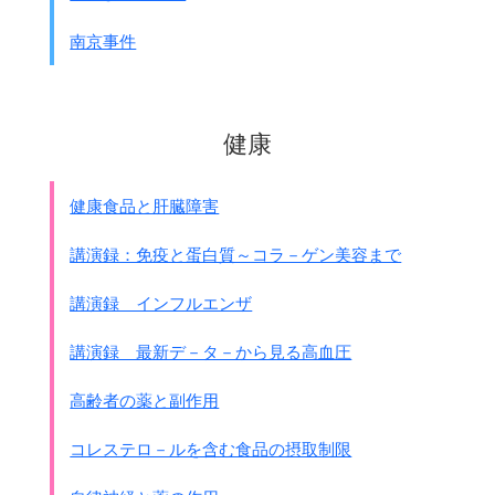
南京事件
健康
健康食品と肝臓障害
講演録：免疫と蛋白質～コラ－ゲン美容まで
講演録 インフルエンザ
講演録 最新デ－タ－から見る高血圧
高齢者の薬と副作用
コレステロ－ルを含む食品の摂取制限