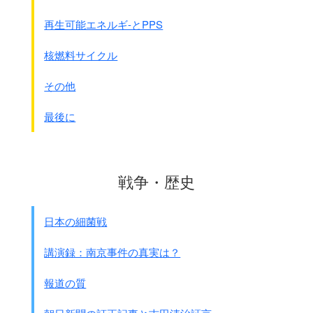
再生可能エネルギ-とPPS
核燃料サイクル
その他
最後に
戦争・歴史
日本の細菌戦
講演録：南京事件の真実は？
報道の質