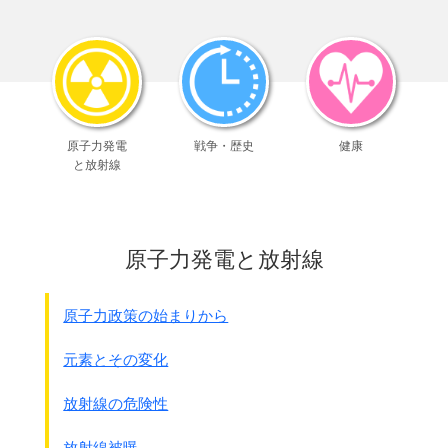
国は全面公開するべきでしょう。
発見された日誌は下記の通りです。
●参謀本部作戦課 井本熊夫中佐の業務日誌 23冊
1940年9月～1942年12月、参謀本部作戦課員
●陸軍省医務局医事課 金原節三大佐の
陸軍省業務日誌摘録 35冊
原子力発電
戦争・歴史
健康
1937年8月から陸軍省医務局医事課員
と放射線
1941年11月から同医事課長
● 同上 大塚文夫大佐の備忘録 13冊
金原大佐の後任として1943年9月、医事課長就任
●参謀本部第一部長 真田穣一郎少将の業務日誌 40冊
原子力発電と放射線
次から始まるレポ－トでは、
実際の
細菌戦の様子や証言と、
原子力政策の始まりから
これを裏付ける日本軍の上記日誌等を
年代ごとに別項目にして整理
します。
元素とその変化
放射線の危険性
放射線被曝