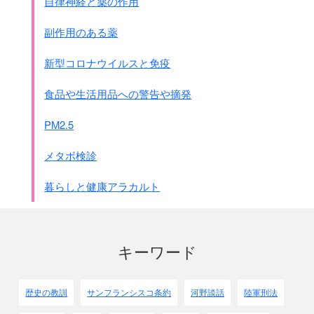
自律神経と薬の作用
副作用のある薬
新型コロナウイルスと免疫
食品や生活用品への警告や摘発
PM2.5
メタボ検診
暮らしと健康アラカルト
キーワード
歴史の教訓
サンフランシスコ条約
河野談話
陸軍刑法