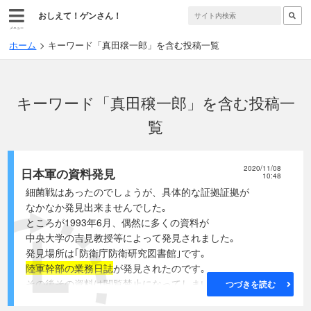
おしえて！ゲンさん！
メニュー
ホーム
キーワード「真田穣一郎」を含む投稿一覧
キーワード「真田穣一郎」を含む投稿一
覧
2020/11/08
日本軍の資料発見
10:48
細菌戦はあったのでしょうが、具体的な証拠証拠が
なかなか発見出来ませんでした｡
ところが1993年6月、偶然に多くの資料が
中央大学の吉見教授等によって発見されました｡
発見場所は｢防衛庁防衛研究図書館｣です｡
陸軍幹部の業務日誌
が発見されたのです｡
その後その資料は閲覧禁止になってしまいましたが,
つづきを読む
日本政府保管の正式資料ですから重大な証拠となります｡