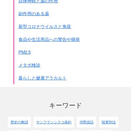
自律神経と薬の作用
副作用のある薬
新型コロナウイルスと免疫
食品や生活用品への警告や摘発
PM2.5
メタボ検診
暮らしと健康アラカルト
キーワード
歴史の教訓
サンフランシスコ条約
河野談話
陸軍刑法