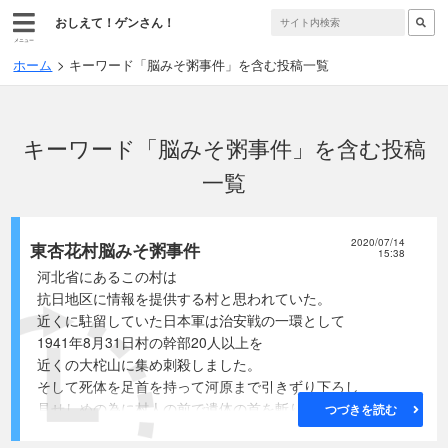
おしえて！ゲンさん！
メニュー
ホーム
キーワード「脳みそ粥事件」を含む投稿一覧
キーワード「脳みそ粥事件」を含む投稿
一覧
2020/07/14
東杏花村脳みそ粥事件
15:38
河北省にあるこの村は
抗日地区に情報を提供する村と思われていた。
近くに駐留していた日本軍は治安戦の一環として
1941年8月31日村の幹部20人以上を
近くの大柁山に集め刺殺しました。
そして死体を足首を持って河原まで引きずり下ろし
見せしめの為に村人の前で遺体の首を斬りました。
つづきを読む
遺族の証言によれば