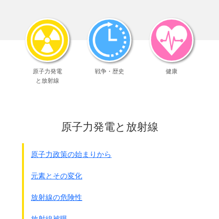
｢川の遺体置場の反対側の河原に
トウモロコシ粥を入れた水桶を2つ置き、
遺体の頭を割って、
すりこぎ棒の形の木で脳みそをすくってこの粥に混ぜた。
食べろと強要されたが食べられなかった・・・・｣
注：頭を割られたのは村長の韓付さんと
武装委員会の張文さんの2人と言われている。
原子力発電
戦争・歴史
健康
事件を起こした部隊は｢dayan｣と発音していたらし
と放射線
い。
日本語だと大岩部隊、大雁部隊、大堰部隊と思われる
が分かっていない。
この話は日本軍の恐怖として今でもこの村に語り継が
原子力発電と放射線
れている。
原子力政策の始まりから
元素とその変化
放射線の危険性
放射線被曝