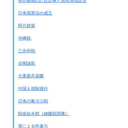
朝日新聞の訂正記事と吉田清治証言
日本国憲法の成立
阿片政策
沖縄戦
三光作戦
尖閣諸島
大東亜共栄圏
中国人強制連行
日本の毒ガス戦
防疫給水部（細菌戦部隊）
軍による性暴力