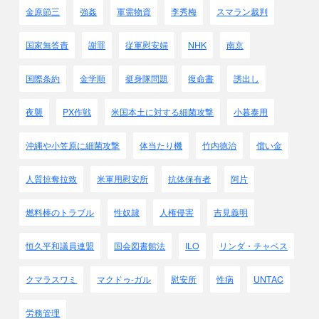
金原節三
強姦
軍需物資
李秀梅
スマラン裁判
国家無答責
謝罪
従軍慰安婦
NHK
南京
国際条約
金学順
挺身隊問題
復命書
誘出し
夜襲
PX作戦
米国本土に対する細菌攻撃
小暮泰用
沖縄や小笠原に細菌攻撃
体当たり機
竹内徳治
償い金
人質掠奪拉致
米軍用慰安所
抗体保有者
阿片
燃料棒のトラブル
性奴隷
人権侵害
吉見義明
恒久平和議員連盟
国会図書館法
ILO
リンダ・チャベス
クマラスワミ
マクドゥ-ガル
慰安所
性病
UNTAC
労務管理