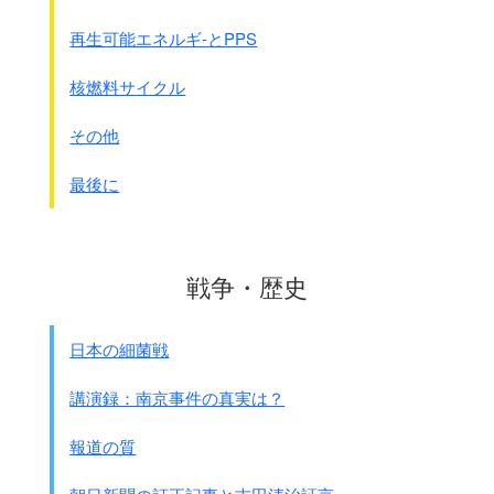
再生可能エネルギ-とPPS
核燃料サイクル
その他
最後に
戦争・歴史
日本の細菌戦
講演録：南京事件の真実は？
報道の質