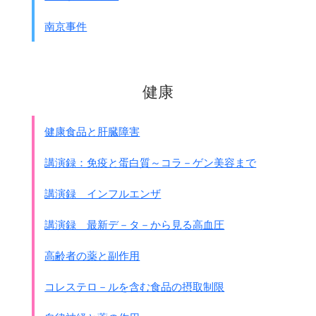
南京事件
健康
健康食品と肝臓障害
講演録：免疫と蛋白質～コラ－ゲン美容まで
講演録 インフルエンザ
講演録 最新デ－タ－から見る高血圧
高齢者の薬と副作用
コレステロ－ルを含む食品の摂取制限