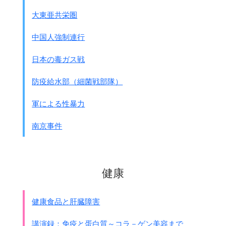
ボルタレンやポンタ－ルと言った
大東亜共栄圏
非ステロイド系の鎮痛解熱剤です。
脳症ですが
厚生省の｢インフルエンザ脳炎・脳症研究班｣で
脳症を起こす病気と言うのは山ほどあります。
中国人強制連行
非ステロイド系の解熱剤使用の死亡率が
脳症は臨床デ－タ－にあるのは
14倍になることが分かり、
全体の1/3位じゃないかといわれています。
日本の毒ガス戦
2000年に中止になりました。
いろいろな原因を除いて
それで小児の専門医では
インフルエンザを選んでしらべると
防疫給水部（細菌戦部隊）
アセトアミノフェン以外の解熱剤が
解熱剤が疑われているのです。
基本的に中止になったのです。
しかし解熱剤を使わなくても脳症になる。
軍による性暴力
今子供にはアセトアミノフェン、
厚生省では
予防接種と脳症やタミフルと脳症
の
商品名ではカロナ－ルとか色々あります。
両方の研究班がありますが、
南京事件
バッファリンでは小児用バッファリンが
いずれも脳症を防ぐことは出来ないと言うのが結論です。
アセトアミノフェンです。
厚生省の研究班の岡山大学の教授は
アセトアミノフェンだけが安全だと言われています。
｢タミフルと脳症は何の関係もない｣と言っています。
なぜ安全なのかと言うと、
あまり効かないからです。
とすると重症化とは何なのかと言うことが問題です。
健康
大体1℃くらいしか下がらないから安全なのです。
丁寧な看護と対応が必要なのだろうと思います。
それ以外は子どものインフルエンザには禁止されています。
WHOの資料があります。
健康食品と肝臓障害
抗ウイルス剤、
タミフルは投与の大半は不要、
まず解熱剤そしてタミフル・・・これには要注意
入院患者の10%は必要かもしれない
講演録：免疫と蛋白質～コラ－ゲン美容まで