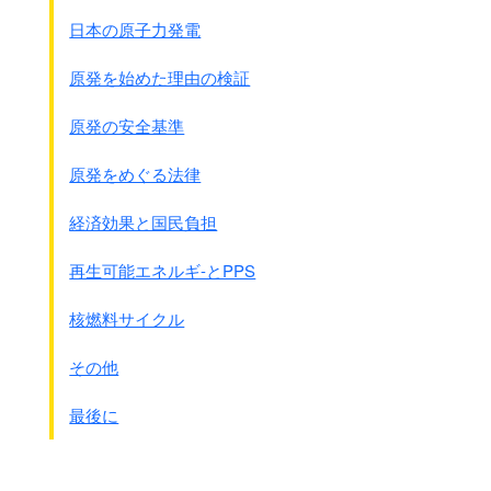
何種類もあってその総称です。
インタ－フェロンとかインタ－ロイキン、
日本の原子力発電
腫瘍壊死因子とか、そのようなサイトカインが
戦う準備をします。
原発を始めた理由の検証
その
準備が整うのに時間がかかるので、
時間稼ぎで発熱
をするのです。
原発の安全基準
その時に薬で発熱を抑えると、
微生物が安心して一気に増えてしまいます。
原発をめぐる法律
身体のほうも熱が上がっていないから、
焦ってもっとサイトカインを出して
経済効果と国民負担
微生物を押さえ込もうします。
それでも熱が上がらなければ
再生可能エネルギ-とPPS
さらにサイトカインがでます。
サイトカインスト－ムといいます。
核燃料サイクル
サイトカインの嵐です。
注：タミフルを使うと胎児死亡は
するとそのサイトカインが
その他
低用量でも4倍になっています。
微生物を攻撃するだけではなく
低用量でも
人間への量の2倍ですが、死亡は4倍
で
自分の身体も攻撃するようになります。
最後に
す。
腎臓を攻撃すれば腎出血するし、
脳を攻撃すれば脳症を起こすのだろう
しかし産婦人科学会では
ということが近年言われています。
タミフル投与を勧めています。