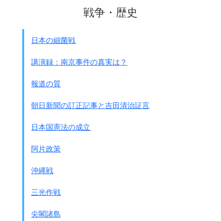
脳症を起こした患者の脳には
戦争・歴史
タミフルを許可した厚生省の委員に
インフルエンザウイルスはいっていません。
中外製薬から莫大な研究費をもらっている
途中の血液脳関門でブロックされているからです。
教授が入っています。
日本の細菌戦
それが発覚して
オ－ストラリアのReyeさんと言うお医者さんが
その教授は一昨年首になりました。
講演録：南京事件の真実は？
1963年に脳症を伴う多臓器不全の報告をしました。
いわゆるライ症候群です。
ところが不思議なことに国の方針は
報道の質
1975年にそのライ症候群を調べたところ、
危険性を否定していません
。
死んだ子供の95%がアスピリンを
このあいだ横浜で10月になくなったお子さん、
朝日新聞の訂正記事と吉田清治証言
使っていることが分かりました。
厚生省の医務官は
アスピリンは昔からある有名な薬ですね。
｢タミフルとの因果関係は否定できない｣と言っています。
日本国憲法の成立
そこで日本の厚生省でも
ありましたではなく、完全否定は出来ないので
ライ症候群の研究が行われて
民間でテータ－の集積を
阿片政策
アスピリンが中止になりました。
お願いしてく
ださいと言うことです。
それから若干子供の死亡、突然死は減りました。
沖縄戦
でも完全に減らない
ただ感染拡大を考えると
ではもっと他の原因があるのではないか・・・
一定の効果は考えられますので、
三光作戦
と言うことになって。
心配なら注意して使うのはかまわないと思いますが、
一番疑いがもたれたのは
風邪なんだから感染してなおって抗体をつくれば
尖閣諸島
アスピリン以外の解熱剤です。
いいんじゃないのかなと思っています。