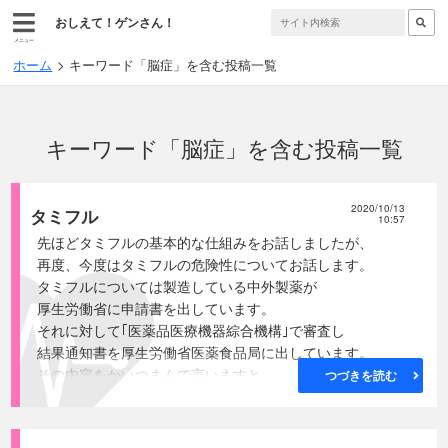
おしえて！ゲンさん！
メニュー
ホーム
キーワード「脳症」を含む投稿一覧
キーワード「脳症」を含む投稿一覧
2020/10/13
タミフル
10:57
先ほどタミフルの基本的な仕組みをお話しましたが、
再度、今度はタミフルの危険性についてお話します。
タミフルについては製造している中外製薬が
厚生労働省に申請書を出しています。
それに対して｢医薬品医療機器綜合機構｣で審査し
結果通知書を厚生労働省医薬食品局に出しています。
その内容をかいつまんで言いますと。
つづきを読む
● A型及びB型インフルエンザの
NAを阻害することにより抗ウイルス活性を発現
● 予防については現段階において承認は困難