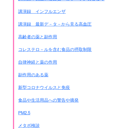
あまりの高熱には使ったほうが
これがWHOの結論
良い場合もあると思いますが・・・・。
それに異例ですが
講演録 インフルエンザ
解熱剤のアスピリンの使用は
たまにインフルエンザの死亡のニュ－スがでますが、
控えるようにと品名まであげています。
講演録 最新デ－タ－から見る高血圧
個別に調べると
非ステロイド性の
ＷＨＯが薬の品名まで言うことは異例です。
解熱剤を使用してタミフルも
これはメキシコの死亡を精査したら、
高齢者の薬と副作用
使っている
ように思えます。
殆どがアスピリンを使用していたからだといわれます。
たとえ解熱剤の副作用でも
それとウイルスがタミフルに耐性を
コレステロ－ルを含む食品の摂取制限
統計的にはインフルエンザの死亡になります。
持ち始めていることも言っています。
必要があるときはやはり必要ですし、
自律神経と薬の作用
40℃以上の場合は他の病気も疑ったほうが良いと思います。
もう時間が来ました。
もし使うならいったん熱が上がってから、
少し時間をオ－バ－してすいませんでした。
副作用のある薬
つまりからだが体制をとる準備を
はじめてから使ったほうが良いと思います。
今日はありがとうございます。
新型コロナウイルスと免疫
テレビの
早めのパブロンこれは
かえって良くないのでは
ないでしょうか・・・・
食品や生活用品への警告や摘発
子供がインフルエンザになったときに
小児科に行けばよいのですが、
PM2.5
一般の診療所に行きます。
大人の診療所ではカロナ－ルはないでしょう。
メタボ検診
でもお母さんは熱を下げてって言うわけですから、