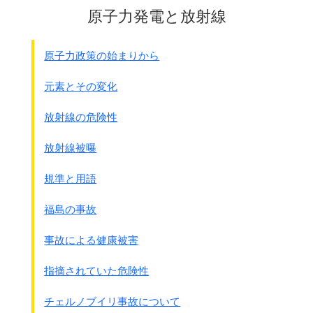
厚生労働省の審査書類には
大阪の小児科学会のパンフレットには
原子力発電と放射線
すでに報告されていたのです。
41.7℃までは問題なし、
さらに
解熱効果は7日目ラットで
脳症の事例はなしとなっています。
体温低下とあるものの、
だけど脳症も心配ですね。
原子力政策の始まりから
正式には記載されていません。
スペイン風邪で死んだり、
予防効果はうたえないし、
メキシコの風邪で死んだり、
元素とその変化
子供へのデ－タ－もない、
ベトナムなどの鳥インフルエンザで死んだり
・・・・
解熱の効果もわからない
・・・・
一体どんな理由で死んだのか・・・・
放射線の危険性
ということです。
普通の風邪では死なないでしょう。
じゃあ一体なんで死んだのだろう・・・・
放射線被曝
でもタミフルで熱が下がると言うのは
多くの研究者は
考えてみれば恐いことです。
死亡原因は解熱剤ではないかと疑っています。
規準と用語
熱のコントロ-ルは脳の視床下部です。
厚生省もその研究に入っています。
熱が下がると言うことは脳に到達して
これは前から疑われていたことです。
福島の事故
影響を与えている
と言うことです。
その仕組みをお話します。
さっき微生物に感染すると
事故による健康被害
それと厚生労働省のタミフルと
身体は臨戦態勢、戦う態勢をとるとお話しました。
妊娠ラットの胎児死亡資料があります
感染を感知したら、
指摘されていた危険性
◎資料
身体のほうが脳神経ですが、態勢をとります。
その態勢というのはサイトカインといいます。
チェルノブイリ事故について