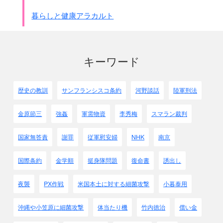
普通の解熱剤と使ってしまいます。
暮らしと健康アラカルト
とても危険だと思います。
キーワード
歴史の教訓
サンフランシスコ条約
河野談話
陸軍刑法
金原節三
強姦
軍需物資
李秀梅
スマラン裁判
国家無答責
謝罪
従軍慰安婦
NHK
南京
国際条約
金学順
挺身隊問題
復命書
誘出し
夜襲
PX作戦
米国本土に対する細菌攻撃
小暮泰用
沖縄や小笠原に細菌攻撃
体当たり機
竹内徳治
償い金