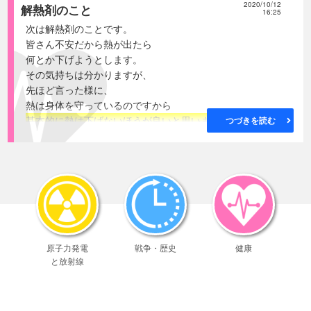
2020/10/12
解熱剤のこと
● 死亡について
16:25
生後7日ラットで
次は解熱剤のことです。
700mg/kg投与で 14匹中2匹死亡
皆さん不安だから熱が出たら
1000mg/kg投与で 70匹中10匹死亡
何とか下げようとします。
生後14日ラットで
その気持ちは分かりますが、
1000mg/kg投与で 42匹中1匹死亡
先ほど言った様に、
● 一般症状について
熱は身体を守っているのですから
生後7日ラットで 700mg/kg投与で
基本的に熱は下げないほうが良いと思います
。
つづきを読む
体温低下・自発運動の低下・
大学病院の小児科、専門の新生児のほうでは、
呼吸緩徐・不規則が2時間以降観察
親が不安なら解熱剤を出しますが、
1000mg/kg投与で
出来ればなるべく使わないように、
雌で震せん・虚脱
あまり熱を下げないようにと指導しているはずです。
● 本剤を
血液脳関門が未完成と考えられる
熱を下げたほうがよっぽどトラブルが多くなるのですね。
患者には注意が必要。
じゃあ出っ放しでいいのか・・・やっぱりいやですよね。
海外においては13歳未満の小児に対する
だから軽く下げて・・・・
有効性･安全性は確立されていない
お医者さんによっても違いますが、
原子力発電
戦争・歴史
健康
39℃、或いは38.5℃以下には
と放射線
マスコミに報道されている異常行動等の
下げない方がいいんじゃないでしょうか・・・
トラブルに良く似ていますよね。
と言っています。
動物実験では発生していたトラブルが