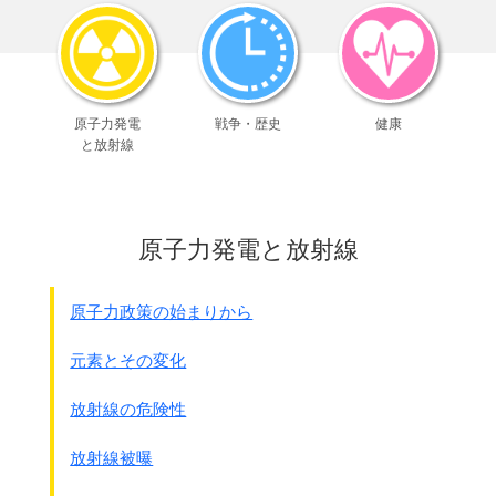
● 8月10日(同日)
海軍軍令部は｢
大山事件対処方針と時局処理方針
｣
を決定
｢大山事件対処方針と時局処理方針｣
原子力発電
戦争・歴史
健康
要旨
と放射線
大山事件の解決は将来この種事件の
根絶を期する方針とし、
左記要求事項の充足を目途として
交渉するを要す。
原子力発電と放射線
而して支那側当事者に於て
解決実行に対し誠意を示さざるに於ては、
実力を以て之を強制するも
原子力政策の始まりから
敢えて辞せざる決意ある
を要す。
要求事項
元素とその変化
1. 事件責任者の陳謝及処刑
2. 将来に対する保障
放射線の危険性
(1)停戦協定地区内に於ける
保安隊員数、装備、駐屯地の制限
放射線被曝
(2)右地区に於ける陣地の防衛施設の撤去