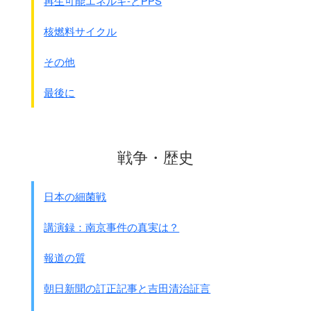
再生可能エネルギ-とPPS
1. 第三艦隊司令長官は
敵総攻撃し来らば上海居留民保護に
核燃料サイクル
必要なる地域を確保すると共に
機を失せず航空兵力を撃破
すべし
その他
2.
兵力の支出に関する制限を解除
す
最後に
● 8月12日(同日)
軍令部第一部長の近藤中将から
第三艦隊司令長官宛に
陸軍の派兵に関する機密電報
が出された。
戦争・歴史
◎機密電報
陸軍出兵は
未決定なるも出兵の場合は
日本の細菌戦
2個師団同時派兵
のことに協定しあり。
但し陸軍の前進攻撃行動開始は
講演録：南京事件の真実は？
概ね
動員20日後
なるに付、
其の間海軍陸戦隊の戦闘
報道の質
正面は成るべく之を拡大することなく、
陸軍派兵を待つ如く考慮あり度。
朝日新聞の訂正記事と吉田清治証言
注1：陸軍の準備は
20日要するということです。