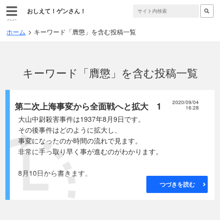
おしえて！ゲンさん！
メニュー
ホーム
キーワード「膺懲」を含む投稿一覧
キーワード「膺懲」を含む投稿一覧
2020/09/04
第二次上海事変から全面戦へと拡大 1
16:28
大山中尉殺害事件は1937年8月9日です。
その後事件はどのように拡大し、
事変になったのか時間の流れで見ます。
非常に手っ取り早く事が進むのがわかります。
8月10日から書きます。
つづきを読む
● 8月10日
呉海兵集団の呉第2特別陸戦隊が出航、
13日から上海での戦闘開始