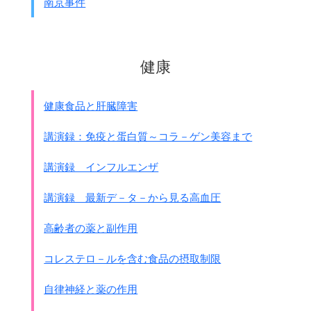
南京事件
陸軍の上海派兵が決定
された。
● 8月13日
長谷川清第三艦隊司令長官は東京に
健康
｢此の際、速やかに陸軍派兵促進緊要なり
と認む｣と打電した。
軍令部から｢
本13日陸軍派兵決定せり
、
健康食品と肝臓障害
派兵時機兵数等に就いては追って通知す｣の
電報が上海に打電された。
講演録：免疫と蛋白質～コラ－ゲン美容まで
● 8月13日(同日)
講演録 インフルエンザ
長谷川清第三艦隊司令長官から
次の命令が出された。
講演録 最新デ－タ－から見る高血圧
(命令)
明14日空襲を実施する場合
高齢者の薬と副作用
航空部隊の任務行動を左の通予定す
1.敵情
コレステロ－ルを含む食品の摂取制限
第三艦隊機密第558及561番電の通
2.空襲部隊は全力を挙げて
自律神経と薬の作用
敵航空基地を急襲し、
敵航空兵力を覆滅すべし。