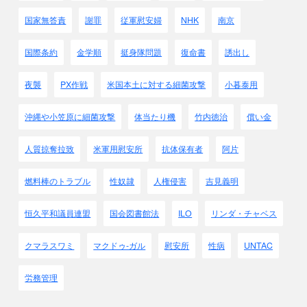
国家無答責
謝罪
従軍慰安婦
NHK
南京
● 8月14日 10時頃、
中国軍は先制攻撃を開始し、
中国空軍は第3艦隊旗艦｢出雲｣や
国際条約
金学順
挺身隊問題
復命書
誘出し
陸戦隊本部、日本人学校を攻撃した。
先制攻撃されて長谷川長官は怒り、
夜襲
PX作戦
米国本土に対する細菌攻撃
小暮泰用
嵐の中にもかかわらず出撃を命令した。
注：実は12日に出撃命令を出し、
沖縄や小笠原に細菌攻撃
体当たり機
竹内徳治
償い金
13日に攻撃する予定が嵐のため
14日に延期されたのです。
人質掠奪拉致
米軍用慰安所
抗体保有者
阿片
先制攻撃するつもりが先にされてしまった
のです。
燃料棒のトラブル
性奴隷
人権侵害
吉見義明
● 同日
政府は名古屋の第3師団及び
恒久平和議員連盟
国会図書館法
ILO
リンダ・チャベス
善通寺の第11師団の出兵を決定した
クマラスワミ
マクドゥ-ガル
慰安所
性病
UNTAC
● 同日
臨時閣議で消極的だった米内光政海相も
労務管理
｢出雲｣を攻撃されたことから
｢
不拡大方針｣の放棄を主張し
、