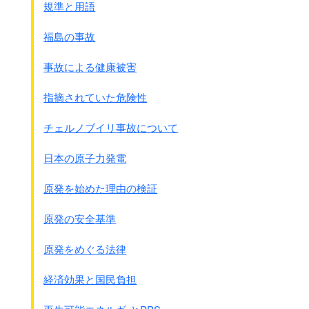
(3)右の実行を監視すべき日支兵団委員会の設置
規準と用語
(4)排抗日の取締励行
福島の事故
● 8月10、
軍令部や伏見宮総長から
事故による健康被害
海軍省に陸兵派遣の要請
が出されたが、
米内海軍大臣は和平交渉が進行中
のため
指摘されていた危険性
陸軍派兵は見送る方針を表明
した
チェルノブイリ事故について
● 8月12日
上記海軍の要求事項を受けて
日本の原子力発電
中国国民党は中央常任委員会を開催し、
蒋介石軍事委員会委員長は
原発を始めた理由の検証
｢承認することは不可能｣
｢戦闘準備の命令｣
を出しました。
原発の安全基準
● 8月12日(同日)
原発をめぐる法律
海軍軍令部総長伏見宮から
長谷川清第三艦隊司令長官に
経済効果と国民負担
機密電報による指示
がされた。
◎機密電報