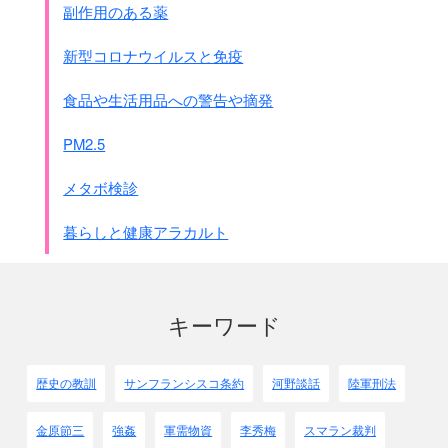
副作用のある薬
此の場合飛行機隊の行動は
特に隠密を旨とし
新型コロナウイルスと免疫
高高度天象の利用に務るものとす。
3.空襲目標
食品や生活用品への警告や摘発
第2空襲部隊
第2航空戦隊
南京
・広徳・杭州
PM2.5
第3空襲部隊(台湾部隊)
第1連合航空隊鹿屋隊 南昌
メタボ検診
第8・第1航空戦隊及第1水雷隊飛行機
虹橋
暮らしと健康アラカルト
第1空襲部隊
第1航空戦隊及第3空襲部隊(大村部隊)
第1連合航空隊木更津隊を
使用し得る場合は追って令す。
キーワード
4.飛行隊の進発及攻撃時期は特令す。
内容：此の際、速やかに陸軍派兵促進緊要なりと認む
歴史の教訓
サンフランシスコ条約
河野談話
陸軍刑法
● 8月13日
日本での閣議では
派兵に消極的だった
金原節三
強姦
軍需物資
李秀梅
スマラン裁判
石原作戦部長の意見は抑えられた
。