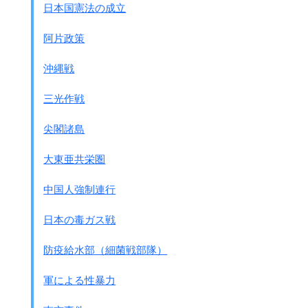
日本国憲法の成立
このことでも
海軍が事前準備
を
していたことがこれでも分かります。
阿片政策
注2：石原莞爾中将回応答録から
今次の
上海出兵は海軍が
沖縄戦
引きずって行った
も
のといっても
差し支えないと思う・・・・
三光作戦
私は上海に絶対に出兵したくなかったが、
実は前に海軍と 出兵する協定
がある・・・・
尖閣諸島
● 8月12日(同日)
大東亜共栄圏
第三艦隊司令長官は
南京等への空襲命令を発令し、
中国人強制連行
第1連合航空隊、第2連合航空隊は
出撃待機を整えた。
日本の毒ガス戦
● 8月12日(同日)
防疫給水部（細菌戦部隊）
長谷川第三艦隊司令長官は
陸軍派兵をの緊急要請をした。
軍による性暴力
首相、海相、陸相、外相の
緊急4相会議が開かれ
、