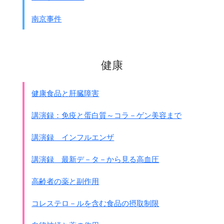
別な農民は｢現場では人間の死体が層をなしており、
南京事件
深さ6尺から1丈の深い所にも
まだ人間の死体があった｣と断言しています。
｢100部隊の資金｣
健康
資金は2つのル－トから入っていました。
1944年4月からの1年間で
東京の陸軍省から60万円、
健康食品と肝臓障害
関東軍から100万円が入っていました。
講演録：免疫と蛋白質～コラ－ゲン美容まで
｢証言｣
● 関東軍獣医部長 高橋隆篤中将の証言
講演録 インフルエンザ
(ハバロフスクク裁判の尋問)
．．．．私のなした仕事は、
講演録 最新デ－タ－から見る高血圧
第100部隊の実践活動を指導して、
細菌兵器、とりわけ鼻疽、炭疽、
高齢者の薬と副作用
牛疫、羊痘、モザイクのごとき
急性伝染病病原体の大量生産に関する
コレステロ－ルを含む食品の摂取制限
指令を発したことであります。
私は第100部隊が細菌兵器の大量生産に関する