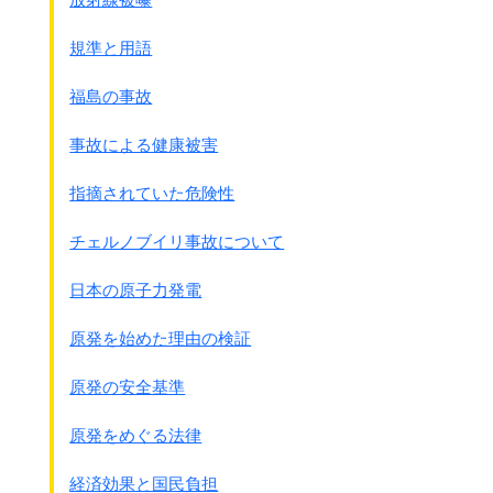
獣医学校の下部組織として100部隊が出来た事になります。
初代廠長(部隊長)は高島一雄獣医大佐です。
規準と用語
敗戦間際に改正された部隊番号を見ると
731部隊の第25201部隊から始って
福島の事故
100部隊が25207部隊と続き番号になっています。
事故による健康被害
部隊長 並河才三
(猛家屯に移転するまで、そして高島が再度部隊長
指摘されていた危険性
になる)
高島一雄獣医大佐
チェルノブイリ事故について
若松有次郎獣医少将
隊員の数は906名で組織は
日本の原子力発電
庶務部(総務部)
原発を始めた理由の検証
2つの課があり、総務・内勤･医療・衛生等と、栽培実験
場を管理した
原発の安全基準
部長 村本金彌少佐
実戦研究部門で、いくつかの課があった。
原発をめぐる法律
細菌とウイルス実験を通して、鼻疽、炭疽、伝染性貧血
および植物ウイルスの効能を解明し
経済効果と国民負担
伝染させる方法を確立した。