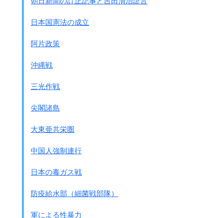
朝日新聞の訂正記事と吉田清治証言
第4部 動物飼育
第5部 教育(別名531部隊)） 獣医学,細菌学,植物学,化学
日本国憲法の成立
敷地 東西 1.5ｷﾛ
南北 2.5ｷﾛ
阿片政策
建物 敷地内に約100
捕虜収容所 約40人
沖縄戦
死体焼却炉 3基
支部
三光作戦
大連、ハイラル(後に克山に移転)、チャムス、
拉古、東安、鶏寧、東寧、四平
尖閣諸島
獣医部隊でしたから馬やその他の動物に
大東亜共栄圏
関する病気を研究することが表向きでしたが、
実際は731部隊と同じように
中国人強制連行
細菌戦の研究実践を行ない,人体実験もしていました。
敷地内には大きな墓地があり、
日本の毒ガス戦
焼却されなかった動物や人間の死体が埋められました。
防疫給水部（細菌戦部隊）
●1949年農民が巨大な墓地を発見して
当局に｢人間の死体が長さ50ﾒｰﾄﾙの
軍による性暴力
土地一筋に埋まっている｣と報告し、