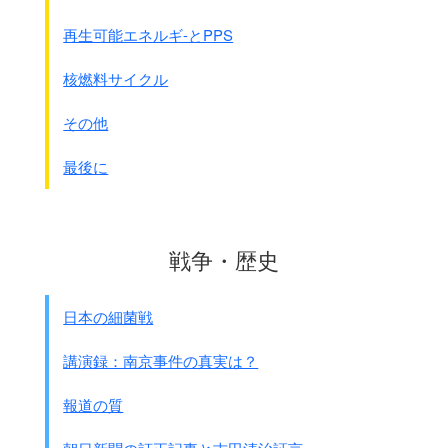
馬および動物の血液一般に関する病気の研究
再生可能エネルギ-とPPS
第1部 細菌戦の分野における調査業務、
細菌やウイルスの研究と製造を行う部隊の主要部門
核燃料サイクル
将校20名、研究員30名、技術員50名が勤務
第1課 細菌戦、細菌再生産の方法
その他
炭疽、鼻疽、牛疫、羊疫
西田研究員
最後に
山口実験手
平桜全作
他約20名
第2課 病理学
戦争・歴史
家畜の病毒（鼻疽、羊痘、牛疫、炭疽）
第3課 実験動物の管理、繁殖
第4課 有機化学（毒薬）
日本の細菌戦
第5課 植物－作物の病気
第6課 (後で出来た)
講演録：南京事件の真実は？
細菌戦準備の諸問題
三友一男
報道の質
40名から50名の人員
第3部 血清ワクチンの製造