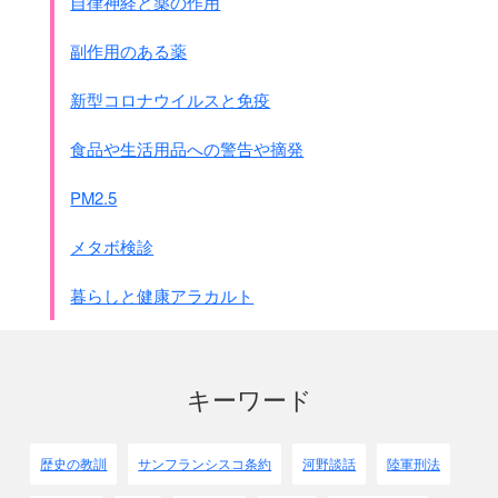
自律神経と薬の作用
これらの任務をいかに遂行しておるかを監督し、
その目的をもって毎月約1回自ら第100部隊におもむき、
副作用のある薬
細菌用兵器の製造についての
私の命令の遂行状態を査問しました．．．．
新型コロナウイルスと免疫
● 安達誠太郎供述書 (1954年8月16日)
食品や生活用品への警告や摘発
私は1932年8月5日、中国東北奉天に来て、
関東軍臨時病馬収容所所長に任じられた。
PM2.5
関東軍臨時病馬収容所は100部隊の前身だった。
1931年11月に出来た。
メタボ検診
初代所長は獣医中佐斧紀道だった。
2代目所長は私で、1933年7月までつとめた。
暮らしと健康アラカルト
第3代所長は獣医中佐高橋隆篤で
1933年8月から35年7月までだが、
臨時病馬廠と改称した。
第4代所長は獣医大佐並河才三で
キーワード
1935年8月から37年7月までだった。
第5代所長は獣医大佐高島一雄で、
一般に高島部隊と呼ばれており、
歴史の教訓
サンフランシスコ条約
河野談話
陸軍刑法
1937年8月から39年7月までである。