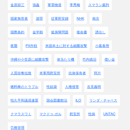
第6代所長は獣医大佐並河才三で、
金原節三
強姦
軍需物資
李秀梅
スマラン裁判
1939年8月から41年7月までだった。
彼がこの職についた当初は並河部隊と称していたが、
国家無答責
謝罪
従軍慰安婦
NHK
南京
途中で100部隊と改称した。
第7代所長は獣医少将若松有次郎で
国際条約
金学順
挺身隊問題
復命書
誘出し
1945年8月までつとめた。
1941年に100部隊が秘密部隊となって
から、
私は細菌戦の研究と準備のためであることを知っていた。
夜襲
PX作戦
米国本土に対する細菌攻撃
小暮泰用
しかし関東軍の命令とあれば提供しないわけにはいかなかっ
た。
沖縄や小笠原に細菌攻撃
体当たり機
竹内徳治
償い金
太平洋戦争において勝利するためには、
悪いことでもしなければならないと考えていた
。
人質掠奪拉致
米軍用慰安所
抗体保有者
阿片
●福住光由 獣医
燃料棒のトラブル
性奴隷
人権侵害
吉見義明
100部隊は基本的に細菌学者、
化学者、獣医学者、農業技師で構成され、
恒久平和議員連盟
国会図書館法
ILO
リンダ・チャベス
主要任務は謀略および細菌戦に備えることだった。
家畜および人間の大量殺戮のための
クマラスワミ
マクドゥ-ガル
慰安所
性病
UNTAC
細菌並びに猛毒の大量用法に関する研究を行ってい
た。・・・・
労務管理
これらの毒薬の効力を検定するため、