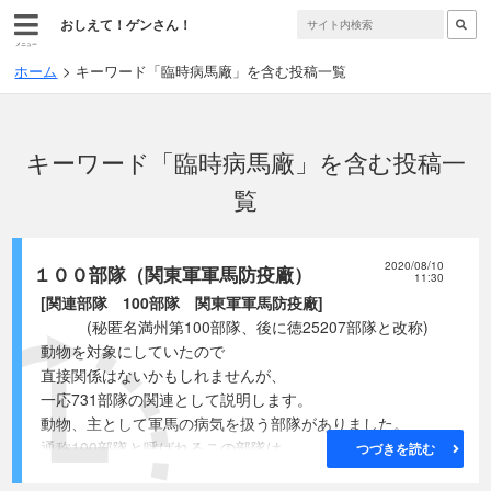
おしえて！ゲンさん！
メニュー
ホーム
キーワード「臨時病馬廠」を含む投稿一覧
キーワード「臨時病馬廠」を含む投稿一
覧
2020/08/10
１００部隊（関東軍軍馬防疫廠）
11:30
[関連部隊 100部隊 関東軍軍馬防疫廠]
(秘匿名満州第100部隊、後に徳25207部隊と改称)
動物を対象にしていたので
直接関係はないかもしれませんが、
一応731部隊の関連として説明します。
動物、主として軍馬の病気を扱う部隊がありました。
通称100部隊と呼ばれるこの部隊は、
つづきを読む
1933年(昭和8年)に新京(現・長春)の寛城子に