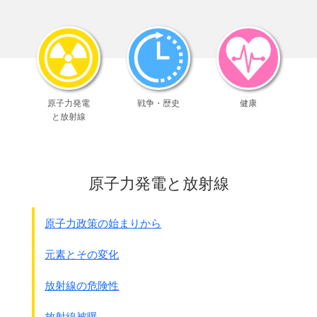
臨時病馬廠として設立されました。
その時点では関東軍の獣医部長だった高橋中佐が責任者で、
高橋部隊と称していました。
1936年(1938年？)に天皇の軍令によって
孟家屯に移転して正式に関東軍軍馬防疫廠となりました。
●在満兵備充実に対する意見 1936年4月23日、
原子力発電
戦争・歴史
健康
関東軍参謀長板垣征四郎から
と放射線
陸軍次官梅津美次郎への要望書 陸満密大日記より
第24、関東軍軍獣防疫廠の新設増強
関東軍にて臨時編成しある病馬廠を改編して
傷病馬の収療、防疫、細菌戦対策の
原子力発電と放射線
研究機関たらしむる如く関東軍軍獣防疫廠を新設す
駐屯地は寛城付近とす
原子力政策の始まりから
その時点での規模は敷地面積1000m×500mで、
隊員、研究者はすでに800人、
元素とその変化
中国人労働者は300人を越えていたと言われます。
日本国内における本部は陸軍獣医学校です。
放射線の危険性
ちょうど陸軍軍医学校の下部組織として
731部隊が出来たと同じ様に、
放射線被曝