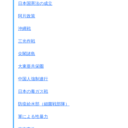
日本国憲法の成立
阿片政策
沖縄戦
三光作戦
尖閣諸島
大東亜共栄圏
中国人強制連行
日本の毒ガス戦
防疫給水部（細菌戦部隊）
軍による性暴力