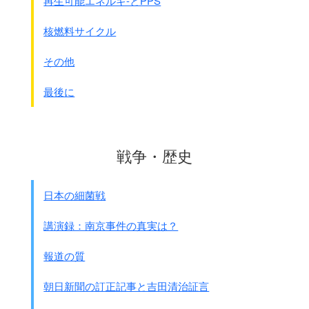
再生可能エネルギ-とPPS
核燃料サイクル
その他
最後に
戦争・歴史
日本の細菌戦
講演録：南京事件の真実は？
報道の質
朝日新聞の訂正記事と吉田清治証言