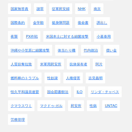
国家無答責
謝罪
従軍慰安婦
NHK
南京
国際条約
金学順
挺身隊問題
復命書
誘出し
夜襲
PX作戦
米国本土に対する細菌攻撃
小暮泰用
沖縄や小笠原に細菌攻撃
体当たり機
竹内徳治
償い金
人質掠奪拉致
米軍用慰安所
抗体保有者
阿片
燃料棒のトラブル
性奴隷
人権侵害
吉見義明
恒久平和議員連盟
国会図書館法
ILO
リンダ・チャベス
クマラスワミ
マクドゥ-ガル
慰安所
性病
UNTAC
労務管理