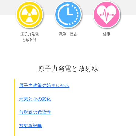
工場の正式名は｢
陸軍造兵廠忠海製造所
｣です。
場所は鉄道の三原と竹原の中間忠海駅にある港、
忠海港から船で15分位のところにあります。
●1988年に設立された現地の資料館資料では、
原子力発電
戦争・歴史
健康
5種類の毒ガスが製造されたとされています。
と放射線
(別資料では7種類とも言われています)
毒ガスの製造量 6,616トン
毒ガスの種類 イペリット
ルイサイト
原子力発電と放射線
青酸ガス
ジフェ－ニ－ルシアンアルシン
クロロアセトフェノン
原子力政策の始まりから
島は軍の機密保持のため1935年から
元素とその変化
終戦まで
地図から抹殺さ
れてしまいました。
現在は国民休暇村に指定され、
放射線の危険性
何も知らない人々が保養に訪れています。
1931年には北九州小倉に
放射線被曝
陸軍造兵廠曽根製造所が作られ、