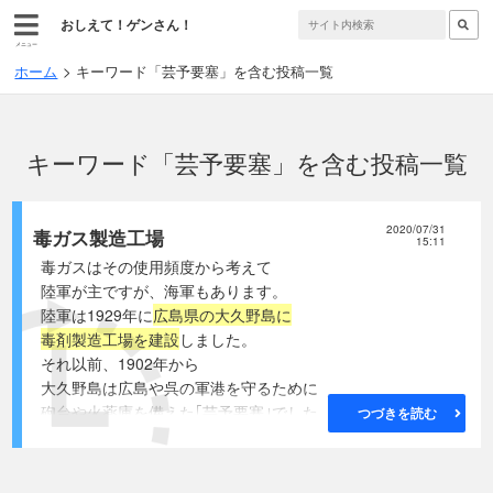
おしえて！ゲンさん！
メニュー
ホーム
キーワード「芸予要塞」を含む投稿一覧
キーワード「芸予要塞」を含む投稿一覧
2020/07/31
毒ガス製造工場
15:11
毒ガスはその使用頻度から考えて
陸軍が主ですが、海軍もあります。
陸軍は1929年に
広島県の大久野島に
毒剤製造工場を建設
しました。
それ以前、1902年から
大久野島は広島や呉の軍港を守るために
砲台や火薬庫を備えた｢芸予要塞｣でした。
つづきを読む
白川義則陸軍大臣、政友会代議士望月圭介、
忠海町町長望月忠吉(望月圭介の息子)らの計らいで
誘致が決まりました。