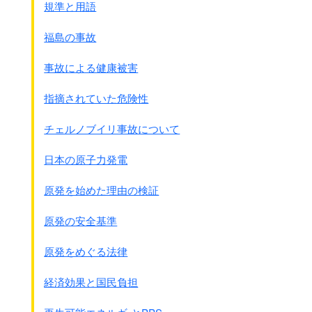
大久野島で生産された毒ガスを
規準と用語
充填して砲弾・爆弾・手榴弾など
13種類の武器を製造し始めました。
福島の事故
海軍では神奈川県平塚の
事故による健康被害
海軍技術研究所化学研究部や
寒川の相模海軍工廠で生産をしました。
指摘されていた危険性
その他、朝鮮・台湾・中国・東南アジアにも
生産施設はあったようですが、
チェルノブイリ事故について
まだよく分かっていません。
軍以外では民間の化学工場(薬品・農薬)が
日本の原子力発電
軍需工場として毒ガスを生産して
軍に納めていたようです。
原発を始めた理由の検証
●広島県の大久野島
原発の安全基準
原発をめぐる法律
経済効果と国民負担