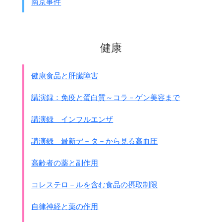
南京事件
健康
健康食品と肝臓障害
講演録：免疫と蛋白質～コラ－ゲン美容まで
講演録 インフルエンザ
講演録 最新デ－タ－から見る高血圧
高齢者の薬と副作用
コレステロ－ルを含む食品の摂取制限
自律神経と薬の作用