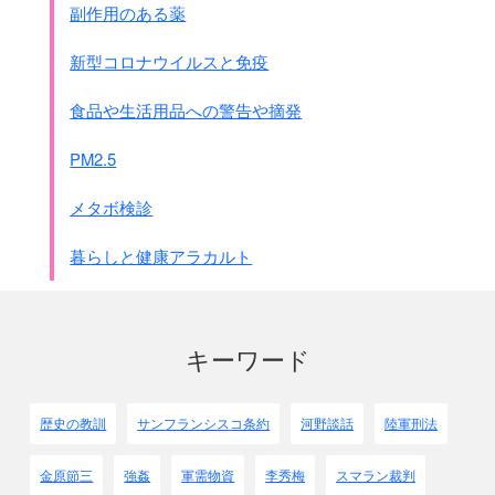
副作用のある薬
新型コロナウイルスと免疫
食品や生活用品への警告や摘発
PM2.5
メタボ検診
暮らしと健康アラカルト
キーワード
歴史の教訓
サンフランシスコ条約
河野談話
陸軍刑法
金原節三
強姦
軍需物資
李秀梅
スマラン裁判