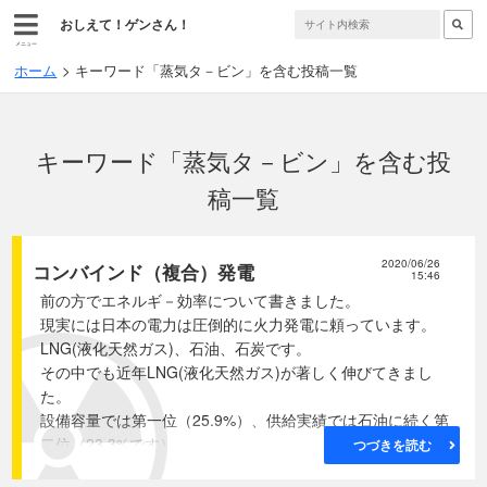
おしえて！ゲンさん！
メニュー
ホーム
キーワード「蒸気タ－ビン」を含む投稿一覧
キーワード「蒸気タ－ビン」を含む投
稿一覧
2020/06/26
コンバインド（複合）発電
15:46
前の方でエネルギ－効率について書きました。
現実には日本の電力は圧倒的に火力発電に頼っています。
LNG(液化天然ガス)、石油、石炭です。
その中でも近年LNG(液化天然ガス)が著しく伸びてきまし
た。
設備容量では第一位（25.9%）、供給実績では石油に続く第
二位（23.3%です）。
つづきを読む
普通のLNG(液化天然ガス)の中でもエネルギ－効率が良いた