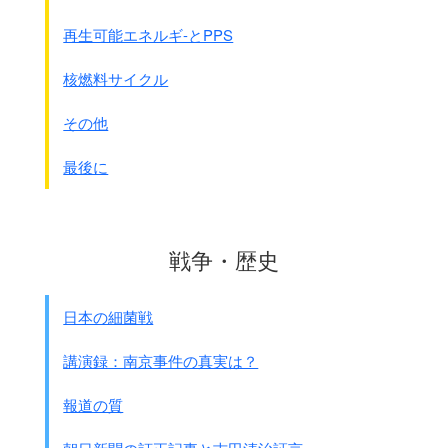
再生可能エネルギ-とPPS
核燃料サイクル
現在コンバインド発電は新設より古い火力発電所を改造修理
して作られています。
その他
関西電力の姫路第二発電所では、1号機と2号機が平成13年の
8月と11月に改造して運転開始しました。
最後に
その結果、従来
40%だった電気変換効率は60%
に上昇しまし
た。
現在まで（2014年2月）に改造が終了して運転開始したコン
バインド発電所は6ｹ所で417万kwですが、
戦争・歴史
従来も発電していましたから、差額として増えた分は
約220
万kw
です。
100kwの原発2基分が改造だけで増えたのです。
日本の細菌戦
今後もどんどん増えてきます。
2030年代までには
860万kw
増える見込みです。
講演録：南京事件の真実は？
●コンパインド発電所の一覧表です。（2013年2月13日の東
報道の質
京新聞から手直ししました）
電力会社
2011年3月以降導入済
2030年までに導入予定