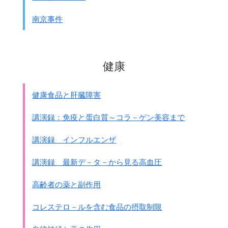
南京事件
健康
健康食品と肝臓障害
講演録：免疫と蛋白質～コラ－ゲン美容まで
講演録 インフルエンザ
講演録 最新デ－タ－から見る高血圧
高齢者の薬と副作用
コレステロ－ルを含む食品の摂取制限