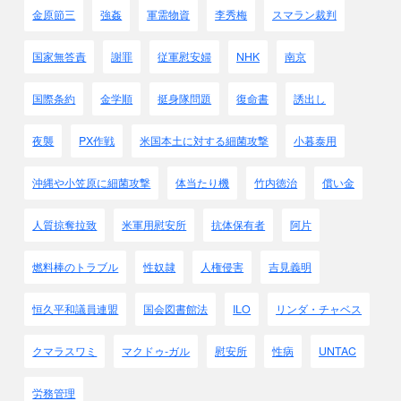
金原節三
強姦
軍需物資
李秀梅
スマラン裁判
国家無答責
謝罪
従軍慰安婦
NHK
南京
国際条約
金学順
挺身隊問題
復命書
誘出し
夜襲
PX作戦
米国本土に対する細菌攻撃
小暮泰用
沖縄や小笠原に細菌攻撃
体当たり機
竹内徳治
償い金
人質掠奪拉致
米軍用慰安所
抗体保有者
阿片
燃料棒のトラブル
性奴隷
人権侵害
吉見義明
恒久平和議員連盟
国会図書館法
ILO
リンダ・チャベス
クマラスワミ
マクドゥ-ガル
慰安所
性病
UNTAC
労務管理