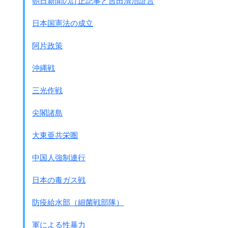
朝日新聞の訂正記事と吉田清治証言
み
北海道
石狩湾新港第1－3号機
日本国憲法の成立
東北
新潟5号
八戸5号
阿片政策
新仙台3号
上越1号
沖縄戦
東京
川崎第二 1号
川崎第二 2号、3号
千葉3号
三光作戦
鹿島7号
五井1号
尖閣諸島
中部
上越第一、第二 2号
上越第二 2号
西名古屋7号
大東亜共栄圏
関西
姫路第二 新1号、2号
姫路第二 新3号～6号
北陸
富山新港1号
中国人強制連行
中国
坂出1号
坂出2号
九州
新大分第三 4号
日本の毒ガス戦
沖縄
吉の浦1号、2号
吉の浦 3号、4号
防疫給水部（細菌戦部隊）
注：
石炭のガス化ｺﾝﾊﾞｲﾝﾄﾞ発電も増えています
。
軍による性暴力