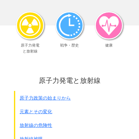
め
コンバインド（複合）発電
が増えてきました。
LNG発電ではエネルギ－効率が60%前後にもなります。
仕組みはまずLNGを燃料としてガスタ－ビンを回し発電しま
す。
従来はそれで終わりだったのですが、コンバインドでは、
ガスタ－ビンを回した後の高温の廃熱を利用して蒸気タ－ビ
ンを回して発電します。
原子力発電
戦争・歴史
健康
つまり一回の燃料で2度発電します。
と放射線
ガスタ－ビンと蒸気タ－ビンの組み合わせですから複合発電
と言われるのです。
仕組みを図にします
●東京新聞 2014年2月13日から
原子力発電と放射線
原子力政策の始まりから
元素とその変化
放射線の危険性
放射線被曝