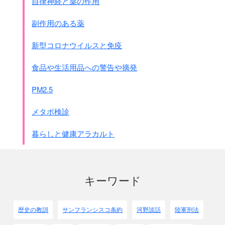
自律神経と薬の作用
副作用のある薬
新型コロナウイルスと免疫
食品や生活用品への警告や摘発
PM2.5
メタボ検診
暮らしと健康アラカルト
キーワード
歴史の教訓
サンフランシスコ条約
河野談話
陸軍刑法