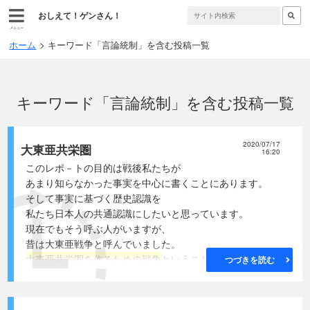
おしえて！ゲンさん！
メニュー
ホーム
キーワード「言論統制」を含む投稿一覧
キーワード「言論統制」を含む投稿一覧
2020/07/17
大東亜共栄圏
16:20
このレポ－トの目的は戦後私たちが
あまり知らなかった事実を中心に書くことにあります。
そして事実に基づく歴史認識を
私たち日本人の共通認識にしたいと思っています。
現在でもそう呼ぶ人がいますが、
昔は大東亜戦争と呼んでいました。
大東亜共栄圏を作るための戦争
ということでそう呼んだので
つづきを読む
す。
アジアの資源を目的に中国への侵略を開始したのですが、
欧米諸国の猛烈な反発を受け、