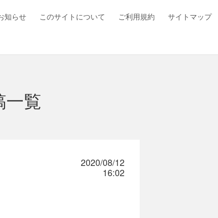
お知らせ
このサイトについて
ご利用規約
サイトマップ
稿一覧
2020/08/12
16:02