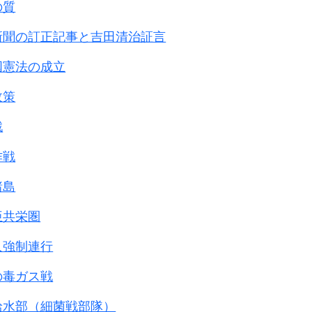
の質
新聞の訂正記事と吉田清治証言
国憲法の成立
政策
戦
作戦
諸島
亜共栄圏
人強制連行
の毒ガス戦
給水部（細菌戦部隊）