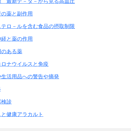
録 最新デ－タ－から見る高血圧
者の薬と副作用
ステロ－ルを含む食品の摂取制限
神経と薬の作用
用のある薬
コロナウイルスと免疫
や生活用品への警告や摘発
5
ボ検診
しと健康アラカルト