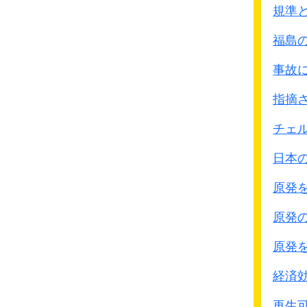
図入りで戦車攻撃で
規準
地面に穴を掘り爆弾
福島
戦車通過時に兵士が
と書かれています。
事故
沖縄戦の教訓と言う文
指摘
沖縄で実際に行なった戦
そして日本本土でも沖縄
チェ
悲惨な戦いを一般国民に
日本
●最高戦争指導者会議
原発
5月11日 米内外務大
国体護持(天皇制を守る
原発
沖縄、小笠原、樺太、
原発
●木戸幸一関係文書から 1
経済
近衛文麿元総理の上奏(天
再生可