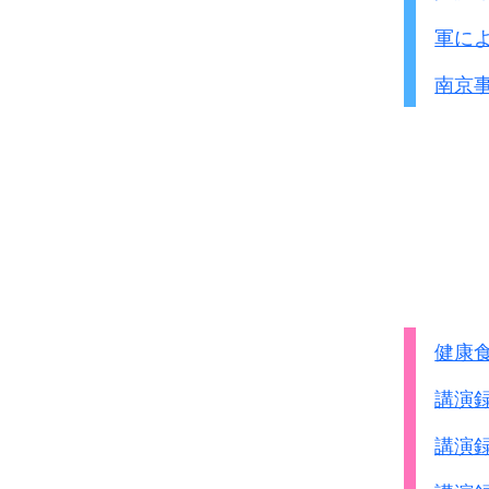
軍に
南京
健康
講演
講演