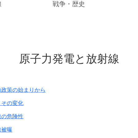
上陸した次の日
線
戦争・歴史
て総理より
との質問あり
より
来寇は必至と応答す
原子力発電と放射線
明白となる
かくること自体無理
・・・・
6月29日 大本営陸軍部作成
されて、
力政策の始まりから
ったため、
とその変化
て出したものです。
ガリ版で出されています。
線の危険性
線被曝
せる対戦車戦闘の例として、