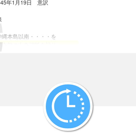
45年1月19日 意訳
保
縄本島以南・・・・を
極力敵の出血消耗を計り・・・・
945年2月15日
、一人十殺一戦車
よる特攻作戦のスロ－ガンです。
班参謀が業務内容を記録したもの)