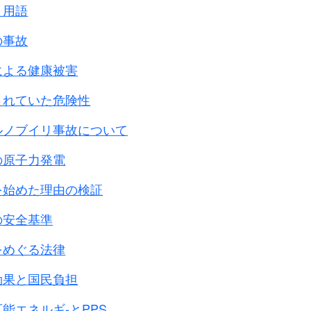
最も有効な方法として、
と用語
を抱えて隠れ、
の事故
体当たりする
による健康被害
章ですから
されていた危険性
法でしょう。
と同じような
ルノブイリ事故について
強いる事を軍は考えていたようです。
の原子力発電
を始めた理由の検証
臣の発言
)の為には、
の安全基準
北千島を敵の手に渡してもよい
。
をめぐる法律
945年2月14日 意訳
効果と国民負担
皇に直接意見を伝える事)
能エネルギ-とPPS