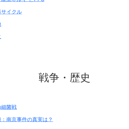
至なり・・・・
えると、
料サイクル
べくである・・・・
他
からすれば、
結の方策を講ずべき・・・・
に
から出ないと
中々話は難しいと思う
月14日です。
伏すれば
戦争・歴史
もなかったことになります。
戦果を挙げてから
るように、と
重大な事です
。
の細菌戦
録：南京事件の真実は？