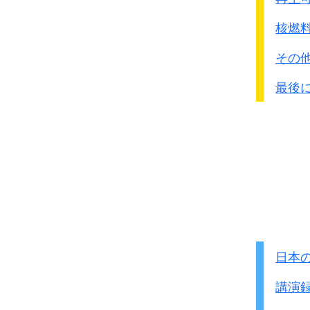
最悪なる事（敗戦)は必
国体護持の立場から考
核燃
敗戦より革命の方が憂う
その
従って
国体護持の立場
一日も速やかに戦争終
最後
天皇の答
もう一度戦果を挙げて
注：このやり取りは2
もしこの時点で降
沖縄戦の悲劇も原爆
天皇がもう一度
連合軍と交渉す
指示したことは
日本
講演