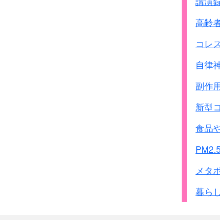
講演
高齢
コレ
自律
副作
新型
食品
PM2.
メタ
暮ら