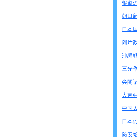
報道
朝日
日本
阿片
沖縄
三光
尖閣
大東
中国
日本
防疫