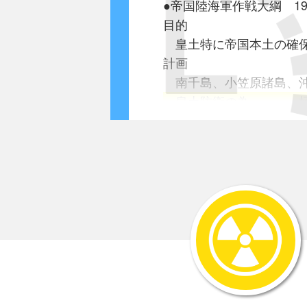
●帝国陸海軍作戦大綱 19
目的
皇土特に帝国本土の確
計画
南千島、小笠原諸島、沖
皇土防衛の為・・・・
持久戦と位置付け
●第32軍戦闘指令第1号 1
撃敵合言葉
一機一戦艦、一艇一船
注：飛行機、舟、人に
●戦争機密日誌
(大本営陸軍部作戦指導
1945年