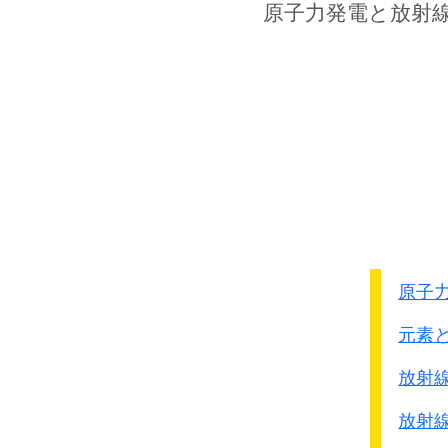
4月2日 アメリカ軍が
原子力発電
と放射
本日の作戦連絡に於い
琉球の戦況見通し如何
これに対し第1部部長
結局的に占領され本土
5月6日
沖縄作戦の見透しは
これに多くの期待を
●沖縄戦の教訓 1945年
沖縄がアメリカに占領
原子
いよいよ本土決戦が迫
元素
軍がそのための教訓とし
6月20日に同じものが
放射
それによると
放射
◎沖縄戦において実施