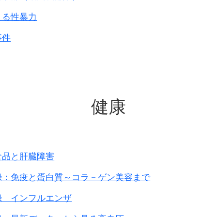
よる性暴力
事件
健康
食品と肝臓障害
録：免疫と蛋白質～コラ－ゲン美容まで
録 インフルエンザ